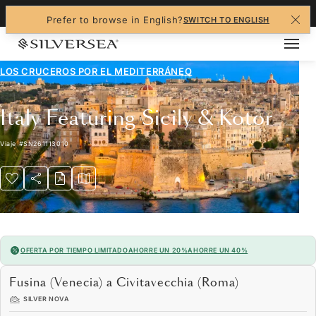
+1-888-978-4070
Prefer to browse in English?
SWITCH TO ENGLISH
LOS CRUCEROS POR EL
MEDITERRÁNEO
Italy Featuring Sicily & Kotor
Viaje
#
SN261113010
OFERTA POR TIEMPO LIMITADO
AHORRE UN 20%
AHORRE UN 40%
Fusina (Venecia) a Civitavecchia (Roma)
SILVER NOVA