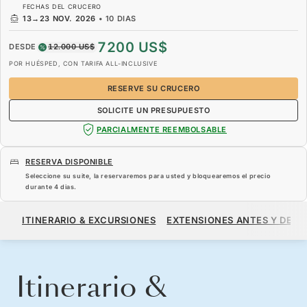
FECHAS DEL CRUCERO
13
→
23 NOV. 2026
•
10 DIAS
7200 US$
DESDE
12.000 US$
POR HUÉSPED, CON TARIFA ALL-INCLUSIVE
RESERVE SU CRUCERO
SOLICITE UN PRESUPUESTO
PARCIALMENTE REEMBOLSABLE
RESERVA DISPONIBLE
Seleccione su suite, la reservaremos para usted y bloquearemos el precio
durante
4 dias
.
7200 US$
12.000 US$
DESDE
ITINERARIO & EXCURSIONES
EXTENSIONES ANTES Y DESP
POR HUÉSPED, CON TARIFA ALL-INCLUSIVE
RESERVE SU CRUCERO
SOLICITE UN PRESUPUESTO
Itinerario &