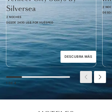
Silversea
2 NO
DESD
2 NOCHES
DESDE
2430 US$
POR HUÉSPED
DESCUBRA MÁS
1
DE
4