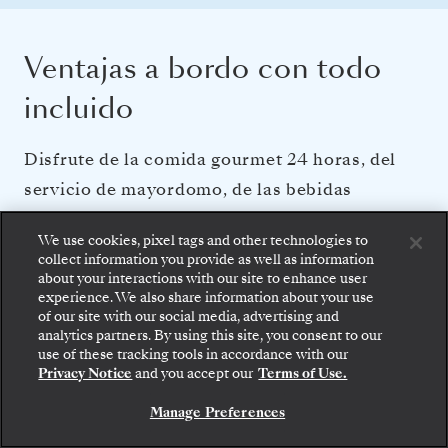
Ventajas a bordo con todo
incluido
Disfrute de la comida gourmet 24 horas, del
servicio de mayordomo, de las bebidas
prémium y de las espectaculares actividades
We use cookies, pixel tags and other technologies to
de entretenimiento que hacen brillar a
collect information you provide as well as information
Silversea.
about your interactions with our site to enhance user
experience. We also share information about your use
of our site with our social media, advertising and
analytics partners. By using this site, you consent to our
Suba a bordo: elija su suite y revise las tarifas y los
PERSONAL Y SERVICIOS
use of these tracking tools in accordance with our
servicios incluidos antes de confirmar de forma
Privacy Notice
and you accept our
Terms of Use.
segura su viaje con Silversea.
Servicio de mayordomo en cada suite
Casi un miembro de la tripulación por cada huésped
Manage Preferences
RESERVE SU SUITE
Servicio de comidas las 24 horas
Transporte gratuito al centro de la ciudad cuando lo