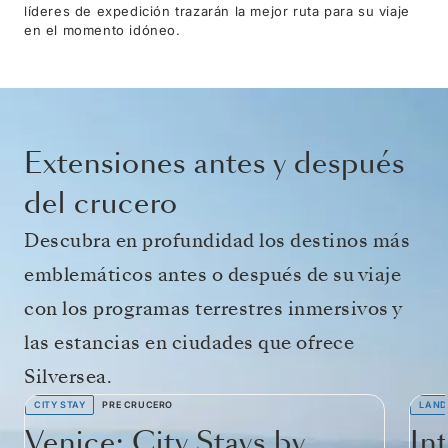
líderes de expedición trazarán la mejor ruta para su viaje
en el momento idóneo.
Extensiones antes y después
del crucero
Descubra en profundidad los destinos más
emblemáticos antes o después de su viaje
con los programas terrestres inmersivos y
las estancias en ciudades que ofrece
Silversea.
CITY STAY
PRE CRUCERO
LAND
Venice: City Stays by
In