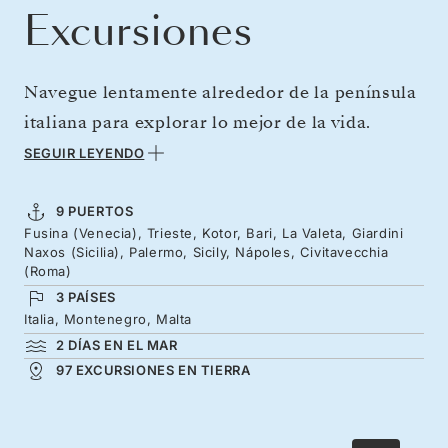
Excursiones
Navegue lentamente alrededor de la península
italiana para explorar lo mejor de la vida.
Déjese maravillar por Venecia antes de cruzar
SEGUIR LEYENDO
el centelleante Adriático hasta arribar a la
elegante ciudad de Trieste y la magnífica joya
9 PUERTOS
Fusina (Venecia), Trieste, Kotor, Bari, La Valeta, Giardini
de Kotor. Descubra los encantos isleños de
Naxos (Sicilia), Palermo, Sicily, Nápoles, Civitavecchia
Corfú, como sus seductoras playas y su
(Roma)
3 PAÍSES
fortaleza veneciana, antes de sumergirse en la
Italia, Montenegro, Malta
belleza rústica de Sicilia, ya descolorida por
2 DÍAS EN EL MAR
los rayos del sol. Contágiese de la energía de
97 EXCURSIONES EN TIERRA
Nápoles y deguste los sabores que
caracterizan esta excepcional ciudad antes de