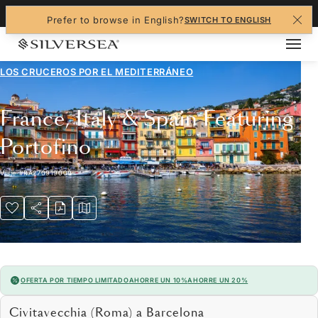
+1-888-978-4070
Prefer to browse in English?
SWITCH TO ENGLISH
LOS CRUCEROS POR EL
MEDITERRÁNEO
France, Italy & Spain Featuring
Portofino
Viaje
#
RA270919009
OFERTA POR TIEMPO LIMITADO
AHORRE UN 10%
AHORRE UN 20%
Civitavecchia (Roma) a Barcelona