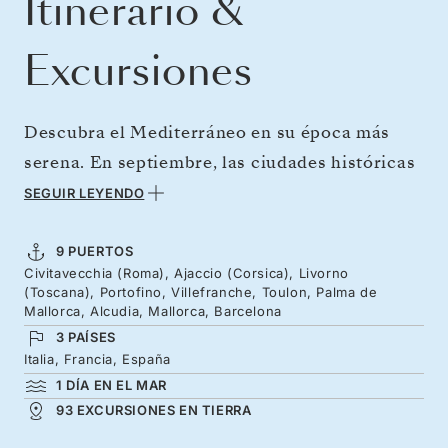
Itinerario &
Excursiones
Descubra el Mediterráneo en su época más
serena. En septiembre, las ciudades históricas
de Europa están más tranquilas, pero siguen
SEGUIR LEYENDO
siendo irresistibles bajo la luz dorada. Navegue
desde Roma hacia el legado napoleónico de
9 PUERTOS
Civitavecchia (Roma), Ajaccio (Corsica), Livorno
Córcega y sus tranquilas costas. Los puertos
(Toscana), Portofino, Villefranche, Toulon, Palma de
color pastel del norte de Italia y los sabores
Mallorca, Alcudia, Mallorca, Barcelona
3 PAÍSES
toscanos le invitan a disfrutar de una región
Italia, Francia, España
repleta de arte renacentista. Disfrute de las
1 DÍA EN EL MAR
calas doradas y los aromas provenzales antes
93 EXCURSIONES EN TIERRA
de viajar hasta el precioso paseo marítimo de