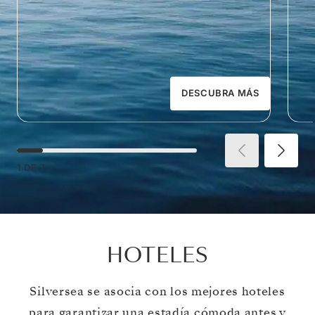
DESCUBRA MÁS
1
DE
7
HOTELES
Silversea se asocia con los mejores hoteles
para garantizar una estadía cómoda antes y