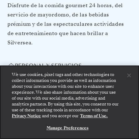
Disfrute de la comida gourmet 24 horas, del
servicio de mayordomo, de las bebidas
prémium y de las espectaculares actividades
de entretenimiento que hacen brillar a
Silversea.
PERSONAL Y SERVICIOS
We use cookies, pixel tags and other technologies to
Servicio de mayordomo en cada suite
collect information you provide as well as information
Casi un miembro de la tripulación por cada huésped
about your interactions with our site to enhance user
Servicio de comidas las 24 horas
experience. We also share information about your use
Transporte gratuito al centro de la ciudad cuando lo
of our site with our social media, advertising and
requiera el destino
analytics partners. By using this site, you consent to our
Tasas y gastos portuarios
Suba a bordo: elija su suite y revise las tarifas y los
use of these tracking tools in accordance with our
servicios incluidos antes de confirmar de forma
OCIO A BORDO
Privacy Notice
and you accept our
Terms of Use.
segura su viaje con Silversea.
Variedad de restaurants, estilos diversos, mesas sin
Manage Preferences
asientos asignados
RESERVE SU SUITE
Servicio ilimitado de champán, licores y hasta 50 vinos