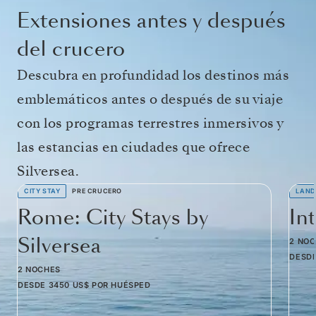
Extensiones antes y después
del crucero
Descubra en profundidad los destinos más
emblemáticos antes o después de su viaje
con los programas terrestres inmersivos y
las estancias en ciudades que ofrece
Silversea.
CITY STAY
PRE CRUCERO
LAND
Rome: City Stays by
In
Silversea
2 NO
DESD
2 NOCHES
DESDE
3450 US$
POR HUÉSPED