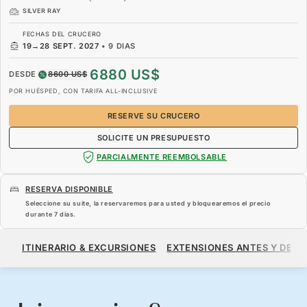
SILVER RAY
FECHAS DEL CRUCERO
19
→
28 SEPT. 2027
•
9 DIAS
6880 US$
DESDE
8600 US$
POR HUÉSPED, CON TARIFA ALL-INCLUSIVE
RESERVE SU CRUCERO
SOLICITE UN PRESUPUESTO
PARCIALMENTE REEMBOLSABLE
RESERVA DISPONIBLE
Seleccione su suite, la reservaremos para usted y bloquearemos el precio
durante
7 dias
.
6880 US$
8600 US$
DESDE
ITINERARIO & EXCURSIONES
EXTENSIONES ANTES Y DESP
POR HUÉSPED, CON TARIFA ALL-INCLUSIVE
RESERVE SU CRUCERO
SOLICITE UN PRESUPUESTO