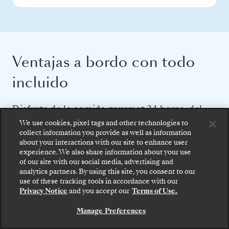
Ventajas a bordo con todo
incluido
Disfrute de la comida gourmet 24 horas, del
servicio de mayordomo, de las bebidas
We use cookies, pixel tags and other technologies to
collect information you provide as well as information
prémium y de las espectaculares actividades
about your interactions with our site to enhance user
experience. We also share information about your use
de entretenimiento que hacen brillar a
of our site with our social media, advertising and
Silversea.
analytics partners. By using this site, you consent to our
Suba a bordo: elija su suite y revise las tarifas y los
use of these tracking tools in accordance with our
servicios incluidos antes de confirmar de forma
Privacy Notice
and you accept our
Terms of Use.
segura su viaje con Silversea.
PERSONAL Y SERVICIOS
Manage Preferences
RESERVE SU SUITE
Servicio de mayordomo en cada suite