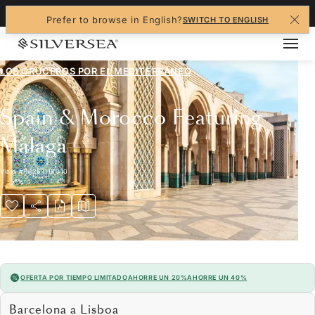
+1-888-978-4070
Prefer to browse in English?
SWITCH TO ENGLISH
LOS CRUCEROS POR EL
MEDITERRÁNEO
Spain & Morocco Featuring
Málaga
Viaje
#
RA261118010
OFERTA POR TIEMPO LIMITADO
AHORRE UN 20%
AHORRE UN 40%
Barcelona a Lisboa