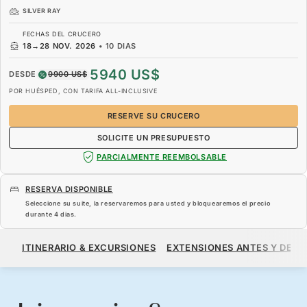
SILVER RAY
FECHAS DEL CRUCERO
18
→
28 NOV. 2026
•
10 DIAS
5940 US$
DESDE
9900 US$
POR HUÉSPED, CON TARIFA ALL-INCLUSIVE
RESERVE SU CRUCERO
SOLICITE UN PRESUPUESTO
PARCIALMENTE REEMBOLSABLE
RESERVA DISPONIBLE
Seleccione su suite, la reservaremos para usted y bloquearemos el precio
durante
4 dias
.
5940 US$
9900 US$
DESDE
ITINERARIO & EXCURSIONES
EXTENSIONES ANTES Y DESP
POR HUÉSPED, CON TARIFA ALL-INCLUSIVE
RESERVE SU CRUCERO
SOLICITE UN PRESUPUESTO