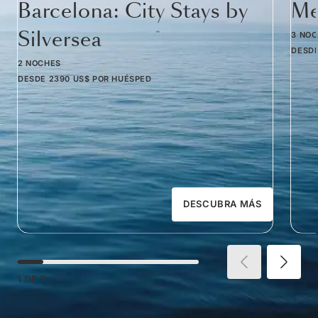
Barcelona: City Stays by
Me
Silversea
3 NO
DESD
2 NOCHES
DESDE
2390 US$
POR HUÉSPED
DESCUBRA MÁS
1
DE
7