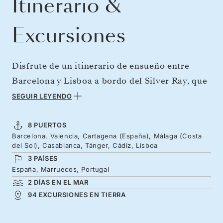
Itinerario &
Excursiones
Disfrute de un itinerario de ensueño entre
Barcelona y Lisboa a bordo del Silver Ray, que
surcará el Mediterráneo con un estilo
SEGUIR LEYENDO
incomparable. Descubra el arte del tiquitaca
en Barcelona para luego probar la mejor paella
8 PUERTOS
Barcelona, Valencia, Cartagena (España), Málaga (Costa
de su vida en Valencia. Continúe rumbo a
del Sol), Casablanca, Tánger, Cádiz, Lisboa
Andalucía, una región cargada de historia y
3 PAÍSES
bañada por el sol. Visite Málaga y Cartagena,
España, Marruecos, Portugal
2 DÍAS EN EL MAR
cobijo de fantásticos jardines y palacios
94 EXCURSIONES EN TIERRA
moriscos, donde podrá repasar importantes
capítulos de la historia naval. Piérdase en