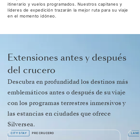
itinerario y vuelos programados. Nuestros capitanes y
líderes de expedición trazarán la mejor ruta para su viaje
en el momento idóneo.
Extensiones antes y después
del crucero
Descubra en profundidad los destinos más
emblemáticos antes o después de su viaje
con los programas terrestres inmersivos y
las estancias en ciudades que ofrece
Silversea.
CITY STAY
PRE CRUCERO
LAND