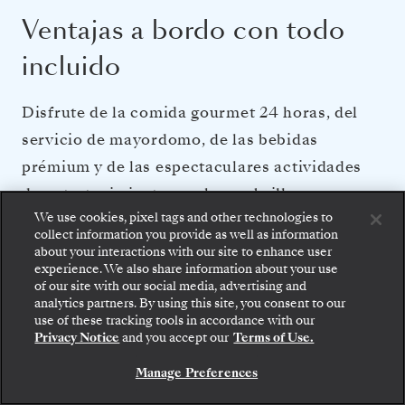
Ventajas a bordo con todo
incluido
Disfrute de la comida gourmet 24 horas, del
servicio de mayordomo, de las bebidas
prémium y de las espectaculares actividades
de entretenimiento que hacen brillar a
We use cookies, pixel tags and other technologies to
Silversea.
collect information you provide as well as information
about your interactions with our site to enhance user
experience. We also share information about your use
of our site with our social media, advertising and
PERSONAL Y SERVICIOS
analytics partners. By using this site, you consent to our
Suba a bordo: elija su suite y revise las tarifas y los
Servicio de mayordomo en cada suite
use of these tracking tools in accordance with our
servicios incluidos antes de confirmar de forma
Casi un miembro de la tripulación por cada huésped
Privacy Notice
and you accept our
Terms of Use.
segura su viaje con Silversea.
Servicio de comidas las 24 horas
Transporte gratuito al centro de la ciudad cuando lo
Manage Preferences
RESERVE SU SUITE
requiera el destino
Tasas y gastos portuarios