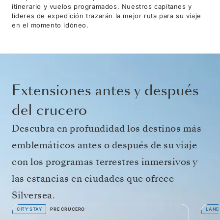
itinerario y vuelos programados. Nuestros capitanes y
líderes de expedición trazarán la mejor ruta para su viaje
en el momento idóneo.
Extensiones antes y después
del crucero
Descubra en profundidad los destinos más
emblemáticos antes o después de su viaje
con los programas terrestres inmersivos y
las estancias en ciudades que ofrece
Silversea.
CITY STAY
PRE CRUCERO
LAND