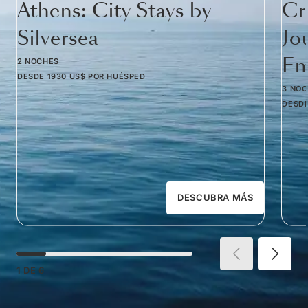
Athens: City Stays by
Cr
Silversea
Jo
Em
2 NOCHES
DESDE
1930 US$
POR HUÉSPED
3 NO
DESD
DESCUBRA MÁS
1
DE
6