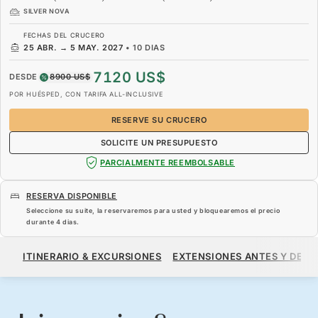
SILVER NOVA
FECHAS DEL CRUCERO
25 ABR.
→
5 MAY. 2027
•
10 DIAS
7120 US$
DESDE
8900 US$
POR HUÉSPED, CON TARIFA ALL-INCLUSIVE
RESERVE SU CRUCERO
SOLICITE UN PRESUPUESTO
PARCIALMENTE REEMBOLSABLE
RESERVA DISPONIBLE
Seleccione su suite, la reservaremos para usted y bloquearemos el precio
durante
4 dias
.
7120 US$
8900 US$
DESDE
ITINERARIO & EXCURSIONES
EXTENSIONES ANTES Y DESP
POR HUÉSPED, CON TARIFA ALL-INCLUSIVE
RESERVE SU CRUCERO
SOLICITE UN PRESUPUESTO