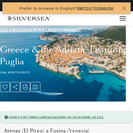
+1-888-978-4070
Prefer to browse in English?
SWITCH TO ENGLISH
LOS CRUCEROS POR EL
MEDITERRÁNEO
Greece & the Adriatic Featuring
Puglia
Viaje
#
SN270425010
OFERTA POR TIEMPO LIMITADO
AHORRE UN 10%
AHORRE UN 20%
Atenas (El Pireo) a Fusina (Venecia)