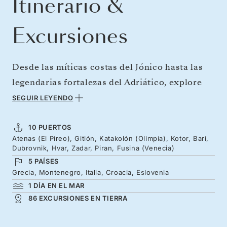
Itinerario &
Excursiones
Desde las míticas costas del Jónico hasta las
legendarias fortalezas del Adriático, explore
algunas de las costas más llenas de cultura de
SEGUIR LEYENDO
toda Europa. Partiendo de la cuna de la
democracia a los pies del Partenón y
10 PUERTOS
Atenas (El Pireo), Gitión, Katakolón (Olimpia), Kotor, Bari,
navegando hacia los líricos canales de Venecia,
Dubrovnik, Hvar, Zadar, Piran, Fusina (Venecia)
adéntrese en la historia olímpica de la
5 PAÍSES
península del Peloponeso, pasee por las
Grecia, Montenegro, Italia, Croacia, Eslovenia
1 DÍA EN EL MAR
impresionantes murallas de Dubrovnik y
86 EXCURSIONES EN TIERRA
recorra los pasillos del antiguo palacio romano
de Split. Los resplandecientes mares de