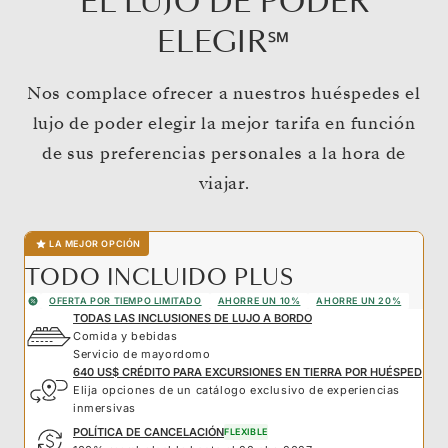
EL LUJO DE PODER
ELEGIR℠
Nos complace ofrecer a nuestros huéspedes el
lujo de poder elegir la mejor tarifa en función
de sus preferencias personales a la hora de
viajar.
LA MEJOR OPCIÓN
TODO INCLUIDO PLUS
OFERTA POR TIEMPO LIMITADO
AHORRE UN 10%
AHORRE UN 20%
TODAS LAS INCLUSIONES DE LUJO A BORDO
Comida y bebidas
Servicio de mayordomo
640 US$ CRÉDITO PARA EXCURSIONES EN TIERRA POR HUÉSPED
Elija opciones de un catálogo exclusivo de experiencias
inmersivas
POLÍTICA DE CANCELACIÓN
FLEXIBLE