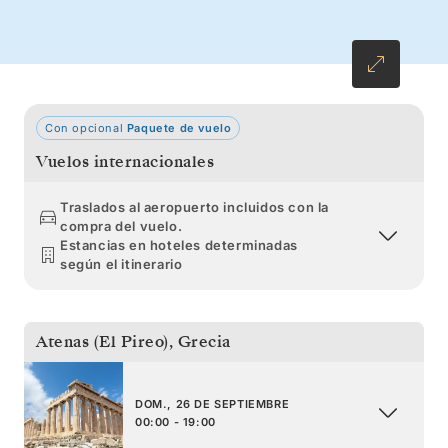
sin aglomeraciones, descubra la historia
minoica enterrada en Heraclión y saboree la
belleza poética de Nauplia.
Con opcional
Paquete de vuelo
Vuelos internacionales
Traslados al aeropuerto incluidos con la
compra del vuelo.
Estancias en hoteles determinadas
según el itinerario
Atenas (El Pireo)
,
Grecia
DOM., 26 DE SEPTIEMBRE
00:00 - 19:00