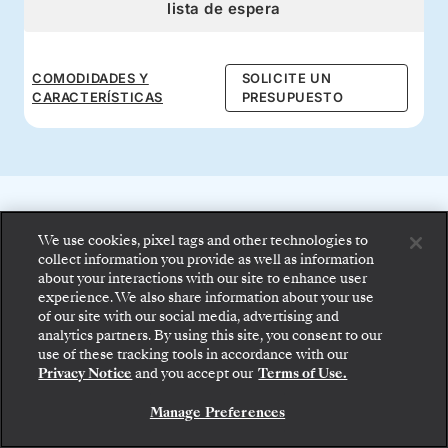
lista de espera
COMODIDADES Y
SOLICITE UN
CARACTERÍSTICAS
PRESUPUESTO
Ventajas a bordo con todo
We use cookies, pixel tags and other technologies to
collect information you provide as well as information
incluido
about your interactions with our site to enhance user
experience. We also share information about your use
of our site with our social media, advertising and
Disfrute de la comida gourmet 24 horas, del
analytics partners. By using this site, you consent to our
Suba a bordo: elija su suite y revise las tarifas y los
servicio de mayordomo, de las bebidas
use of these tracking tools in accordance with our
servicios incluidos antes de confirmar de forma
Privacy Notice
and you accept our
Terms of Use.
segura su viaje con Silversea.
prémium y de las espectaculares actividades
Manage Preferences
de entretenimiento que hacen brillar a
RESERVE SU SUITE
Silversea.