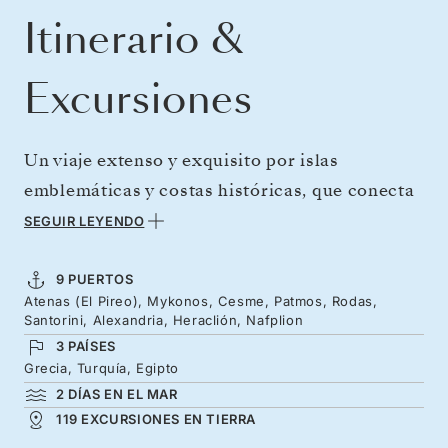
Itinerario &
Excursiones
Un viaje extenso y exquisito por islas
emblemáticas y costas históricas, que conecta
múltiples continentes y culturas. La costa
SEGUIR LEYENDO
turca del Egeo ofrece aguas turquesas
salpicadas de windsurfistas, mientras que el
9 PUERTOS
Atenas (El Pireo), Mykonos, Cesme, Patmos, Rodas,
espíritu cosmopolita de Patmos cautiva a los
Santorini, Alexandria, Heraclión, Nafplion
visitantes. Navegue hacia el sur hasta las
3 PAÍSES
antiguas maravillas de Alejandría, en Egipto,
Grecia, Turquía, Egipto
2 DÍAS EN EL MAR
antes de disfrutar de un impresionante broche
119 EXCURSIONES EN TIERRA
final: explore cada rincón la icónica Santorini