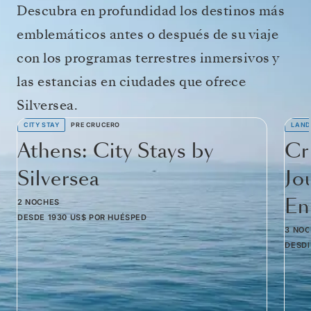
Descubra en profundidad los destinos más
emblemáticos antes o después de su viaje
con los programas terrestres inmersivos y
las estancias en ciudades que ofrece
Silversea.
CITY STAY
PRE CRUCERO
LAND
Athens: City Stays by
Cr
Silversea
Jo
Em
2 NOCHES
DESDE
1930 US$
POR HUÉSPED
3 NO
DESD