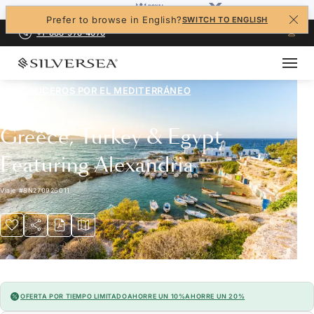
Prefer to browse in English?
SWITCH TO ENGLISH
+1-888-978-4070
LOS CRUCEROS POR EL
MEDITERRÁNEO
Greece, Turkey & Egypt
Featuring Alexandria
Viaje
#
SN270926011
OFERTA POR TIEMPO LIMITADO
AHORRE UN 10%
AHORRE UN 20%