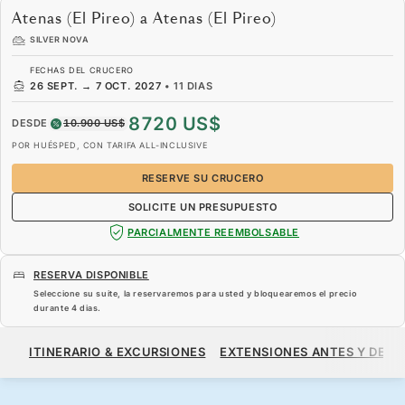
Atenas (El Pireo) a Atenas (El Pireo)
SILVER NOVA
FECHAS DEL CRUCERO
26 SEPT.
→
7 OCT. 2027
•
11 DIAS
8720 US$
DESDE
10.900 US$
POR HUÉSPED, CON TARIFA ALL-INCLUSIVE
RESERVE SU CRUCERO
SOLICITE UN PRESUPUESTO
PARCIALMENTE REEMBOLSABLE
RESERVA DISPONIBLE
Seleccione su suite, la reservaremos para usted y bloquearemos el precio
durante
4 dias
.
8720 US$
10.900 US$
DESDE
ITINERARIO & EXCURSIONES
EXTENSIONES ANTES Y DESP
POR HUÉSPED, CON TARIFA ALL-INCLUSIVE
RESERVE SU CRUCERO
SOLICITE UN PRESUPUESTO