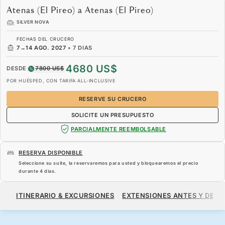
Atenas (El Pireo) a Atenas (El Pireo)
SILVER NOVA
FECHAS DEL CRUCERO
7
→
14 AGO. 2027
•
7 DIAS
4680 US$
DESDE
7800 US$
POR HUÉSPED, CON TARIFA ALL-INCLUSIVE
RESERVE SU CRUCERO
SOLICITE UN PRESUPUESTO
PARCIALMENTE REEMBOLSABLE
RESERVA DISPONIBLE
Seleccione su suite, la reservaremos para usted y bloquearemos el precio
durante
4 dias
.
4680 US$
7800 US$
DESDE
ITINERARIO & EXCURSIONES
EXTENSIONES ANTES Y DESP
POR HUÉSPED, CON TARIFA ALL-INCLUSIVE
RESERVE SU CRUCERO
SOLICITE UN PRESUPUESTO