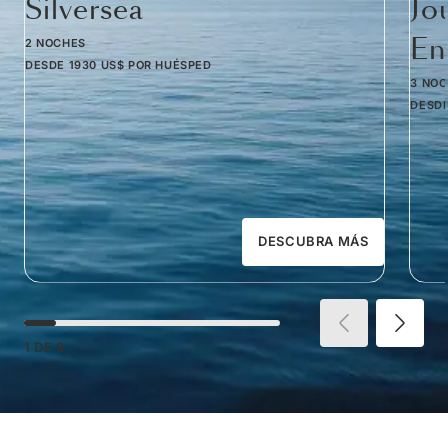
Silversea
Jo
Em
2 NOCHES
DESDE
1930 US$
POR HUÉSPED
3 NO
DESD
DESCUBRA MÁS
1
DE
8