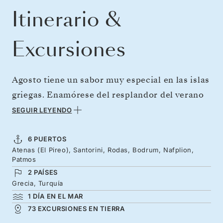
Itinerario &
Excursiones
Agosto tiene un sabor muy especial en las islas
griegas. Enamórese del resplandor del verano
en unos mares que se extienden hasta donde
SEGUIR LEYENDO
alcanza la vista, explorando las diversas islas
de esta región mágica. En un recorrido circular
6 PUERTOS
Atenas (El Pireo), Santorini, Rodas, Bodrum, Nafplion,
desde Atenas, visite la romántica Santorini, el
Patmos
esplendor medieval de Rodas y la joya de la
2 PAÍSES
Costa Azul turca, Bodrum, antes de
Grecia, Turquía
1 DÍA EN EL MAR
desconectar en la bíblica Patmos. También
73 EXCURSIONES EN TIERRA
podrá explorar la mitología del legendario y