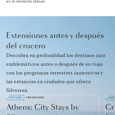
en el momento idóneo.
Extensiones antes y después
del crucero
Descubra en profundidad los destinos más
emblemáticos antes o después de su viaje
con los programas terrestres inmersivos y
las estancias en ciudades que ofrece
Silversea.
CITY STAY
PRE CRUCERO
LAND
Athens: City Stays by
Cr