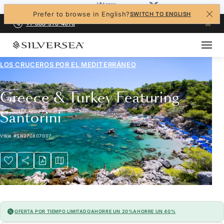
Prefer to browse in English?
SWITCH TO ENGLISH
+1-888-978-4070
LOS CRUCEROS POR EL
MEDITERRÁNEO
Greece & Turkey Featuring
Santorini
Viaje
#
SN270807007
OFERTA POR TIEMPO LIMITADO
AHORRE UN 20%
AHORRE UN 40%