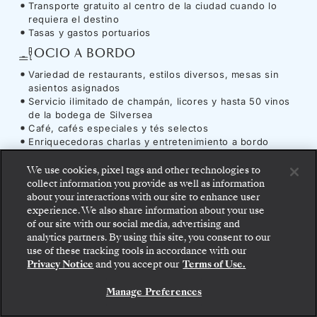
Transporte gratuito al centro de la ciudad cuando lo
requiera el destino
Tasas y gastos portuarios
OCIO A BORDO
Variedad de restaurants, estilos diversos, mesas sin
asientos asignados
Servicio ilimitado de champán, licores y hasta 50 vinos
de la bodega de Silversea
Café, cafés especiales y tés selectos
Enriquecedoras charlas y entretenimiento a bordo
Acceso ilimitado al gimnasio, a la sauna del spa, el baño
de vapor y las zonas de relajación (según el horario de
We use cookies, pixel tags and other technologies to
apertura)
collect information you provide as well as information
about your interactions with our site to enhance user
UTILIDADES E COMODIDADES
experience. We also share information about your use
of our site with our social media, advertising and
Acceso ilimitado a Internet
analytics partners. By using this site, you consent to our
Propinas a bordo
Suba a bordo: elija su suite y revise las tarifas y los
use of these tracking tools in accordance with our
servicios incluidos antes de confirmar de forma
Privacy Notice
and you accept our
Terms of Use.
segura su viaje con Silversea.
Manage Preferences
RESERVE SU SUITE
Barco
-
Silver Nova