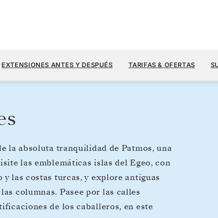
6000
7500 US$
16
→
23 SEPT. 2028
DESDE
EXTENSIONES ANTES Y DESPUÉS
TARIFAS & OFERTAS
S
7 DIAS
POR HUÉSPED, CON TARIFA ALL-IN
es
de la absoluta tranquilidad de Patmos, una
isite las emblemáticas islas del Egeo, con
 y las costas turcas, y explore antiguas
 las columnas. Pasee por las calles
ificaciones de los caballeros, en este