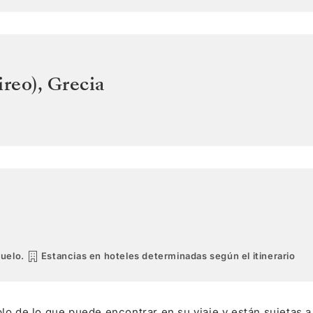
ireo)
,
Grecia
vuelo.
Estancias en hoteles determinadas según el itinerario
lo de lo que puede encontrar en su viaje y están sujetas