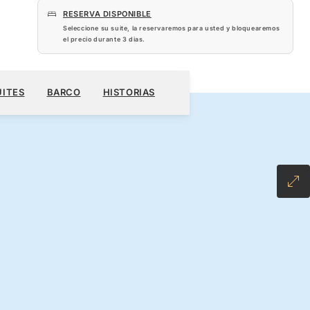
RESERVA DISPONIBLE
Seleccione su suite, la reservaremos para usted y bloquearemos
el precio durante
3 dias
.
 US$
RESERVE SU CRUCERO
SOLICITE UN PRESUPUESTO
UITES
BARCO
HISTORIAS
CLUSIVE