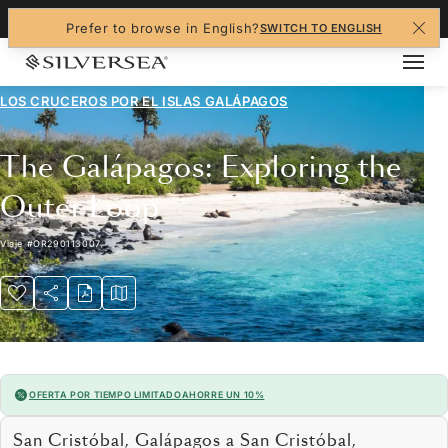
+1-888-978-4070
Prefer to browse in English?
SWITCH TO ENGLISH
LOS CRUCEROS POR EL
ISLAS GALÁPAGOS
The Galápagos: Exploring the
Outer Loop
Viaje
#
OR290113007
OFERTA POR TIEMPO LIMITADO
AHORRE UN 10%
San Cristóbal, Galápagos a San Cristóbal,