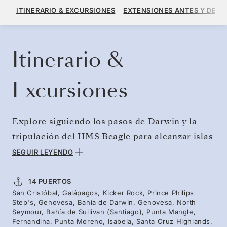
14.400 US$
16.000 US$
DESDE
ITINERARIO & EXCURSIONES
EXTENSIONES ANTES Y DESP
POR HUÉSPED, CON TARIFA ALL-INCLUSIVE PLUS
RESERVE SU CRUCERO
SOLICITE UN PRESUPUESTO
Itinerario &
Excursiones
Explore siguiendo los pasos de Darwin y la
tripulación del HMS Beagle para alcanzar islas
aisladas y colonias remotas. Inicie su año con
SEGUIR LEYENDO
lo mejor de los cruceros de expedición:
disfrute de vistas panorámicas de icónicos
14 PUERTOS
San Cristóbal, Galápagos, Kicker Rock, Prince Philips
paisajes volcánicos, como la Roca León
Step's, Genovesa, Bahía de Darwin, Genovesa, North
Dormido, y navegue en zódiac o haga rutas de
Seymour, Bahía de Sullivan (Santiago), Punta Mangle,
Fernandina, Punta Moreno, Isabela, Santa Cruz Highlands,