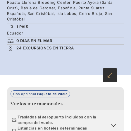
senderismo guiadas entre la famosa e intrépida
Fausto Llerena Breeding Center, Puerto Ayora (Santa
Cruz), Bahía de Gardner, Española, Punta Suarez,
vida salvaje. Nuestro equipo de expertos le
Española, San Cristóbal, Isla Lobos, Cerro Brujo, San
guiará por las islas donde predominan las aves
Cristóbal
y los encuentros emblemáticos con especies
1 PAÍS
Ecuador
autóctonas, como las tortugas gigantes, los
0 DÍAS EN EL MAR
pingüinos de Galápagos y las tortugas marinas.
24 EXCURSIONES EN TIERRA
Con opcional
Paquete de vuelo
Vuelos internacionales
Traslados al aeropuerto incluidos con la
compra del vuelo.
Estancias en hoteles determinadas