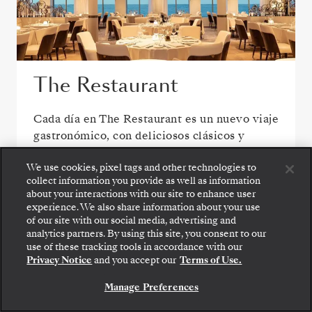
The Restaurant
Cada día en The Restaurant es un nuevo viaje
gastronómico, con deliciosos clásicos y
creaciones inspiradas en el destino que
We use cookies, pixel tags and other technologies to
reflejan los sabores y el espíritu de su viaje.
collect information you provide as well as information
about your interactions with our site to enhance user
experience. We also share information about your use
of our site with our social media, advertising and
analytics partners. By using this site, you consent to our
Suba a bordo: elija su suite y revise las tarifas y los
use of these tracking tools in accordance with our
servicios incluidos antes de confirmar de forma
Privacy Notice
and you accept our
Terms of Use.
segura su viaje con Silversea.
Manage Preferences
RESERVE SU SUITE