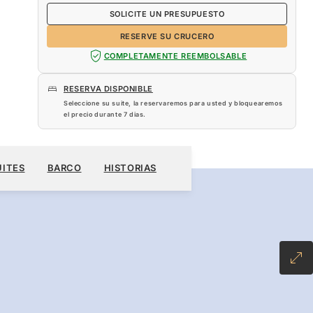
SOLICITE UN PRESUPUESTO
RESERVE SU CRUCERO
COMPLETAMENTE REEMBOLSABLE
RESERVA DISPONIBLE
Seleccione su suite, la reservaremos para usted y bloquearemos
el precio durante
7 dias
.
 US$
RESERVE SU CRUCERO
SOLICITE UN PRESUPUESTO
UITES
BARCO
HISTORIAS
VE PLUS