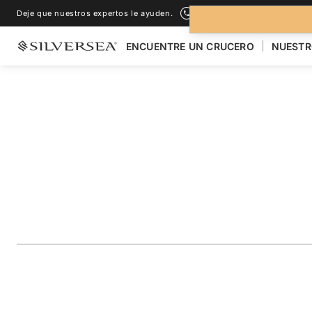
Deje que nuestros expertos le ayuden.
+1-888-978-4070
ENCUENTRE UN CRUCERO
NUESTR
LOS CRUCEROS POR EL
ISLAS GALÁPAGOS
The Galápagos: Ex
Inner Loop
Viaje
#
OR280708007
AÑADIR A LOS FAVORITOS
COMPARTIR
DESCARGAR