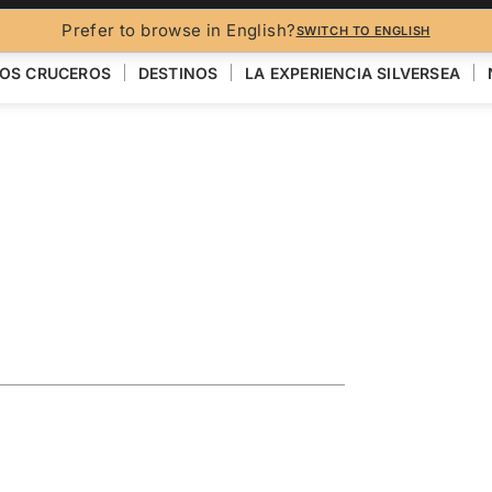
FO
Prefer to browse in English?
SWITCH TO ENGLISH
OS CRUCEROS
DESTINOS
LA EXPERIENCIA SILVERSEA
ploring the
VER EL MAPA