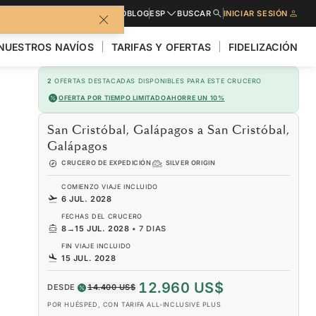
LLETO
SOLICITE PRESUPUESTO
BLOG
ESP
BUSCAR
INICIAR SESIÓN
NUESTROS NAVÍOS
TARIFAS Y OFERTAS
FIDELIZACIÓN
2
OFERTAS DESTACADAS DISPONIBLES PARA ESTE CRUCERO
OFERTA POR TIEMPO LIMITADO
AHORRE UN 10%
San Cristóbal, Galápagos a San Cristóbal,
Galápagos
CRUCERO DE EXPEDICIÓN
SILVER ORIGIN
COMIENZO VIAJE INCLUIDO
6 JUL. 2028
FECHAS DEL CRUCERO
8
→
15 JUL. 2028
•
7 DIAS
FIN VIAJE INCLUIDO
15 JUL. 2028
12.960 US$
DESDE
14.400 US$
POR HUÉSPED, CON TARIFA ALL-INCLUSIVE PLUS