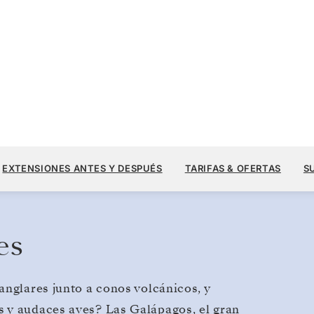
12.960
14.400 US$
8
→
15 JUL. 2028
DESDE
Galápagos
EXTENSIONES ANTES Y DESPUÉS
TARIFAS & OFERTAS
S
7 DIAS
POR HUÉSPED, CON TARIFA ALL-INCLUSI
es
anglares junto a conos volcánicos, y
 y audaces aves? Las Galápagos, el gran