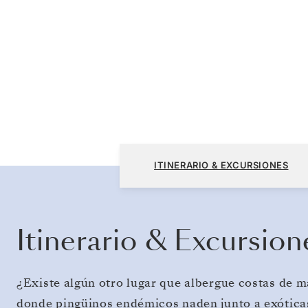
San Cristóbal, Galápagos a San Cristóbal, 
ITINERARIO & EXCURSIONES
Itinerario & Excursion
¿Existe algún otro lugar que albergue costas de m
donde pingüinos endémicos naden junto a exóticas