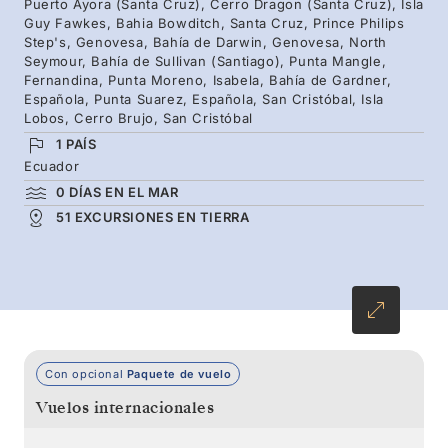
Puerto Ayora (Santa Cruz), Cerro Dragon (Santa Cruz), Isla
concentran casi todos los albatros ondulados
Guy Fawkes, Bahia Bowditch, Santa Cruz, Prince Philips
Step's, Genovesa, Bahía de Darwin, Genovesa, North
del mundo.
Seymour, Bahía de Sullivan (Santiago), Punta Mangle,
Fernandina, Punta Moreno, Isabela, Bahía de Gardner,
Española, Punta Suarez, Española, San Cristóbal, Isla
Lobos, Cerro Brujo, San Cristóbal
1 PAÍS
Ecuador
0 DÍAS EN EL MAR
51 EXCURSIONES EN TIERRA
Con opcional
Paquete de vuelo
Vuelos internacionales