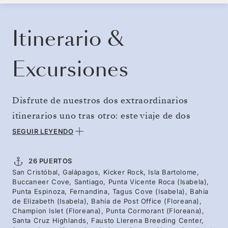
RESERVE SU CRUCERO
SOLICITE UN PRESUPUESTO
Itinerario &
Excursiones
Disfrute de nuestros dos extraordinarios
itinerarios uno tras otro: este viaje de dos
semanas ofrece la experiencia completa de las
SEGUIR LEYENDO
islas Galápagos. Comenzará entre las islas
volcánicas más jóvenes y las formaciones
26 PUERTOS
San Cristóbal, Galápagos, Kicker Rock, Isla Bartolome,
rocosas, afiladas cual daga, como la roca León
Buccaneer Cove, Santiago, Punta Vicente Roca (Isabela),
Dormido, para continuar hacia las colonias de
Punta Espinoza, Fernandina, Tagus Cove (Isabela), Bahía
de Elizabeth (Isabela), Bahía de Post Office (Floreana),
aves marinas de la remota Genovesa, y
Champion Islet (Floreana), Punta Cormorant (Floreana),
Santa Cruz Highlands, Fausto Llerena Breeding Center,
terminar en la isla Española, donde se