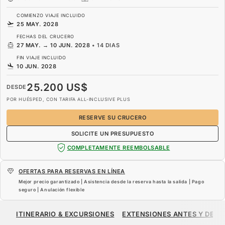
COMIENZO VIAJE INCLUIDO
25 MAY. 2028
FECHAS DEL CRUCERO
27 MAY.
→
10 JUN. 2028
•
14 DIAS
FIN VIAJE INCLUIDO
10 JUN. 2028
25.200 US$
DESDE
POR HUÉSPED, CON TARIFA ALL-INCLUSIVE PLUS
RESERVE SU CRUCERO
SOLICITE UN PRESUPUESTO
COMPLETAMENTE REEMBOLSABLE
OFERTAS PARA RESERVAS EN LÍNEA
Mejor precio garantizado | Asistencia desde la reserva hasta la salida | Pago
seguro | Anulación flexible
25.200 US$
DESDE
ITINERARIO & EXCURSIONES
EXTENSIONES ANTES Y DESP
POR HUÉSPED, CON TARIFA ALL-INCLUSIVE PLUS