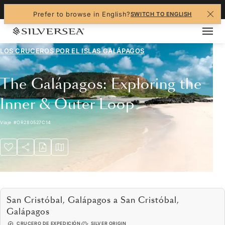
+1-888-978-4070
Prefer to browse in English?
SWITCH TO ENGLISH
LOS CRUCEROS POR EL
ISLAS GALÁPAGOS
The Galápagos: Exploring the
Inner & Outer Loop
Viaje
#
OR280527C14
San Cristóbal, Galápagos a San Cristóbal,
Galápagos
CRUCERO DE EXPEDICIÓN
SILVER ORIGIN