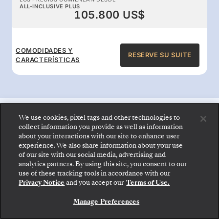
ALL-INCLUSIVE PLUS
105.800 US$
COMODIDADES Y
RESERVE SU SUITE
CARACTERÍSTICAS
We use cookies, pixel tags and other technologies to
Ventajas a bordo con todo
collect information you provide as well as information
about your interactions with our site to enhance user
incluido
experience. We also share information about your use
of our site with our social media, advertising and
analytics partners. By using this site, you consent to our
Suba a bordo: elija su suite y revise las tarifas y los
Disfrute de la comida gourmet 24 horas, del
use of these tracking tools in accordance with our
servicios incluidos antes de confirmar de forma
Privacy Notice
and you accept our
Terms of Use.
segura su viaje con Silversea.
servicio de mayordomo, de las bebidas
prémium y de las espectaculares actividades
Manage Preferences
RESERVE SU SUITE
de entretenimiento que hacen brillar a