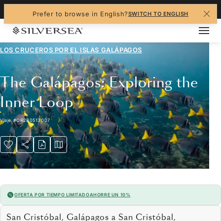
+1-888-978-4070
Prefer to browse in English?
SWITCH TO ENGLISH
LOS CRUCEROS POR EL
ISLAS GALÁPAGOS
The Galápagos: Exploring the
Inner Loop
Viaje
#
OR280513007
OFERTA POR TIEMPO LIMITADO
AHORRE UN 10%
San Cristóbal, Galápagos a San Cristóbal,