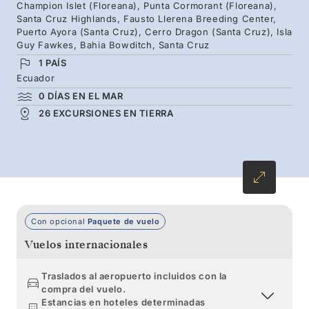
pingüinos surcan las olas, y profundos canales
Champion Islet (Floreana), Punta Cormorant (Floreana),
Santa Cruz Highlands, Fausto Llerena Breeding Center,
donde los delfines nadan entre una abundante
Puerto Ayora (Santa Cruz), Cerro Dragon (Santa Cruz), Isla
vida submarina. Camine por Bartolomé para
Guy Fawkes, Bahia Bowditch, Santa Cruz
disfrutar de las vistas de la Roca del Pináculo,
1 PAÍS
Ecuador
pasee por playas donde las iguanas marinas
0 DÍAS EN EL MAR
toman el sol y los leones marinos se divierten,
26 EXCURSIONES EN TIERRA
y crúcese con tortugas gigantes que se
arrastran lentamente por Santa Cruz.
Con opcional
Paquete de vuelo
Vuelos internacionales
Traslados al aeropuerto incluidos con la
compra del vuelo.
Estancias en hoteles determinadas