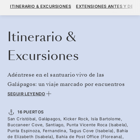
13.590 US$
15.100 US$
DESDE
ITINERARIO & EXCURSIONES
EXTENSIONES ANTES Y DESP
POR HUÉSPED, CON TARIFA ALL-INCLUSIVE PLUS
RESERVE SU CRUCERO
SOLICITE UN PRESUPUESTO
Itinerario &
Excursiones
Adéntrese en el santuario vivo de las
Galápagos: un viaje marcado por encuentros
extraordinarios y descubrimientos
SEGUIR LEYENDO
inolvidables. Visite islas emblemáticas y
ecosistemas fascinantes, desde arrecifes
16 PUERTOS
San Cristóbal, Galápagos, Kicker Rock, Isla Bartolome,
volcánicos donde las tortugas marinas planean
Buccaneer Cove, Santiago, Punta Vicente Roca (Isabela),
bajo el agua, hasta costas rocosas donde los
Punta Espinoza, Fernandina, Tagus Cove (Isabela), Bahía
de Elizabeth (Isabela), Bahía de Post Office (Floreana),