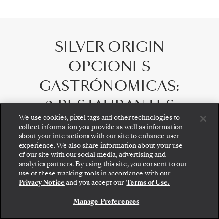
SILVER ORIGIN
OPCIONES
GASTRÓNOMICAS
:
2 RESTAURANTES
We use cookies, pixel tags and other technologies to
collect information you provide as well as information
about your interactions with our site to enhance user
experience. We also share information about your use
of our site with our social media, advertising and
analytics partners. By using this site, you consent to our
Suba a bordo: elija su suite y revise las tarifas y los
use of these tracking tools in accordance with our
servicios incluidos antes de confirmar de forma
Privacy Notice
and you accept our
Terms of Use.
segura su viaje con Silversea.
Manage Preferences
RESERVE SU SUITE