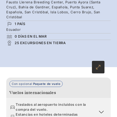
lunares durante una excursión por las jóvenes
Fausto Llerena Breeding Center, Puerto Ayora (Santa
Cruz), Bahía de Gardner, Española, Punta Suarez,
costas volcánicas de Fernandina e Isabela. A
Española, San Cristóbal, Isla Lobos, Cerro Brujo, San
continuación, contemple cómo las tortugas
Cristóbal
gigantes de Santa Cruz se desplazan con paso
1 PAÍS
Ecuador
lento. Al sureste se alza la isla Española, donde
0 DÍAS EN EL MAR
su géiser marino en erupción le dejará sin
25 EXCURSIONES EN TIERRA
aliento mientras el gorjeo de los sinsontes
endémicos pone la banda sonora al paisaje.
Con opcional
Paquete de vuelo
Vuelos internacionales
Traslados al aeropuerto incluidos con la
compra del vuelo.
Estancias en hoteles determinadas