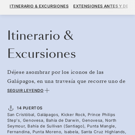
14.040 US$
15.600 US$
DESDE
ITINERARIO & EXCURSIONES
EXTENSIONES ANTES Y DESP
POR HUÉSPED, CON TARIFA ALL-INCLUSIVE PLUS
RESERVE SU CRUCERO
SOLICITE UN PRESUPUESTO
Itinerario &
Excursiones
Déjese asombrar por los iconos de las
Galápagos, en una travesía que recorre uno de
los archipiélagos más singulares del mundo. El
SEGUIR LEYENDO
Silver Origin toma rumbo al norte hacia la isla
Genovesa, conocida como “la isla de los
14 PUERTOS
San Cristóbal, Galápagos, Kicker Rock, Prince Philips
pájaros”, hogar de piqueros patirrojos,
Step's, Genovesa, Bahía de Darwin, Genovesa, North
piqueros de Nazca y fragatas. Recorra paisajes
Seymour, Bahía de Sullivan (Santiago), Punta Mangle,
Fernandina, Punta Moreno, Isabela, Santa Cruz Highlands,