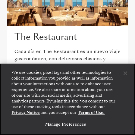
The Restaurant
Cada día en The Restaurant es un nuevo viaje
gastronómico, con deliciosos clásicos y
creaciones inspiradas en el destino que
We use cookies, pixel tags and other technologies to
reflejan los sabores y el espíritu de su viaje.
collect information you provide as well as information
about your interactions with our site to enhance user
experience. We also share information about your use
of our site with our social media, advertising and
analytics partners. By using this site, you consent to our
Suba a bordo: elija su suite y revise las tarifas y los
use of these tracking tools in accordance with our
servicios incluidos antes de confirmar de forma
Privacy Notice
and you accept our
Terms of Use.
segura su viaje con Silversea.
Manage Preferences
RESERVE SU SUITE