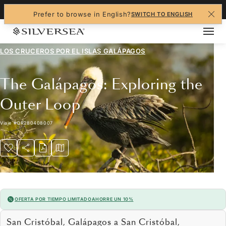
+1-888-978-4070
Prefer to browse in English?
SWITCH TO ENGLISH
LOS CRUCEROS POR EL
ISLAS GALÁPAGOS
The Galápagos: Exploring the
Outer Loop
Viaje
#
OR280408007
OFERTA POR TIEMPO LIMITADO
AHORRE UN 10%
San Cristóbal, Galápagos a San Cristóbal,