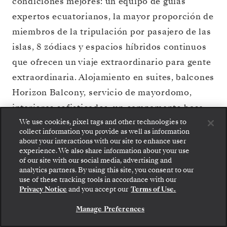
condiciones mejores: un equipo de guías
expertos ecuatorianos, la mayor proporción de
miembros de la tripulación por pasajero de las
islas, 8 zódiacs y espacios híbridos continuos
que ofrecen un viaje extraordinario para gente
extraordinaria. Alojamiento en suites, balcones
Horizon Balcony, servicio de mayordomo,
interiores sofisticados, un campamento base
interactivo, cocina de inspiración
We use cookies, pixel tags and other technologies to
collect information you provide as well as information
ecuatoriana… Hemos tenido en cuenta hasta el
about your interactions with our site to enhance user
experience. We also share information about your use
más mínimo detalle del
Silver Origin
. Suba a
of our site with our social media, advertising and
bordo del navío más respetuoso con el
analytics partners. By using this site, you consent to our
Suba a bordo: elija su suite y revise las tarifas y los
use of these tracking tools in accordance with our
servicios incluidos antes de confirmar de forma
medioambiente que hemos construido nunca y
Privacy Notice
and you accept our
Terms of Use.
segura su viaje con Silversea.
deje que
Silver Origin
cambie su concepción
Manage Preferences
RESERVE SU SUITE
de los viajes.
Descubre más >