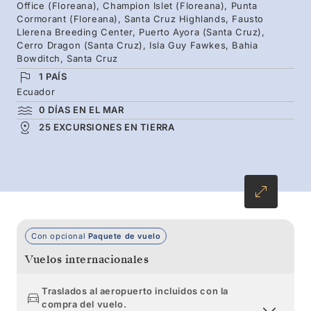
vuelve a disfrutar de ellas, este itinerario le
Office (Floreana), Champion Islet (Floreana), Punta
Cormorant (Floreana), Santa Cruz Highlands, Fausto
garantiza un viaje que aprovecha cada
Llerena Breeding Center, Puerto Ayora (Santa Cruz),
momento. Los expertos locales comparten sus
Cerro Dragon (Santa Cruz), Isla Guy Fawkes, Bahia
Bowditch, Santa Cruz
conocimientos de este entorno natural único
1 PAÍS
donde habitan miles de especies
Ecuador
extraordinarias.
0 DÍAS EN EL MAR
25 EXCURSIONES EN TIERRA
Con opcional
Paquete de vuelo
Vuelos internacionales
Traslados al aeropuerto incluidos con la
compra del vuelo.