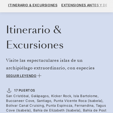
12.231 US$
13.590 US$
DESDE
ITINERARIO & EXCURSIONES
EXTENSIONES ANTES Y DESP
POR HUÉSPED, CON TARIFA ALL-INCLUSIVE PLUS
RESERVE SU CRUCERO
SOLICITE UN PRESUPUESTO
Itinerario &
Excursiones
Visite las espectaculares islas de un
archipiélago extraordinario, con especies
animales emblemáticas como brillantes
SEGUIR LEYENDO
piqueros de patas azules, tortugas gigantes de
las tierras altas y fragatas con llamativas
17 PUERTOS
San Cristóbal, Galápagos, Kicker Rock, Isla Bartolome,
gargantas de color rojo cereza. Tanto si es la
Buccaneer Cove, Santiago, Punta Vicente Roca (Isabela),
primera vez que visita las Galápagos como si
Bolivar Canal Cruising, Punta Espinoza, Fernandina, Tagus
Cove (Isabela), Bahía de Elizabeth (Isabela), Bahía de Post