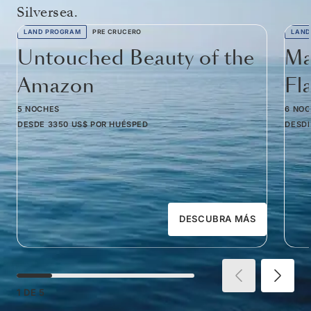
Silversea.
LAND PROGRAM
PRE CRUCERO
LAND
Untouched Beauty of the
Ma
Amazon
Fl
5 NOCHES
6 NO
DESDE
3350 US$
POR HUÉSPED
DESD
DESCUBRA MÁS
1
DE
5