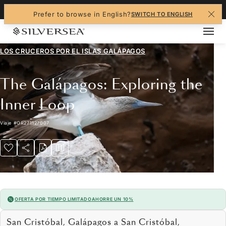
+1-888-978-4070
Prefer to browse in English?
SWITCH TO ENGLISH
LOS CRUCEROS POR EL
ISLAS GALÁPAGOS
The Galápagos: Exploring the
Inner Loop
Viaje
#
OR271127007
OFERTA POR TIEMPO LIMITADO
AHORRE UN 10%
San Cristóbal, Galápagos a San Cristóbal,