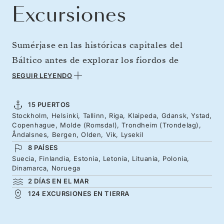
Excursiones
Sumérjase en las históricas capitales del
Báltico antes de explorar los fiordos de
Noruega en un gran viaje por el norte. Desde
SEGUIR LEYENDO
Estocolmo, Helsinki y Tallin hasta Riga y
Gdansk, explore siglos de patrimonio
15 PUERTOS
Stockholm, Helsinki, Tallinn, Riga, Klaipeda, Gdansk, Ystad,
marítimo, plazas inmensas y monumentos
Copenhague, Molde (Romsdal), Trondheim (Trondelag),
ligados a la realeza. A continuación, desde
Åndalsnes, Bergen, Olden, Vik, Lysekil
8 PAÍSES
Copenhague, sumérjase en la belleza salvaje de
Suecia, Finlandia, Estonia, Letonia, Lituania, Polonia,
Noruega: los coloridos muelles de Bergen y los
Dinamarca, Noruega
imponentes fiordos, glaciares, picos y paisajes
2 DÍAS EN EL MAR
124 EXCURSIONES EN TIERRA
protegidos por la Unesco.