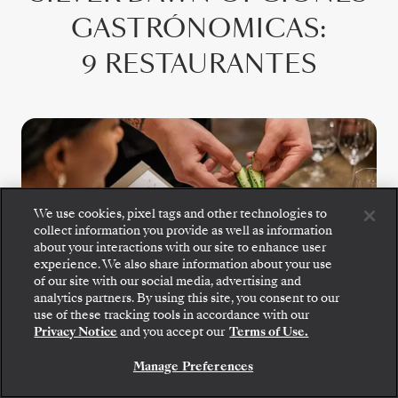
GASTRÓNOMICAS
:
9 RESTAURANTES
We use cookies, pixel tags and other technologies to
collect information you provide as well as information
about your interactions with our site to enhance user
experience. We also share information about your use
of our site with our social media, advertising and
S.A.L.T. Kitchen
analytics partners. By using this site, you consent to our
Suba a bordo: elija su suite y revise las tarifas y los
use of these tracking tools in accordance with our
servicios incluidos antes de confirmar de forma
Privacy Notice
and you accept our
Terms of Use.
S.A.L.T. Kitchen ofrece un menú en
segura su viaje con Silversea.
constante cambio inspirado en el destino. En
Manage Preferences
RESERVE SU SUITE
él se alzan como protagonistas las
especialidades regionales, los sabores