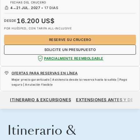
FECHAS DEL CRUCERO
4
→
21 JUL. 2027
•
17 DIAS
16.200 US$
DESDE
POR HUÉSPED, CON TARIFA ALL-INCLUSIVE
RESERVE SU CRUCERO
SOLICITE UN PRESUPUESTO
PARCIALMENTE REEMBOLSABLE
OFERTAS PARA RESERVAS EN LÍNEA
Mejor precio garantizado | Asistencia desde la reserva hasta la salida | Pago
seguro | Anulación flexible
16.200 US$
DESDE
ITINERARIO & EXCURSIONES
EXTENSIONES ANTES Y DESP
POR HUÉSPED, CON TARIFA ALL-INCLUSIVE
RESERVE SU CRUCERO
SOLICITE UN PRESUPUESTO
Itinerario &