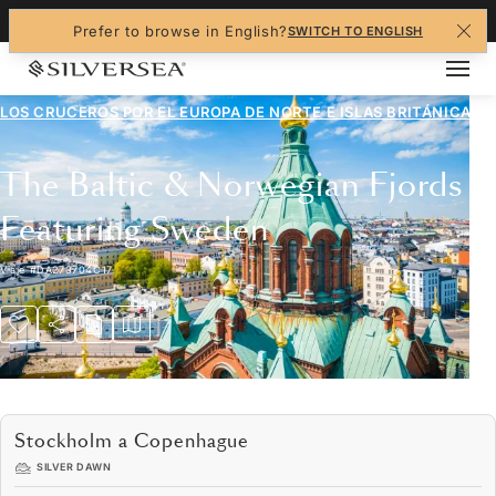
+1-888-978-4070
Prefer to browse in English?
SWITCH TO ENGLISH
LOS CRUCEROS POR EL
EUROPA DE NORTE E ISLAS BRITÁNICAS
The Baltic & Norwegian Fjords
Featuring Sweden
Viaje
#
DA270704C17
Stockholm a Copenhague
SILVER DAWN