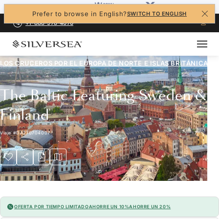
Prefer to browse in English?
SWITCH TO ENGLISH
+1-888-978-4070
LOS CRUCEROS POR EL
EUROPA DE NORTE E ISLAS BRITÁNICAS
The Baltic Featuring Sweden &
Finland
Viaje
#
DA270704007
OFERTA POR TIEMPO LIMITADO
AHORRE UN 10%
AHORRE UN 20%