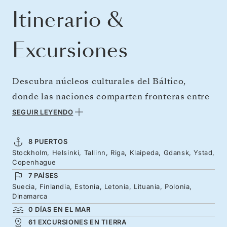
Itinerario &
Excursiones
Descubra núcleos culturales del Báltico,
donde las naciones comparten fronteras entre
sí, con una tradición de comercio, historia y
SEGUIR LEYENDO
creatividad. En solo una semana podrá
explorar cinco capitales únicas, desde
8 PUERTOS
Stockholm, Helsinki, Tallinn, Riga, Klaipeda, Gdansk, Ystad,
Copenhague a Tallin, y viajar por distintas islas
Copenhague
de camino a Estocolmo. Desde los tranquilos
7 PAÍSES
pueblos pesqueros de Bornholm hasta el
Suecia, Finlandia, Estonia, Letonia, Lituania, Polonia,
Dinamarca
extraordinario casco histórico de Tallin y la
0 DÍAS EN EL MAR
arquitectura puntera de Finlandia, podrá
61 EXCURSIONES EN TIERRA