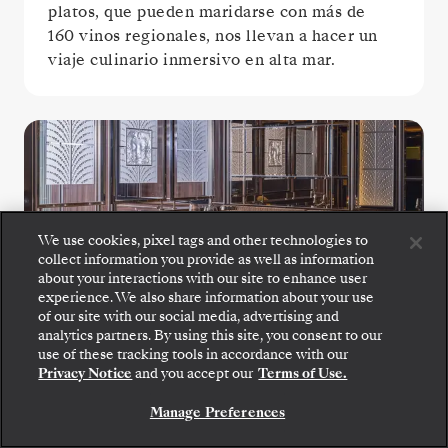
platos, que pueden maridarse con más de
160 vinos regionales, nos llevan a hacer un
viaje culinario inmersivo en alta mar.
We use cookies, pixel tags and other technologies to
collect information you provide as well as information
about your interactions with our site to enhance user
experience. We also share information about your use
La Dame
of our site with our social media, advertising and
analytics partners. By using this site, you consent to our
Suba a bordo: elija su suite y revise las tarifas y los
use of these tracking tools in accordance with our
servicios incluidos antes de confirmar de forma
Descubra lo mejor de la gastronomía
Privacy Notice
and you accept our
Terms of Use.
segura su viaje con Silversea.
francesa en La Dame, cuyos exquisitos
menús degustación combinan técnica
Manage Preferences
RESERVE SU SUITE
depurada, productos de temporada y