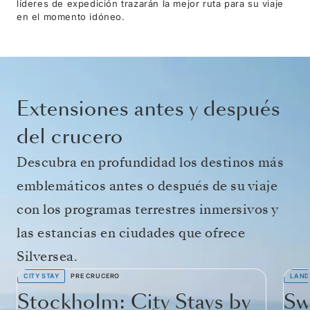
líderes de expedición trazarán la mejor ruta para su viaje
en el momento idóneo.
Extensiones antes y después
del crucero
Descubra en profundidad los destinos más
emblemáticos antes o después de su viaje
con los programas terrestres inmersivos y
las estancias en ciudades que ofrece
Silversea.
CITY STAY
PRE CRUCERO
LAND
Stockholm: City Stays by
Sw