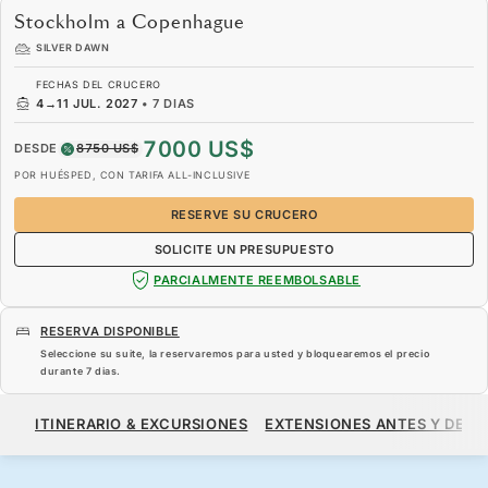
Stockholm a Copenhague
SILVER DAWN
FECHAS DEL CRUCERO
4
→
11 JUL. 2027
•
7 DIAS
7000 US$
DESDE
8750 US$
POR HUÉSPED, CON TARIFA ALL-INCLUSIVE
RESERVE SU CRUCERO
SOLICITE UN PRESUPUESTO
PARCIALMENTE REEMBOLSABLE
RESERVA DISPONIBLE
Seleccione su suite, la reservaremos para usted y bloquearemos el precio
durante
7 dias
.
7000 US$
8750 US$
DESDE
ITINERARIO & EXCURSIONES
EXTENSIONES ANTES Y DESP
POR HUÉSPED, CON TARIFA ALL-INCLUSIVE
RESERVE SU CRUCERO
SOLICITE UN PRESUPUESTO