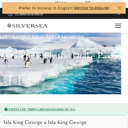
Prefer to browse in English?
SWITCH TO ENGLISH
+1-888-978-4070
LOS CRUCEROS POR EL
POR LA ANTÁRTIDA
Antarctica: Fly the Drake Passage
Viaje
#
EV280115006
OFERTA POR TIEMPO LIMITADO
AHORRE UN 10%
Isla King George a Isla King George