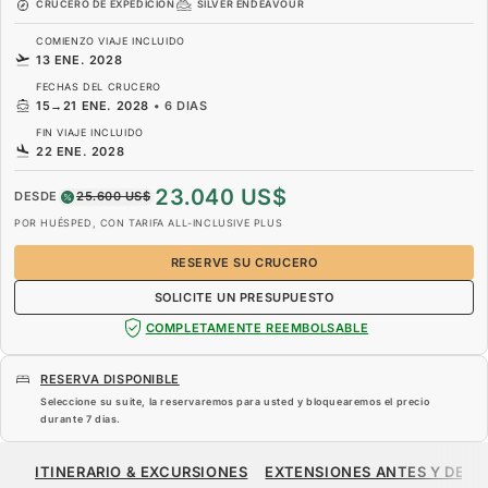
CRUCERO DE EXPEDICIÓN
SILVER ENDEAVOUR
COMIENZO VIAJE INCLUIDO
13 ENE. 2028
FECHAS DEL CRUCERO
15
→
21 ENE. 2028
•
6 DIAS
FIN VIAJE INCLUIDO
22 ENE. 2028
23.040 US$
DESDE
25.600 US$
POR HUÉSPED, CON TARIFA ALL-INCLUSIVE PLUS
RESERVE SU CRUCERO
SOLICITE UN PRESUPUESTO
COMPLETAMENTE REEMBOLSABLE
RESERVA DISPONIBLE
Seleccione su suite, la reservaremos para usted y bloquearemos el precio
durante
7 dias
.
23.040 US$
25.600 US$
DESDE
ITINERARIO & EXCURSIONES
EXTENSIONES ANTES Y DESP
POR HUÉSPED, CON TARIFA ALL-INCLUSIVE PLUS