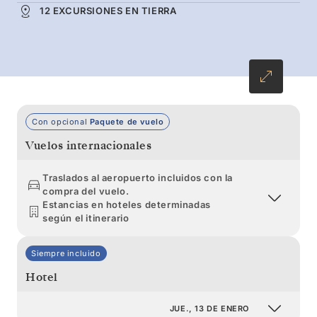
12 EXCURSIONES EN TIERRA
focas y las aves marinas, mientras explora las
aguas salpicadas con icebergs, montañas
imponentes y glaciares gigantes bajo la luz
diurna infinita.
Con opcional
Paquete de vuelo
Vuelos internacionales
Traslados al aeropuerto incluidos con la
compra del vuelo.
Estancias en hoteles determinadas
según el itinerario
Siempre incluido
Hotel
JUE., 13 DE ENERO