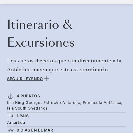
RESERVE SU CRUCERO
SOLICITE UN PRESUPUESTO
Itinerario &
Excursiones
Los vuelos directos que van directamente a la
Antártida hacen que este extraordinario
continente esté más cerca que nunca, ya que
SEGUIR LEYENDO
evita las largas travesías oceánicas. No se
pierda nada: llegue en pleno verano cuando las
4 PUERTOS
Isla King George, Estrecho Antarctic, Península Antártica,
familias de pingüinos están en todo su
Isla South Shetlands
esplendor con el nacimiento de los polluelos, y
1 PAÍS
las ballenas comen en abundancia. A este
Antártida
0 DÍAS EN EL MAR
espectáculo de la naturaleza se suman las