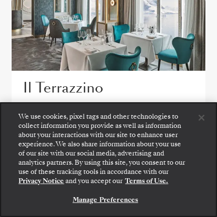
Il Terrazzino
Il Terrazzino lleva la cocina italiana clásica a
We use cookies, pixel tags and other technologies to
bordo del Silver Endeavour con exquisitas
collect information you provide as well as information
pastas, recetas del viejo mundo y vinos
about your interactions with our site to enhance user
experience. We also share information about your use
selectos de distintas regiones.
of our site with our social media, advertising and
analytics partners. By using this site, you consent to our
Suba a bordo: elija su suite y revise las tarifas y los
use of these tracking tools in accordance with our
servicios incluidos antes de confirmar de forma
Privacy Notice
and you accept our
Terms of Use.
segura su viaje con Silversea.
Manage Preferences
RESERVE SU SUITE