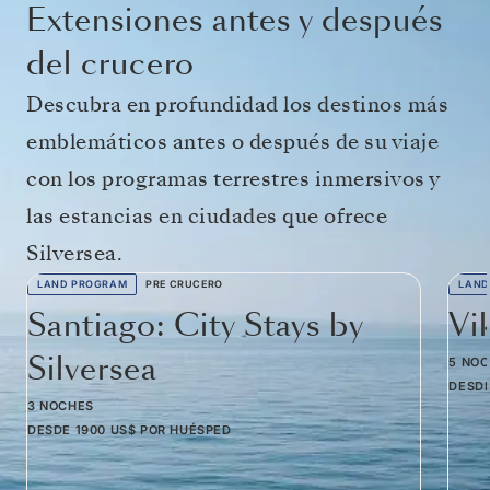
Extensiones antes y después
del crucero
Descubra en profundidad los destinos más
emblemáticos antes o después de su viaje
con los programas terrestres inmersivos y
las estancias en ciudades que ofrece
Silversea.
LAND PROGRAM
PRE CRUCERO
LAND
Santiago: City Stays by
Vi
Silversea
5 NO
DESD
3 NOCHES
DESDE
1900 US$
POR HUÉSPED