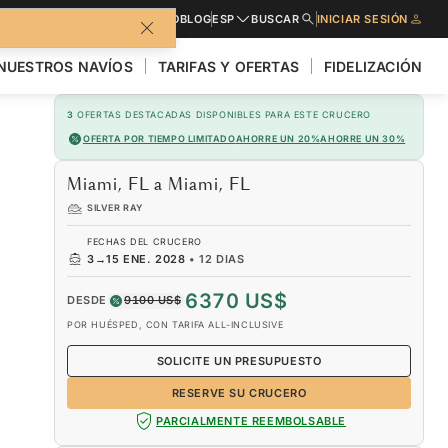
LLETO
SOLICITE PRESUPUESTO
BLOG
ESP
BUSCAR
INICIAR SESIÓN
NUESTROS NAVÍOS
TARIFAS Y OFERTAS
FIDELIZACIÓN
3
OFERTAS DESTACADAS DISPONIBLES PARA ESTE CRUCERO
OFERTA POR TIEMPO LIMITADO
AHORRE UN 20%
AHORRE UN 30%
Miami, FL a Miami, FL
SILVER RAY
FECHAS DEL CRUCERO
3
→
15 ENE. 2028
•
12 DIAS
6370 US$
DESDE
9100 US$
POR HUÉSPED, CON TARIFA ALL-INCLUSIVE
SOLICITE UN PRESUPUESTO
RESERVE SU CRUCERO
PARCIALMENTE REEMBOLSABLE