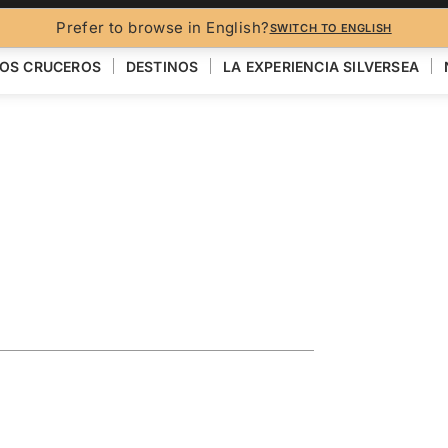
FO
Prefer to browse in English?
SWITCH TO ENGLISH
OS CRUCEROS
DESTINOS
LA EXPERIENCIA SILVERSEA
n Featuring
s
VER EL MAPA