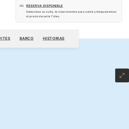
RESERVA DISPONIBLE
Seleccione su suite, la reservaremos para usted y bloquearemos
el precio durante
7 dias
.
 US$
RESERVE SU CRUCERO
SOLICITE UN PRESUPUESTO
UITES
BARCO
HISTORIAS
CLUSIVE