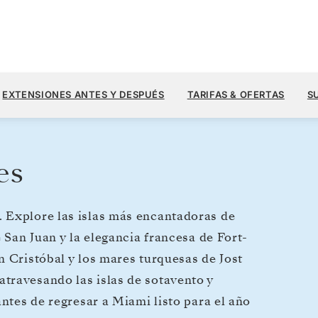
6370
9100 US$
3
→
15 ENE. 2028
DESDE
EXTENSIONES ANTES Y DESPUÉS
TARIFAS & OFERTAS
S
12 DIAS
POR HUÉSPED, CON TARIFA ALL-IN
es
 Explore las islas más encantadoras de
 San Juan y la elegancia francesa de Fort-
n Cristóbal y los mares turquesas de Jost
travesando las islas de sotavento y
antes de regresar a Miami listo para el año