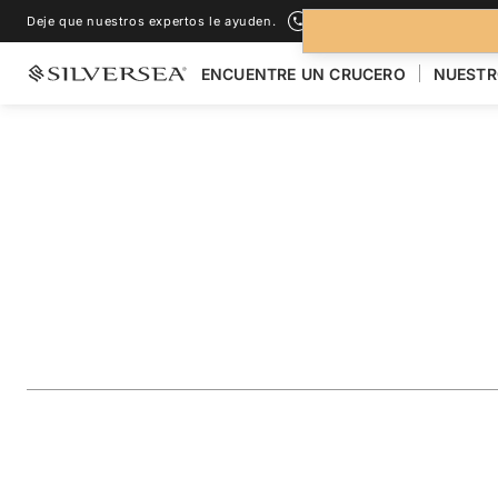
Deje que nuestros expertos le ayuden.
+1-888-978-4070
ENCUENTRE UN CRUCERO
NUESTR
LOS CRUCEROS POR EL
CARIBE Y AMÉRICA CENTRAL
Southern Caribbea
St. Barts & St. Kitt
Viaje
#
RA280103012
AÑADIR A LOS FAVORITOS
COMPARTIR
DESCARGAR