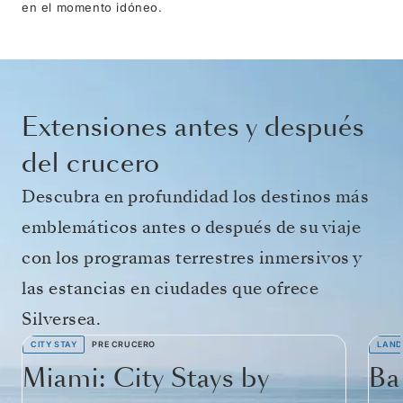
en el momento idóneo.
Extensiones antes y después
del crucero
Descubra en profundidad los destinos más
emblemáticos antes o después de su viaje
con los programas terrestres inmersivos y
las estancias en ciudades que ofrece
Silversea.
CITY STAY
PRE CRUCERO
LAND
Miami: City Stays by
Ba