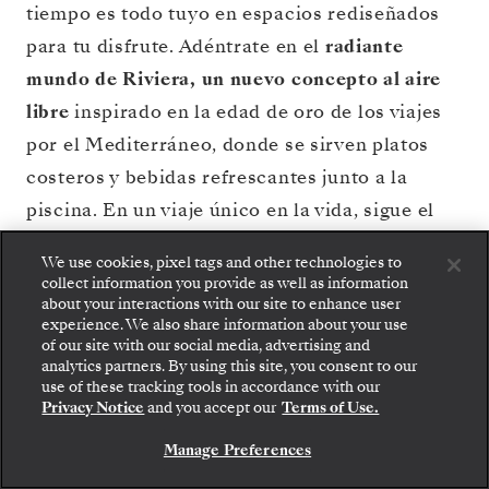
tiempo es todo tuyo en espacios rediseñados
para tu disfrute. Adéntrate en el
radiante
mundo de Riviera, un nuevo concepto al aire
libre
inspirado en la edad de oro de los viajes
por el Mediterráneo, donde se sirven platos
costeros y bebidas refrescantes junto a la
piscina. En un viaje único en la vida, sigue el
espíritu del mar y la llamada del viaje.
We use cookies, pixel tags and other technologies to
collect information you provide as well as information
about your interactions with our site to enhance user
VER PLANO DE
RESERVE SU CRUCERO
experience. We also share information about your use
CUBIERTAS
of our site with our social media, advertising and
analytics partners. By using this site, you consent to our
use of these tracking tools in accordance with our
Privacy Notice
and you accept our
Terms of Use.
Manage Preferences