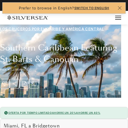
+1-888-978-4070
Prefer to browse in English?
SWITCH TO ENGLISH
LOS CRUCEROS POR EL
CARIBE Y AMÉRICA CENTRAL
Southern Caribbean Featuring
St. Barts & Canouan
Viaje
#
SL270319012
OFERTA POR TIEMPO LIMITADO
AHORRE UN 20%
AHORRE UN 40%
Miami, FL a Bridgetown