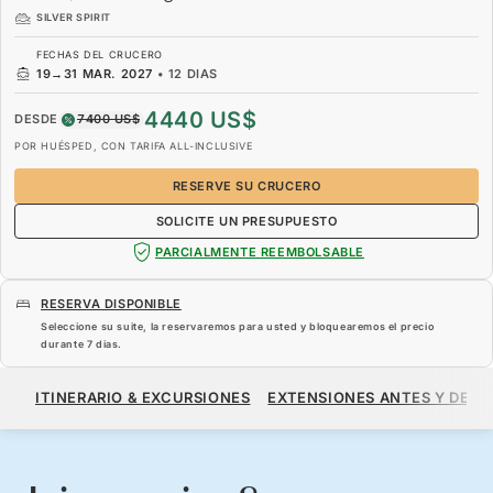
SILVER SPIRIT
FECHAS DEL CRUCERO
19
→
31 MAR. 2027
•
12 DIAS
4440 US$
DESDE
7400 US$
POR HUÉSPED, CON TARIFA ALL-INCLUSIVE
RESERVE SU CRUCERO
SOLICITE UN PRESUPUESTO
PARCIALMENTE REEMBOLSABLE
RESERVA DISPONIBLE
Seleccione su suite, la reservaremos para usted y bloquearemos el precio
durante
7 dias
.
4440 US$
7400 US$
DESDE
ITINERARIO & EXCURSIONES
EXTENSIONES ANTES Y DESP
POR HUÉSPED, CON TARIFA ALL-INCLUSIVE
RESERVE SU CRUCERO
SOLICITE UN PRESUPUESTO