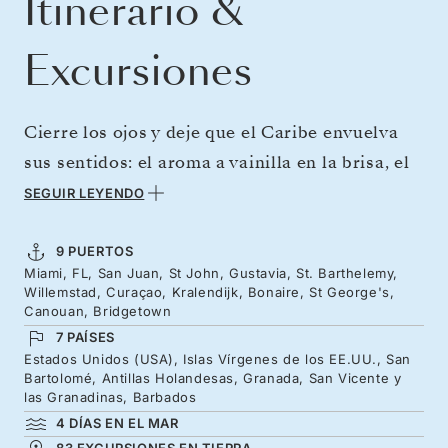
Itinerario &
Excursiones
Cierre los ojos y deje que el Caribe envuelva
sus sentidos: el aroma a vainilla en la brisa, el
suave sonido del oleaje, la sabrosa langosta
SEGUIR LEYENDO
con mantequilla… Descubra el Caribe en todo
su esplendor con este fascinante crucero que
9 PUERTOS
Miami, FL, San Juan, St John, Gustavia, St. Barthelemy,
parte de las costas de Miami rumbo a la
Willemstad, Curaçao, Kralendijk, Bonaire, St George's,
belleza con aroma a ron de Barbados. Explore
Canouan, Bridgetown
7 PAÍSES
bahías azul turquesa, playas ocultas de suave
Estados Unidos (USA), Islas Vírgenes de los EE.UU., San
arena blanca y arquitectura colonial con los
Bartolomé, Antillas Holandesas, Granada, San Vicente y
las Granadinas, Barbados
colores del arcoíris en un viaje que recorre
4 DÍAS EN EL MAR
Puerto Rico, las Islas Vírgenes de los EE. UU.,
83 EXCURSIONES EN TIERRA