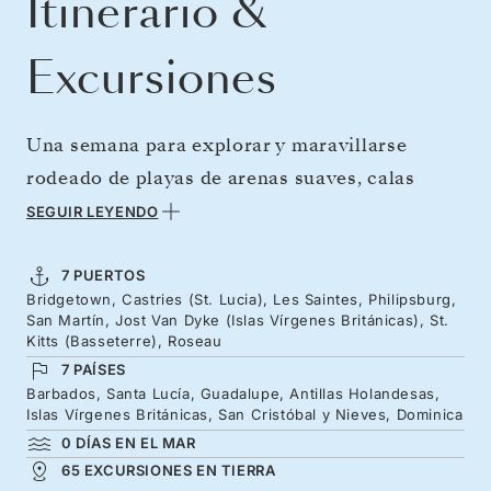
Itinerario &
Excursiones
Una semana para explorar y maravillarse
rodeado de playas de arenas suaves, calas
turquesas y laderas volcánicas. Escápese al
SEGUIR LEYENDO
esplendor del Caribe en un relajante viaje por
islas alegres, puertos de moda y paisajes
7 PUERTOS
Bridgetown, Castries (St. Lucia), Les Saintes, Philipsburg,
exuberantes. Desde la bahía de tejados rojos
San Martín, Jost Van Dyke (Islas Vírgenes Británicas), St.
de Les Saintes hasta las verdes Pitons de Santa
Kitts (Basseterre), Roseau
7 PAÍSES
Lucía, descubra historias de plantaciones,
Barbados, Santa Lucía, Guadalupe, Antillas Holandesas,
arrecifes de coral y costas repletas de
Islas Vírgenes Británicas, San Cristóbal y Nieves, Dominica
palmeras. Navegue por las islas orientales,
0 DÍAS EN EL MAR
65 EXCURSIONES EN TIERRA
nade en aguas cálidas y pasee por playas de