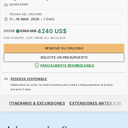
SILVER SPIRIT
FECHAS DEL CRUCERO
11
→
18 MAR. 2028
•
7 DIAS
4240 US$
DESDE
5300 US$
POR HUÉSPED, CON TARIFA ALL-INCLUSIVE
RESERVE SU CRUCERO
SOLICITE UN PRESUPUESTO
PARCIALMENTE REEMBOLSABLE
RESERVA DISPONIBLE
Seleccione su suite, la reservaremos para usted y bloquearemos el precio
durante
7 dias
.
4240 US$
5300 US$
DESDE
ITINERARIO & EXCURSIONES
EXTENSIONES ANTES Y DESP
POR HUÉSPED, CON TARIFA ALL-INCLUSIVE
RESERVE SU CRUCERO
SOLICITE UN PRESUPUESTO