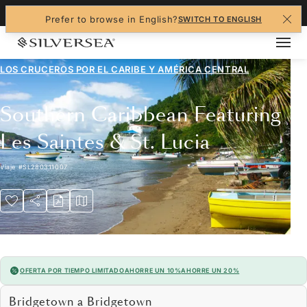
+1-888-978-4070
Prefer to browse in English?
SWITCH TO ENGLISH
LOS CRUCEROS POR EL
CARIBE Y AMÉRICA CENTRAL
Southern Caribbean Featuring
Les Saintes & St. Lucia
Viaje
#
SL280311007
OFERTA POR TIEMPO LIMITADO
AHORRE UN 10%
AHORRE UN 20%
Bridgetown a Bridgetown