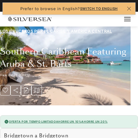
+1-888-978-4070
Prefer to browse in English?
SWITCH TO ENGLISH
LOS CRUCEROS POR EL
CARIBE Y AMÉRICA CENTRAL
Southern Caribbean Featuring
Aruba & St. Barts
Viaje
#
SL280110012
OFERTA POR TIEMPO LIMITADO
AHORRE UN 10%
AHORRE UN 20%
Bridgetown a Bridgetown