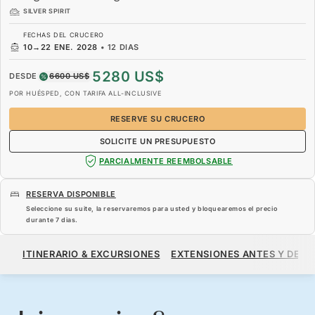
SILVER SPIRIT
FECHAS DEL CRUCERO
10
→
22 ENE. 2028
•
12 DIAS
5280 US$
DESDE
6600 US$
POR HUÉSPED, CON TARIFA ALL-INCLUSIVE
RESERVE SU CRUCERO
SOLICITE UN PRESUPUESTO
PARCIALMENTE REEMBOLSABLE
RESERVA DISPONIBLE
Seleccione su suite, la reservaremos para usted y bloquearemos el precio
durante
7 dias
.
5280 US$
6600 US$
DESDE
ITINERARIO & EXCURSIONES
EXTENSIONES ANTES Y DESP
POR HUÉSPED, CON TARIFA ALL-INCLUSIVE
RESERVE SU CRUCERO
SOLICITE UN PRESUPUESTO