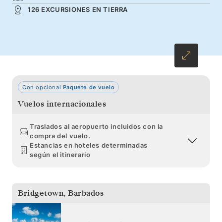
Caribe holandés resplandecen con peces ángel
126 EXCURSIONES EN TIERRA
y peces loro.
Con opcional
Paquete de vuelo
Vuelos internacionales
Traslados al aeropuerto incluidos con la
compra del vuelo.
Estancias en hoteles determinadas
según el itinerario
Bridgetown
,
Barbados