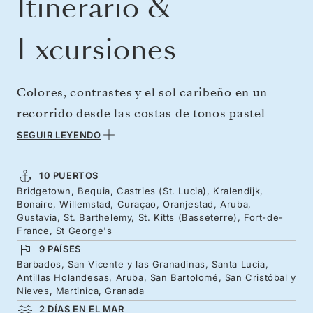
Itinerario &
Excursiones
Colores, contrastes y el sol caribeño en un
recorrido desde las costas de tonos pastel
hasta las cascadas y los bares de playa, donde
SEGUIR LEYENDO
los zapatos siempre son opcionales. Doce días
en el paraíso, navegando desde las Granadinas
10 PUERTOS
Bridgetown, Bequia, Castries (St. Lucia), Kralendijk,
a través de las Antillas Holandesas y las
Bonaire, Willemstad, Curaçao, Oranjestad, Aruba,
Antillas Menores, en un viaje a través de
Gustavia, St. Barthelemy, St. Kitts (Basseterre), Fort-de-
France, St George's
influencias británicas, holandesas, francesas y
9 PAÍSES
criollas. En Martinica y Santa Lucía, las
Barbados, San Vicente y las Granadinas, Santa Lucía,
Antillas Holandesas, Aruba, San Bartolomé, San Cristóbal y
cumbres volcánicas coronan islas exuberantes
Nieves, Martinica, Granada
mientras que, al sur, las aguas cristalinas del
2 DÍAS EN EL MAR