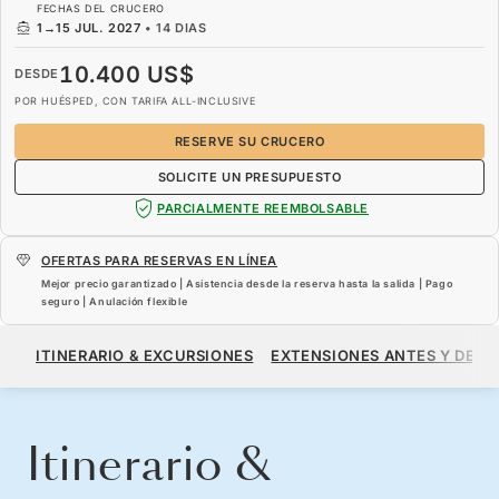
FECHAS DEL CRUCERO
1
→
15 JUL. 2027
•
14 DIAS
10.400 US$
DESDE
POR HUÉSPED, CON TARIFA ALL-INCLUSIVE
RESERVE SU CRUCERO
SOLICITE UN PRESUPUESTO
PARCIALMENTE REEMBOLSABLE
OFERTAS PARA RESERVAS EN LÍNEA
Mejor precio garantizado | Asistencia desde la reserva hasta la salida | Pago
seguro | Anulación flexible
10.400 US$
DESDE
ITINERARIO & EXCURSIONES
EXTENSIONES ANTES Y DESP
POR HUÉSPED, CON TARIFA ALL-INCLUSIVE
RESERVE SU CRUCERO
SOLICITE UN PRESUPUESTO
Itinerario &