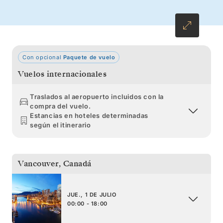
las historias de la fiebre del oro y las figuras
talladas de los tótems de Tlingit revelan la rica
historia de la región.
Con opcional
Paquete de vuelo
Vuelos internacionales
Traslados al aeropuerto incluidos con la
compra del vuelo.
Estancias en hoteles determinadas
según el itinerario
Vancouver
,
Canadá
JUE., 1 DE JULIO
00:00 - 18:00