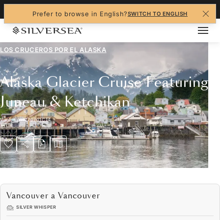
+1-888-978-4070
Prefer to browse in English?
SWITCH TO ENGLISH
LOS CRUCEROS POR EL
ALASKA
Alaska Glacier Cruise Featuring
Juneau & Ketchikan
Viaje
#
WH270701C14
Vancouver a Vancouver
SILVER WHISPER