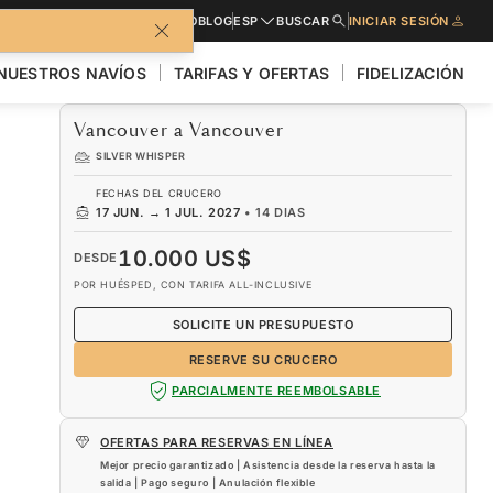
LLETO
SOLICITE PRESUPUESTO
BLOG
ESP
BUSCAR
INICIAR SESIÓN
NUESTROS NAVÍOS
TARIFAS Y OFERTAS
FIDELIZACIÓN
Vancouver a Vancouver
SILVER WHISPER
FECHAS DEL CRUCERO
17 JUN.
→
1 JUL. 2027
•
14 DIAS
10.000 US$
DESDE
POR HUÉSPED, CON TARIFA ALL-INCLUSIVE
SOLICITE UN PRESUPUESTO
RESERVE SU CRUCERO
PARCIALMENTE REEMBOLSABLE
OFERTAS PARA RESERVAS EN LÍNEA
Mejor precio garantizado | Asistencia desde la reserva hasta la
salida | Pago seguro | Anulación flexible