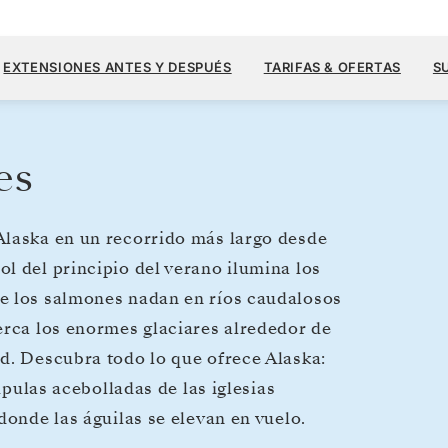
10.000 U
17 JUN.
→
1 JUL. 2027
DESDE
EXTENSIONES ANTES Y DESPUÉS
TARIFAS & OFERTAS
S
14 DIAS
POR HUÉSPED, CON TARIFA ALL-I
es
Alaska en un recorrido más largo desde
l del principio del verano ilumina los
e los salmones nadan en ríos caudalosos
erca los enormes glaciares alrededor de
d. Descubra todo lo que ofrece Alaska:
úpulas acebolladas de las iglesias
donde las águilas se elevan en vuelo.