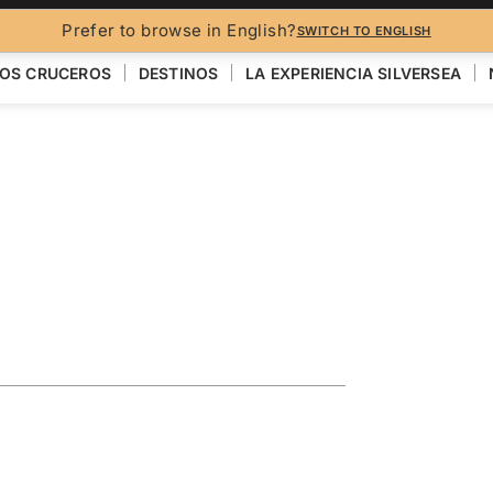
FO
Prefer to browse in English?
SWITCH TO ENGLISH
OS CRUCEROS
DESTINOS
LA EXPERIENCIA SILVERSEA
ise Featuring
n
VER EL MAPA