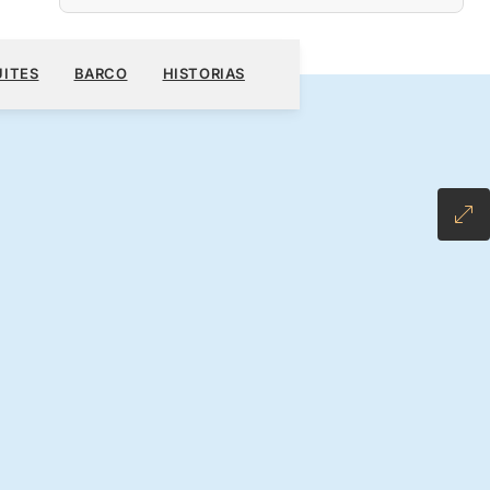
S$
RESERVE SU CRUCERO
SOLICITE UN PRESUPUESTO
UITES
BARCO
HISTORIAS
NCLUSIVE