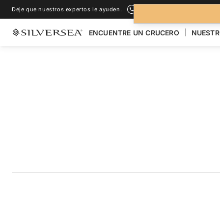
Deje que nuestros expertos le ayuden.
+1-888-978-4070
ENCUENTRE UN CRUCERO
NUESTR
LOS CRUCEROS POR EL
ALASKA
Alaska Glacier Cru
Juneau & Ketchika
Viaje
#
WH270617C14
AÑADIR A LOS FAVORITOS
COMPARTIR
DESCARGAR