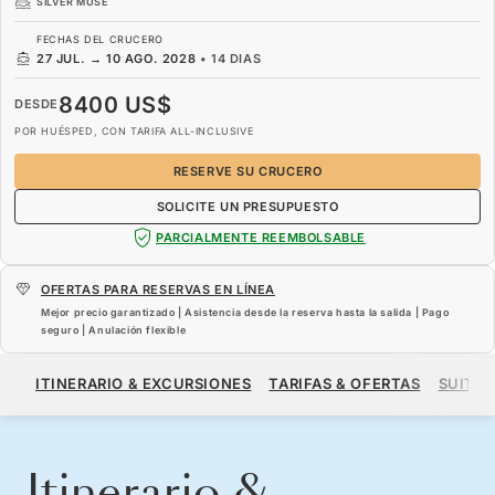
SILVER MUSE
FECHAS DEL CRUCERO
27 JUL.
→
10 AGO. 2028
•
14 DIAS
8400 US$
DESDE
POR HUÉSPED, CON TARIFA ALL-INCLUSIVE
RESERVE SU CRUCERO
SOLICITE UN PRESUPUESTO
PARCIALMENTE REEMBOLSABLE
OFERTAS PARA RESERVAS EN LÍNEA
Mejor precio garantizado | Asistencia desde la reserva hasta la salida | Pago
seguro | Anulación flexible
8400 US$
DESDE
ITINERARIO & EXCURSIONES
TARIFAS & OFERTAS
SUITES
POR HUÉSPED, CON TARIFA ALL-INCLUSIVE
RESERVE SU CRUCERO
SOLICITE UN PRESUPUESTO
Itinerario &