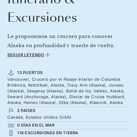
Excursiones
Le proponemos un crucero para conocer
Alaska en profundidad y traerle de vuelta.
Adéntrese en el estrecho fiordo de Tracy Arm
SEGUIR LEYENDO
en busca del glaciar Sawyer durante la primera
semana; después, en el viaje de vuelta, visite el
13 PUERTOS
Vancouver, Crucero por el Pasaje Interior de Columbia
glaciar Hubbard —uno de los más activos de
Británica, Ketchikan, Alaska, Tracy Arm (Alaska), Juneau
Norteamérica— y observe la famosa vida
(Alaska), Skagway (Alaska), Bahía de Icy, Valdez, Alaska,
Seward (Anchorage, Alaska), Glaciar de Cruise Hubbard,
salvaje de la región. Los enriquecedores
Alaska, Haines (Alaska), Sitka (Alaska), Klawock, Alaska
encuentros culturales y nuestro equipo de
2 PAÍSES
Canadá, Estados Unidos (USA)
expertos a bordo aportarán una verdadera
0 DÍAS EN EL MAR
profundidad a su experiencia en Alaska y en el
118 EXCURSIONES EN TIERRA