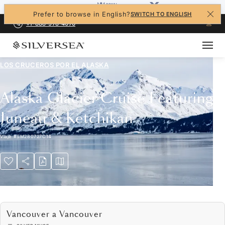
Prefer to browse in English?
SWITCH TO ENGLISH
+1-888-978-4070
LOS CRUCEROS POR EL
ALASKA
Alaska Glacier Cruise Featuring
Juneau & Ketchikan
Viaje
#
SM280727C14
Vancouver a Vancouver