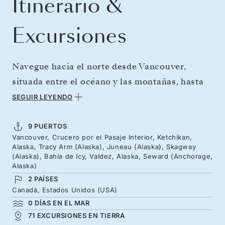
Itinerario &
Excursiones
Navegue hacia el norte desde Vancouver,
situada entre el océano y las montañas, hasta
las espectaculares mareas del estrecho de
SEGUIR LEYENDO
Seymour y continúe a lo largo de costas
cubiertas de pinos hasta los pueblos indígenas
9 PUERTOS
Vancouver, Crucero por el Pasaje Interior, Ketchikan,
de Alaska y sus imponentes tótems.
Alaska, Tracy Arm (Alaska), Juneau (Alaska), Skagway
Espectaculares glaciares y aguas repletas de
(Alaska), Bahía de Icy, Valdez, Alaska, Seward (Anchorage,
Alaska)
ballenas le servirán de guía a través de los
2 PAÍSES
ecos de la fiebre del oro e infinitas vistas
Canadá, Estados Unidos (USA)
costeras. Sea testigo de desprendimientos de
0 DÍAS EN EL MAR
71 EXCURSIONES EN TIERRA
icebergs antes de llegar al imponente estrecho