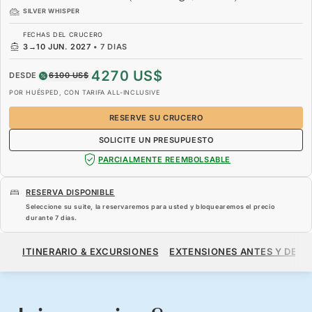
SILVER WHISPER
FECHAS DEL CRUCERO
3
→
10 JUN. 2027
•
7 DIAS
4270 US$
DESDE
6100 US$
POR HUÉSPED, CON TARIFA ALL-INCLUSIVE
RESERVE SU CRUCERO
SOLICITE UN PRESUPUESTO
PARCIALMENTE REEMBOLSABLE
RESERVA DISPONIBLE
Seleccione su suite, la reservaremos para usted y bloquearemos el precio
durante
7 dias
.
4270 US$
6100 US$
DESDE
ITINERARIO & EXCURSIONES
EXTENSIONES ANTES Y DESP
POR HUÉSPED, CON TARIFA ALL-INCLUSIVE
RESERVE SU CRUCERO
SOLICITE UN PRESUPUESTO