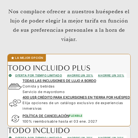
Nos complace ofrecer a nuestros huéspedes el
lujo de poder elegir la mejor tarifa en función
de sus preferencias personales a la hora de
viajar.
LA MEJOR OPCIÓN
TODO INCLUIDO PLUS
OFERTA POR TIEMPO LIMITADO
AHORRE UN 20%
AHORRE UN 30%
TODAS LAS INCLUSIONES DE LUJO A BORDO
Comida y bebidas
Servicio de mayordomo
400 US$ CRÉDITO PARA EXCURSIONES EN TIERRA POR HUÉSPED
Elija opciones de un catálogo exclusivo de experiencias
inmersivas
POLÍTICA DE CANCELACIÓN
FLEXIBLE
100% reembolsable hasta el 03 ene. 2027
TODO INCLUIDO
OFERTA POR TIEMPO LIMITADO
AHORRE UN 20%
AHORRE UN 30%