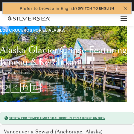
+1-888-978-4070
Prefer to browse in English?
SWITCH TO ENGLISH
LOS CRUCEROS POR EL
ALASKA
Alaska Glacier Cruise Featuring
Juneau & Ketchikan
Viaje
#
WH270603007
OFERTA POR TIEMPO LIMITADO
AHORRE UN 20%
AHORRE UN 30%
Vancouver a Seward (Anchorage, Alaska)