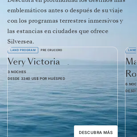
emblemáticos antes o después de su viaje
con los programas terrestres inmersivos y
las estancias en ciudades que ofrece
Silversea.
LAND PROGRAM
PRE CRUCERO
LAND
Very Victoria
Ma
Ro
3 NOCHES
DESDE
3340 US$
POR HUÉSPED
6 NO
DESD
DESCUBRA MÁS