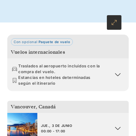
de Prince William, donde las lenguas de los
glaciares se funden con aguas tranquilas.
Con opcional
Paquete de vuelo
Vuelos internacionales
Traslados al aeropuerto incluidos con la
compra del vuelo.
Estancias en hoteles determinadas
según el itinerario
Vancouver
,
Canadá
JUE., 3 DE JUNIO
00:00 - 17:00