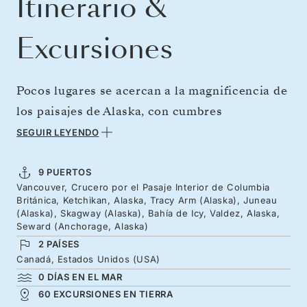
Itinerario &
Excursiones
Pocos lugares se acercan a la magnificencia de
los paisajes de Alaska, con cumbres
imponentes, glaciares resquebrajándose y
SEGUIR LEYENDO
fiordos que rezuman tranquilidad. Desde
Vancouver, nos introduciremos en la
9 PUERTOS
Vancouver, Crucero por el Pasaje Interior de Columbia
naturaleza salvaje a través de las estrechas
Británica, Ketchikan, Alaska, Tracy Arm (Alaska), Juneau
aguas del fiordo Tracy Arm y la bahía Icy Bay,
(Alaska), Skagway (Alaska), Bahía de Icy, Valdez, Alaska,
Seward (Anchorage, Alaska)
llena de glaciares. Ya sea en balsa o kayak o en
2 PAÍSES
tren, descubrirá la inmensidad de este estado
Canadá, Estados Unidos (USA)
cuando se adentre en el golfo de Alaska hacia
0 DÍAS EN EL MAR
60 EXCURSIONES EN TIERRA
Valdez y Seward.