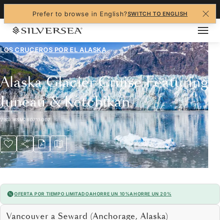
+1-888-978-4070
Prefer to browse in English?
SWITCH TO ENGLISH
LOS CRUCEROS POR EL
ALASKA
Alaska Glacier Cruise Featuring
Juneau & Ketchikan
Viaje
#
SM280713007
OFERTA POR TIEMPO LIMITADO
AHORRE UN 10%
AHORRE UN 20%
Vancouver a Seward (Anchorage, Alaska)