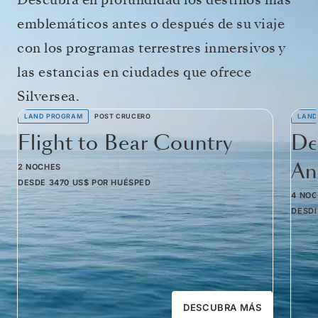
emblemáticos antes o después de su viaje
con los programas terrestres inmersivos y
las estancias en ciudades que ofrece
Silversea.
LAND PROGRAM
POST CRUCERO
LAND
Flight to Bear Country
De
Am
2 NOCHES
DESDE
3470 US$
POR HUÉSPED
4 NO
DESD
DESCUBRA MÁS