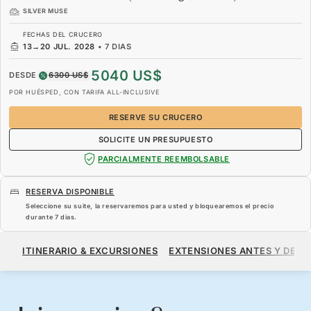
SILVER MUSE
FECHAS DEL CRUCERO
13
→
20 JUL. 2028
•
7 DIAS
5040 US$
DESDE
6300 US$
POR HUÉSPED, CON TARIFA ALL-INCLUSIVE
RESERVE SU CRUCERO
SOLICITE UN PRESUPUESTO
PARCIALMENTE REEMBOLSABLE
RESERVA DISPONIBLE
Seleccione su suite, la reservaremos para usted y bloquearemos el precio
durante
7 dias
.
5040 US$
6300 US$
DESDE
ITINERARIO & EXCURSIONES
EXTENSIONES ANTES Y DESP
POR HUÉSPED, CON TARIFA ALL-INCLUSIVE
RESERVE SU CRUCERO
SOLICITE UN PRESUPUESTO