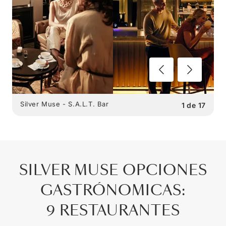
Silver Muse - S.A.L.T. Bar
1
de
17
SILVER MUSE
OPCIONES
GASTRÓNOMICAS
:
9 RESTAURANTES