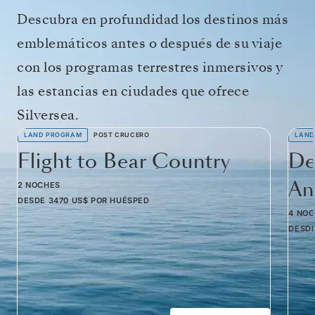
Descubra en profundidad los destinos más
emblemáticos antes o después de su viaje
con los programas terrestres inmersivos y
las estancias en ciudades que ofrece
Silversea.
LAND PROGRAM
POST CRUCERO
LAND
Flight to Bear Country
De
Am
2 NOCHES
DESDE
3470 US$
POR HUÉSPED
4 NO
DESD