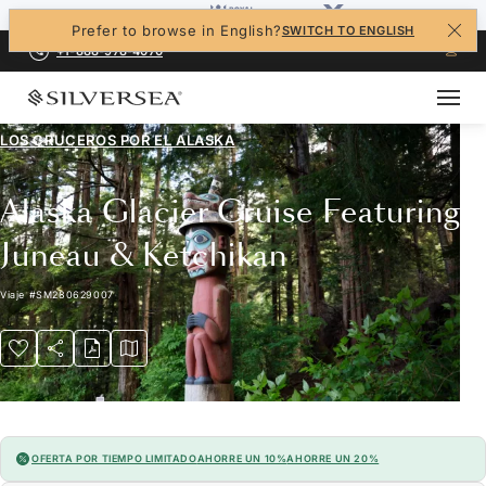
Prefer to browse in English?
SWITCH TO ENGLISH
+1-888-978-4070
LOS CRUCEROS POR EL
ALASKA
Alaska Glacier Cruise Featuring
Juneau & Ketchikan
Viaje
#
SM280629007
OFERTA POR TIEMPO LIMITADO
AHORRE UN 10%
AHORRE UN 20%