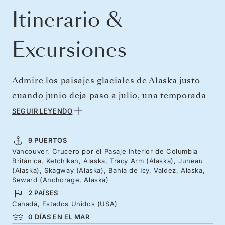
Itinerario &
Excursiones
Admire los paisajes glaciales de Alaska justo
cuando junio deja paso a julio, una temporada
perfecta para explorar en la que las horas de
SEGUIR LEYENDO
luz parecen inagotables. Visite pueblos con
una rica tradición de talla de postes totémicos
9 PUERTOS
Vancouver, Crucero por el Pasaje Interior de Columbia
y de pesca de salmón, déjese maravillar por el
Británica, Ketchikan, Alaska, Tracy Arm (Alaska), Juneau
glaciar de Sawyer y adéntrese en Icy Bay, una
(Alaska), Skagway (Alaska), Bahía de Icy, Valdez, Alaska,
Seward (Anchorage, Alaska)
bahía rodeada de imponentes glaciares en
2 PAÍSES
retroceso. Disfrute de una semana entre los
Canadá, Estados Unidos (USA)
picos montañosos, los estrechos fiordos y la
0 DÍAS EN EL MAR