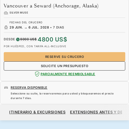
Vancouver a Seward (Anchorage, Alaska)
SILVER MUSE
FECHAS DEL CRUCERO
29 JUN.
→
6 JUL. 2028
•
7 DIAS
4800 US$
DESDE
6000 US$
POR HUÉSPED, CON TARIFA ALL-INCLUSIVE
RESERVE SU CRUCERO
SOLICITE UN PRESUPUESTO
PARCIALMENTE REEMBOLSABLE
RESERVA DISPONIBLE
Seleccione su suite, la reservaremos para usted y bloquearemos el precio
durante
7 dias
.
4800 US$
6000 US$
DESDE
ITINERARIO & EXCURSIONES
EXTENSIONES ANTES Y DESP
POR HUÉSPED, CON TARIFA ALL-INCLUSIVE
RESERVE SU CRUCERO
SOLICITE UN PRESUPUESTO