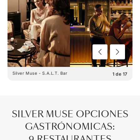
Silver Muse - S.A.L.T. Bar
1
de
17
SILVER MUSE
OPCIONES
GASTRÓNOMICAS
:
9 RESTAURANTES