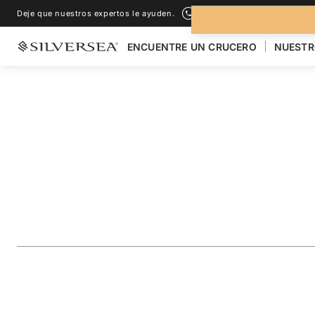
Deje que nuestros expertos le ayuden.
+1-888-978-4070
ENCUENTRE UN CRUCERO
NUESTR
LOS CRUCEROS POR EL
ALASKA
Alaska Glacier Cru
Juneau & Ketchika
Viaje
#
MO270805007
AÑADIR A LOS FAVORITOS
COMPARTIR
DESCARGAR