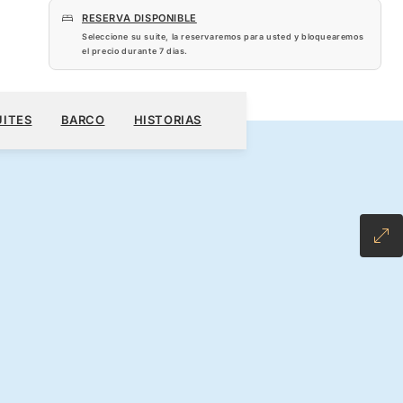
RESERVA DISPONIBLE
Seleccione su suite, la reservaremos para usted y bloquearemos
el precio durante
7 dias
.
 US$
RESERVE SU CRUCERO
SOLICITE UN PRESUPUESTO
UITES
BARCO
HISTORIAS
CLUSIVE