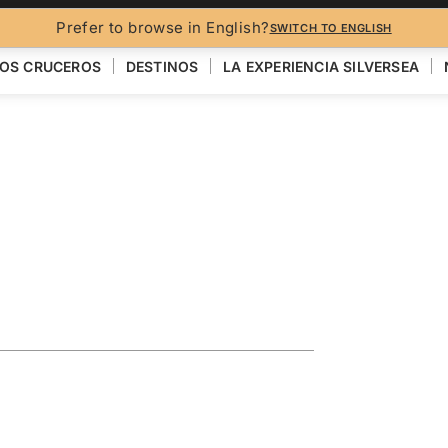
FO
Prefer to browse in English?
SWITCH TO ENGLISH
OS CRUCEROS
DESTINOS
LA EXPERIENCIA SILVERSEA
ise Featuring
n
VER EL MAPA