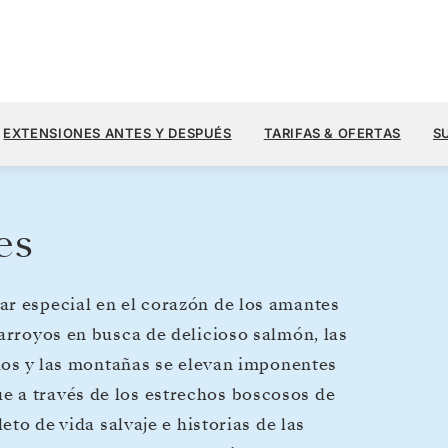
4698
7830 US$
5
→
12 AGO. 2027
DESDE
EXTENSIONES ANTES Y DESPUÉS
TARIFAS & OFERTAS
S
7 DIAS
POR HUÉSPED, CON TARIFA ALL-IN
es
ar especial en el corazón de los amantes
 arroyos en busca de delicioso salmón, las
rdos y las montañas se elevan imponentes
 a través de los estrechos boscosos de
eto de vida salvaje e historias de las