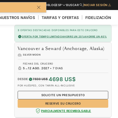
LLETO
SOLICITE PRESUPUESTO
BLOG
ESP
BUSCAR
INICIAR SESIÓN
NUESTROS NAVÍOS
TARIFAS Y OFERTAS
FIDELIZACIÓN
3
OFERTAS DESTACADAS DISPONIBLES PARA ESTE CRUCERO
OFERTA POR TIEMPO LIMITADO
AHORRE UN 20%
AHORRE UN 40%
Vancouver a Seward (Anchorage, Alaska)
SILVER MOON
FECHAS DEL CRUCERO
5
→
12 AGO. 2027
•
7 DIAS
4698 US$
DESDE
7830 US$
POR HUÉSPED, CON TARIFA ALL-INCLUSIVE
SOLICITE UN PRESUPUESTO
RESERVE SU CRUCERO
PARCIALMENTE REEMBOLSABLE