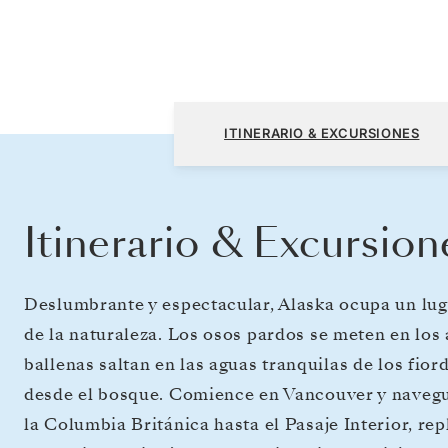
Vancouver a Seward (Anchorage, Alaska)
ITINERARIO & EXCURSIONES
Itinerario & Excursion
Deslumbrante y espectacular, Alaska ocupa un lug
de la naturaleza. Los osos pardos se meten en los
ballenas saltan en las aguas tranquilas de los fio
desde el bosque. Comience en Vancouver y navegue
la Columbia Británica hasta el Pasaje Interior, repl