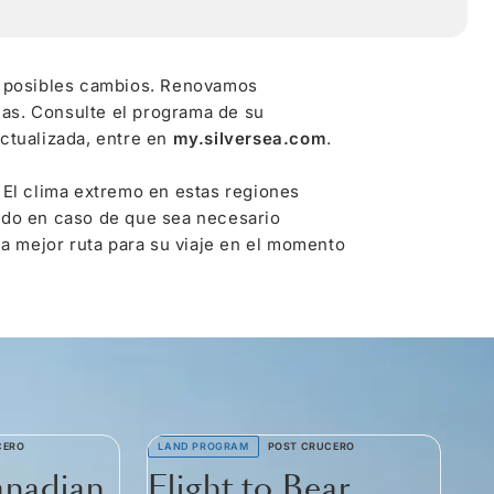
 a posibles cambios. Renovamos
as. Consulte el programa de su
ctualizada, entre en
my.silversea.com
.
 El clima extremo en estas regiones
rado en caso de que sea necesario
la mejor ruta para su viaje en el momento
CERO
LAND PROGRAM
POST CRUCERO
LA
anadian
Flight to Bear
D