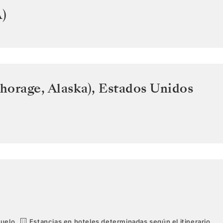
)
horage, Alaska)
,
Estados Unidos
vuelo.
Estancias en hoteles determinadas según el itinerario