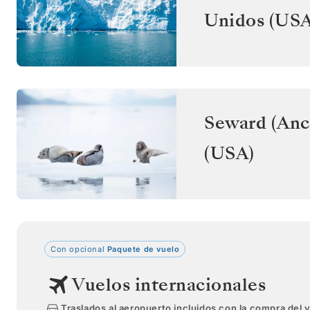
Unidos (USA
Seward (Anc
(USA)
Con opcional
Paquete de vuelo
Vuelos internacionales
Traslados al aeropuerto incluidos con la compra del 