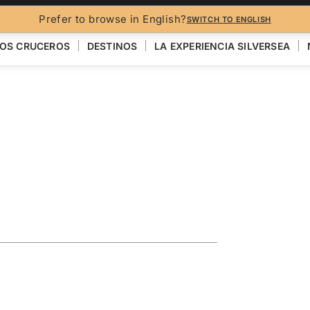
FO
Prefer to browse in English?
SWITCH TO ENGLISH
OS CRUCEROS
DESTINOS
LA EXPERIENCIA SILVERSEA
ise Featuring
n
VER EL MAPA