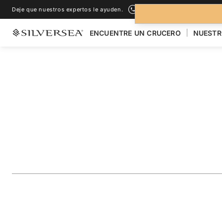
Deje que nuestros expertos le ayuden.
+1-888-978-4070
ENCUENTRE UN CRUCERO
NUESTR
LOS CRUCEROS POR EL
ALASKA
Alaska Glacier Cru
Juneau & Ketchika
Viaje
#
MO270722007
AÑADIR A LOS FAVORITOS
COMPARTIR
DESCARGAR