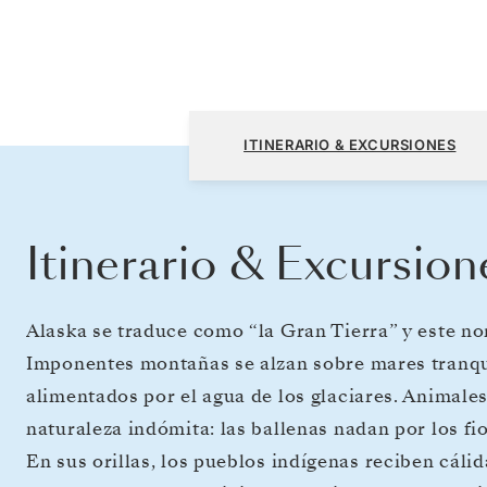
Vancouver a Seward (Anchorage, Alaska)
ITINERARIO & EXCURSIONES
Itinerario & Excursion
Alaska se traduce como “la Gran Tierra” y este n
Imponentes montañas se alzan sobre mares tranqui
alimentados por el agua de los glaciares. Animale
naturaleza indómita: las ballenas nadan por los fi
En sus orillas, los pueblos indígenas reciben cáli