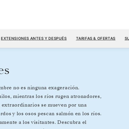
5173
7390 US$
22
→
29 JUL. 2027
DESDE
EXTENSIONES ANTES Y DESPUÉS
TARIFAS & OFERTAS
S
7 DIAS
POR HUÉSPED, CON TARIFA ALL-IN
es
ombre no es ninguna exageración.
los, mientras los ríos rugen atronadores,
s extraordinarios se mueven por una
ordos y los osos pescan salmón en los ríos.
damente a los visitantes. Descubra el