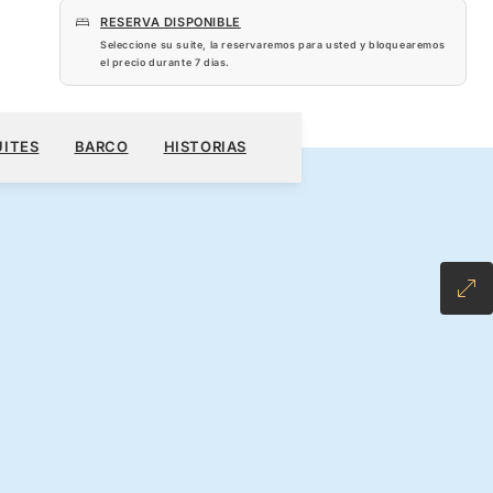
RESERVA DISPONIBLE
Seleccione su suite, la reservaremos para usted y bloquearemos
el precio durante
7 dias
.
 US$
RESERVE SU CRUCERO
SOLICITE UN PRESUPUESTO
UITES
BARCO
HISTORIAS
CLUSIVE