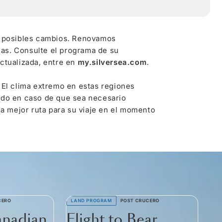
 a posibles cambios. Renovamos
as. Consulte el programa de su
ctualizada, entre en
my.silversea.com
.
 El clima extremo en estas regiones
rado en caso de que sea necesario
la mejor ruta para su viaje en el momento
CERO
LAND PROGRAM
POST CRUCERO
LA
anadian
Flight to Bear
D