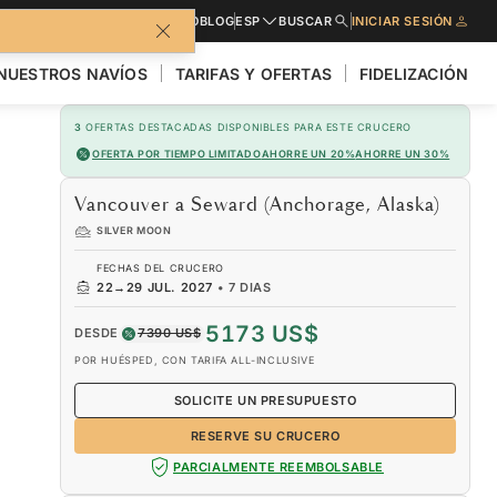
LLETO
SOLICITE PRESUPUESTO
BLOG
ESP
BUSCAR
INICIAR SESIÓN
NUESTROS NAVÍOS
TARIFAS Y OFERTAS
FIDELIZACIÓN
3
OFERTAS DESTACADAS DISPONIBLES PARA ESTE CRUCERO
OFERTA POR TIEMPO LIMITADO
AHORRE UN 20%
AHORRE UN 30%
Vancouver a Seward (Anchorage, Alaska)
SILVER MOON
FECHAS DEL CRUCERO
22
→
29 JUL. 2027
•
7 DIAS
5173 US$
DESDE
7390 US$
POR HUÉSPED, CON TARIFA ALL-INCLUSIVE
SOLICITE UN PRESUPUESTO
RESERVE SU CRUCERO
PARCIALMENTE REEMBOLSABLE