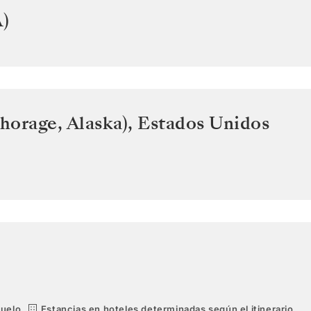
)
horage, Alaska)
,
Estados Unidos
vuelo.
Estancias en hoteles determinadas según el itinerario