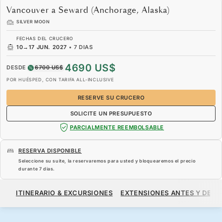
Vancouver a Seward (Anchorage, Alaska)
SILVER MOON
FECHAS DEL CRUCERO
10
→
17 JUN. 2027
•
7 DIAS
4690 US$
DESDE
6700 US$
POR HUÉSPED, CON TARIFA ALL-INCLUSIVE
RESERVE SU CRUCERO
SOLICITE UN PRESUPUESTO
PARCIALMENTE REEMBOLSABLE
RESERVA DISPONIBLE
Seleccione su suite, la reservaremos para usted y bloquearemos el precio
durante
7 dias
.
4690 US$
6700 US$
DESDE
ITINERARIO & EXCURSIONES
EXTENSIONES ANTES Y DESP
POR HUÉSPED, CON TARIFA ALL-INCLUSIVE
RESERVE SU CRUCERO
SOLICITE UN PRESUPUESTO