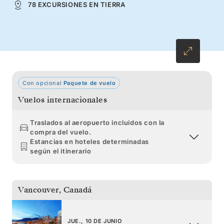
78 EXCURSIONES EN TIERRA
hielo contra el mar. Aviste ballenas jorobadas y
los grupos de orcas que cazan en estas ricas
aguas.
Con opcional
Paquete de vuelo
Vuelos internacionales
Traslados al aeropuerto incluidos con la
compra del vuelo.
Estancias en hoteles determinadas
según el itinerario
Vancouver
,
Canadá
JUE., 10 DE JUNIO