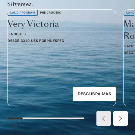
Silversea.
LAND PROGRAM
PRE CRUCERO
LAND
Very Victoria
Ma
Ro
3 NOCHES
DESDE
3340 US$
POR HUÉSPED
6 NO
DESD
DESCUBRA MÁS
1
DE
5