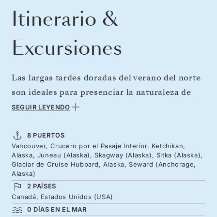
Itinerario &
Excursiones
Las largas tardes doradas del verano del norte
son ideales para presenciar la naturaleza de
Alaska en su máxima expresión. El viaje hacia
SEGUIR LEYENDO
el norte a través del Pasaje Interior le
descubrirá los bosques color esmeralda de la
8 PUERTOS
Vancouver, Crucero por el Pasaje Interior, Ketchikan,
Columbia Británica, para luego continuar
Alaska, Juneau (Alaska), Skagway (Alaska), Sitka (Alaska),
hacia los espectaculares fiordos de Alaska y la
Glaciar de Cruise Hubbard, Alaska, Seward (Anchorage,
Alaska)
naturaleza virgen de sus costas. Desde el Silver
2 PAÍSES
Moon, podrá observar cómo se desgarra el
Canadá, Estados Unidos (USA)
glaciar Hubbard, estrellando sus bloques de
0 DÍAS EN EL MAR