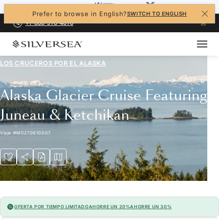
Prefer to browse in English?
SWITCH TO ENGLISH
+1-888-978-4070
LOS CRUCEROS POR EL
ALASKA
Alaska Glacier Cruise Featuring
Juneau & Ketchikan
Viaje
#
MO270610007
OFERTA POR TIEMPO LIMITADO
AHORRE UN 20%
AHORRE UN 30%