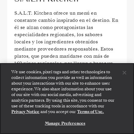
S.A.L.T. Kitchen ofrece un menú en
constante cambio inspirado en el destino. En
él se alzan como protagonistas las
especialidades regionales, los sabores
locales y los ingredientes obtenidos
mediante proveedores responsables. Estos
platos, que pueden maridarse con más de
160 vinos regionales, nos llevan a hacer un
viaje culinario inmersivo en alta mar.
We use cookies, pixel tags and other technologies to
collect information you provide as well as information
about your interactions with our site to enhance user
experience. We also share information about your use
of our site with our social media, advertising and
analytics partners. By using this site, you consent to our
use of these tracking tools in accordance with our
Privacy Notice
and you accept our
Terms of Use.
Manage Preferences