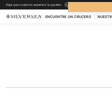
Deje que nuestros expertos le ayuden.
+1-888-978-4070
ENCUENTRE UN CRUCERO
NUESTR
LOS CRUCEROS POR EL
ALASKA
Alaska Featuring 
Hubbard Glacier
Viaje
#
WH270902007
AÑADIR A LOS FAVORITOS
COMPARTIR
DESCARGAR