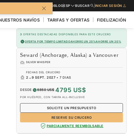
LLETO
SOLICITE PRESUPUESTO
BLOG
ESP
BUSCAR
INICIAR SESIÓN
NUESTROS NAVÍOS
TARIFAS Y OFERTAS
FIDELIZACIÓN
3
OFERTAS DESTACADAS DISPONIBLES PARA ESTE CRUCERO
OFERTA POR TIEMPO LIMITADO
AHORRE UN 20%
AHORRE UN 30%
Seward (Anchorage, Alaska) a Vancouver
SILVER WHISPER
FECHAS DEL CRUCERO
2
→
9 SEPT. 2027
•
7 DIAS
4795 US$
DESDE
6850 US$
POR HUÉSPED, CON TARIFA ALL-INCLUSIVE
SOLICITE UN PRESUPUESTO
RESERVE SU CRUCERO
PARCIALMENTE REEMBOLSABLE