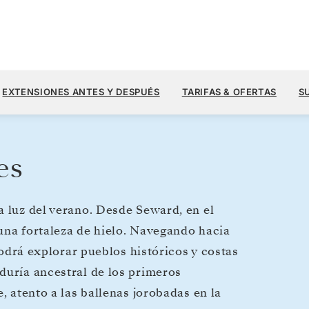
4795
6850 US$
2
→
9 SEPT. 2027
DESDE
EXTENSIONES ANTES Y DESPUÉS
TARIFAS & OFERTAS
S
7 DIAS
POR HUÉSPED, CON TARIFA ALL-IN
es
a luz del verano. Desde Seward, en el
a una fortaleza de hielo. Navegando hacia
 podrá explorar pueblos históricos y costas
duría ancestral de los primeros
, atento a las ballenas jorobadas en la