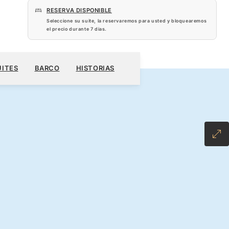
RESERVA DISPONIBLE
Seleccione su suite, la reservaremos para usted y bloquearemos
el precio durante
7 dias
.
 US$
RESERVE SU CRUCERO
SOLICITE UN PRESUPUESTO
UITES
BARCO
HISTORIAS
CLUSIVE