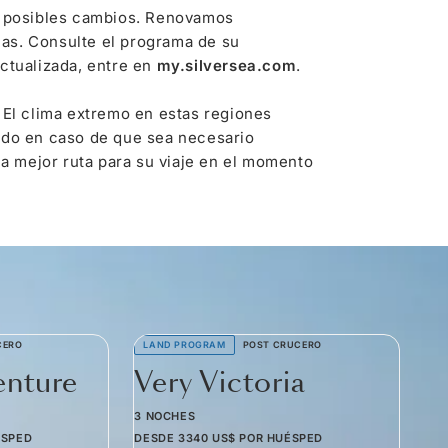
 a posibles cambios. Renovamos
as. Consulte el programa de su
ctualizada, entre en
my.silversea.com
.
 El clima extremo en estas regiones
rado en caso de que sea necesario
la mejor ruta para su viaje en el momento
CERO
LAND PROGRAM
POST CRUCERO
LA
enture
Very Victoria
M
R
3 NOCHES
ÉSPED
DESDE
3340 US$
POR HUÉSPED