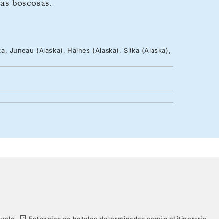
tas boscosas.
, Juneau (Alaska), Haines (Alaska), Sitka (Alaska),
vuelo.
Estancias en hoteles determinadas según el itinerario