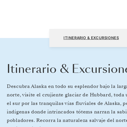
Seward (Anchorage, Alaska) a Vancouver
ITINERARIO & EXCURSIONES
Itinerario & Excursion
Descubra Alaska en todo su esplendor bajo la larg
norte, visite el crujiente glaciar de Hubbard, tod
el sur por las tranquilas vías fluviales de Alaska,
indígenas donde intrincados tótems narran la sabi
pobladores. Recorra la naturaleza salvaje del norte