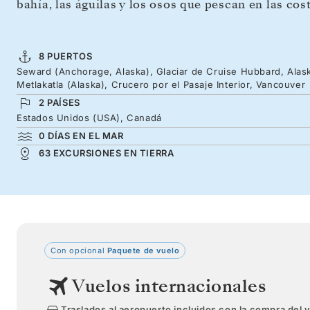
bahía, las águilas y los osos que pescan en las cos
8 PUERTOS
Seward (Anchorage, Alaska), Glaciar de Cruise Hubbard, Alaska
Metlakatla (Alaska), Crucero por el Pasaje Interior, Vancouver
2 PAÍSES
Estados Unidos (USA), Canadá
0 DÍAS EN EL MAR
63 EXCURSIONES EN TIERRA
Con opcional
Paquete de vuelo
Vuelos internacionales
Traslados al aeropuerto incluidos con la compra del 