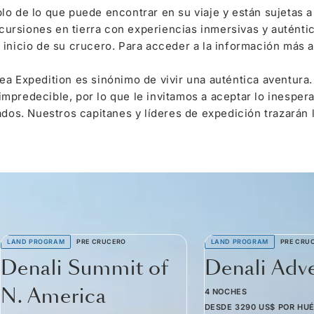
lo de lo que puede encontrar en su viaje y están sujetas
rsiones en tierra con experiencias inmersivas y auténtic
inicio de su crucero. Para acceder a la información más a
a Expedition es sinónimo de vivir una auténtica aventura.
mpredecible, por lo que le invitamos a aceptar lo inespe
ados. Nuestros capitanes y líderes de expedición trazarán 
LAND PROGRAM
PRE CRUCERO
LAND PROGRAM
PRE CRU
Denali Summit of
Denali Adv
N. America
4 NOCHES
DESDE
3290 US$
POR HU