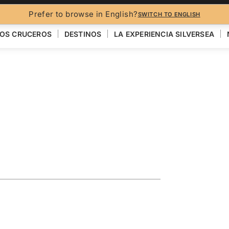
FO
Prefer to browse in English?
SWITCH TO ENGLISH
OS CRUCEROS
DESTINOS
LA EXPERIENCIA SILVERSEA
Juneau &
VER EL MAPA