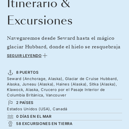
Itinerario &
Excursiones
Navegaremos desde Seward hasta el mágico
glaciar Hubbard, donde el hielo se resquebraja
y rompe el silencio para adentrarse en la bahía.
SEGUIR LEYENDO
Proseguiremos hacia Juneau, cerca del glaciar
Mendenhall, y caminaremos hasta las cascadas
8 PUERTOS
Seward (Anchorage, Alaska), Glaciar de Cruise Hubbard,
antes de montar en kayak en aguas llenas de
Alaska, Juneau (Alaska), Haines (Alaska), Sitka (Alaska),
ballenas. Viajaremos al sur a través del Pasaje
Klawock, Alaska, Crucero por el Pasaje Interior de
Columbia Británica, Vancouver
Interior cuando agosto dé paso a septiembre,
2 PAÍSES
momento en que los colores del otoño
Estados Unidos (USA), Canadá
emergen y la vida salvaje se prepara para
0 DÍAS EN EL MAR
58 EXCURSIONES EN TIERRA
recibir el invierno.