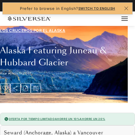
+1-888-978-4070
Prefer to browse in English?
SWITCH TO ENGLISH
LOS CRUCEROS POR EL
ALASKA
Alaska Featuring Juneau &
Hubbard Glacier
Viaje
#
SM280831007
OFERTA POR TIEMPO LIMITADO
AHORRE UN 10%
AHORRE UN 20%
Seward (Anchorage, Alaska) a Vancouver