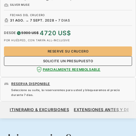
SILVER MUSE
FECHAS DEL CRUCERO
31 AGO.
→
7 SEPT. 2028
•
7 DIAS
4720 US$
DESDE
5900 US$
POR HUÉSPED, CON TARIFA ALL-INCLUSIVE
RESERVE SU CRUCERO
SOLICITE UN PRESUPUESTO
PARCIALMENTE REEMBOLSABLE
RESERVA DISPONIBLE
Seleccione su suite, la reservaremos para usted y bloquearemos el precio
durante
7 dias
.
4720 US$
5900 US$
DESDE
ITINERARIO & EXCURSIONES
EXTENSIONES ANTES Y DESP
POR HUÉSPED, CON TARIFA ALL-INCLUSIVE
RESERVE SU CRUCERO
SOLICITE UN PRESUPUESTO