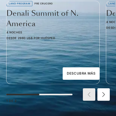
LAND PROGRAM
PRE CRUCERO
LAND
Denali Summit of N.
De
America
4 NO
DESD
4 NOCHES
DESDE
2980 US$
POR HUÉSPED
DESCUBRA MÁS
1
DE
2