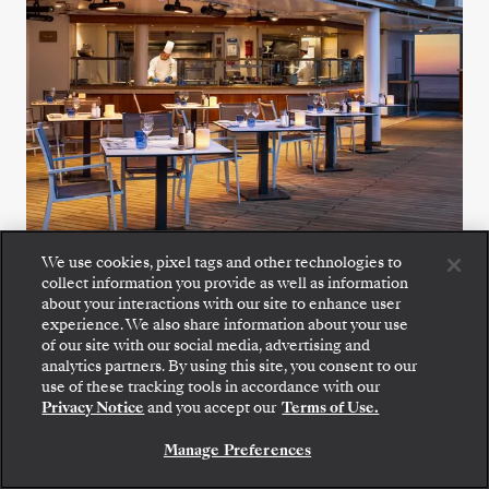
We use cookies, pixel tags and other technologies to
The Grill
collect information you provide as well as information
about your interactions with our site to enhance user
experience. We also share information about your use
Deguste refrescantes ensaladas, marisco a la
of our site with our social media, advertising and
analytics partners. By using this site, you consent to our
parrilla y carnes al punto en The Grill, un
use of these tracking tools in accordance with our
favorito de todos al aire libre.
Privacy Notice
and you accept our
Terms of Use.
Manage Preferences
VER TODAS LAS OPCIONES DE RESTAURACIÓN