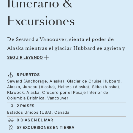
Itinerario &
Excursiones
De Seward a Vancouver, sienta el poder de
Alaska mientras el glaciar Hubbard se agrieta y
se desprende en la bahía Disenchantment.
SEGUIR LEYENDO
Visite el remoto Klawock, un pueblo tlingit con
uno de los mejores conjuntos de postes
8 PUERTOS
Seward (Anchorage, Alaska), Glaciar de Cruise Hubbard,
totémicos del estado. Las águilas calvas
Alaska, Juneau (Alaska), Haines (Alaska), Sitka (Alaska),
planean sobre los picos de Haines y Chilkat,
Klawock, Alaska, Crucero por el Pasaje Interior de
Columbia Británica, Vancouver
mientras Sitka conserva su legado ruso.
2 PAÍSES
Continuaremos hacia el sur a través de la
Estados Unidos (USA), Canadá
espectacular Columbia Británica hasta
0 DÍAS EN EL MAR
57 EXCURSIONES EN TIERRA
Vancouver.