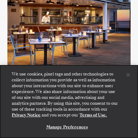
We use cookies, pixel tags and other technologies to
The Grill
collect information you provide as well as information
about your interactions with our site to enhance user
experience. We also share information about your use
Deguste refrescantes ensaladas, marisco a la
of our site with our social media, advertising and
analytics partners. By using this site, you consent to our
parrilla y carnes al punto en The Grill, un
use of these tracking tools in accordance with our
favorito de todos al aire libre.
Privacy Notice
and you accept our
Terms of Use.
Manage Preferences
VER TODAS LAS OPCIONES DE RESTAURACIÓN