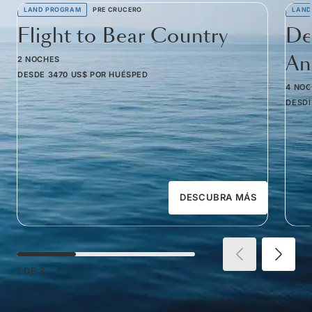
LAND PROGRAM
PRE CRUCERO
LAND
Flight to Bear Country
De
Am
2 NOCHES
DESDE
3470 US$
POR HUÉSPED
4 NO
DESD
DESCUBRA MÁS
1
DE
3