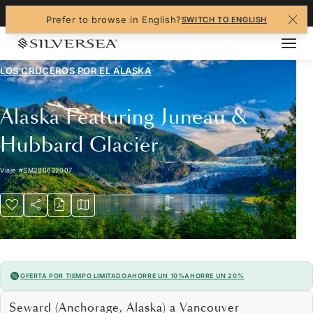
+1-888-978-4070
Prefer to browse in English?
SWITCH TO ENGLISH
LOS CRUCEROS POR EL
ALASKA
Alaska Featuring Juneau &
Hubbard Glacier
Viaje
#
SM280622007
OFERTA POR TIEMPO LIMITADO
AHORRE UN 10%
AHORRE UN 20%
Seward (Anchorage, Alaska) a Vancouver