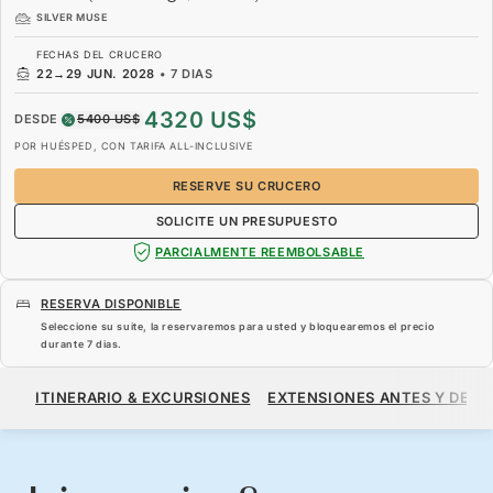
SILVER MUSE
FECHAS DEL CRUCERO
22
→
29 JUN. 2028
•
7 DIAS
4320 US$
DESDE
5400 US$
POR HUÉSPED, CON TARIFA ALL-INCLUSIVE
RESERVE SU CRUCERO
SOLICITE UN PRESUPUESTO
PARCIALMENTE REEMBOLSABLE
RESERVA DISPONIBLE
Seleccione su suite, la reservaremos para usted y bloquearemos el precio
durante
7 dias
.
4320 US$
5400 US$
DESDE
ITINERARIO & EXCURSIONES
EXTENSIONES ANTES Y DESP
POR HUÉSPED, CON TARIFA ALL-INCLUSIVE
RESERVE SU CRUCERO
SOLICITE UN PRESUPUESTO