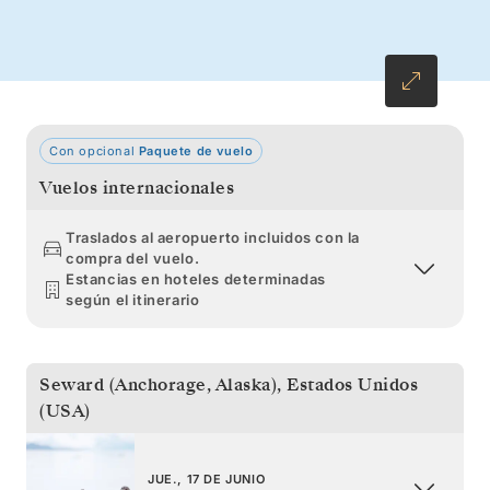
hacia el sur pasando por Pine Island. Navegue
por los sinuosos Seymour Narrows que
conducen a Vancouver.
Con opcional
Paquete de vuelo
Vuelos internacionales
Traslados al aeropuerto incluidos con la
compra del vuelo.
Estancias en hoteles determinadas
según el itinerario
Seward (Anchorage, Alaska)
,
Estados Unidos
(USA)
JUE., 17 DE JUNIO