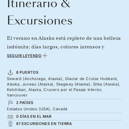
Itinerario &
Excursiones
El verano en Alaska está repleto de una belleza
indómita: días largos, colores intensos y
abundante vida salvaje. Poco después de partir
SEGUIR LEYENDO
le recibirá el glaciar Hubbard, una pared de
hielo azul de once kilómetros de ancho, y
8 PUERTOS
Seward (Anchorage, Alaska), Glaciar de Cruise Hubbard,
podrá presenciar cómo el sol derrite grandes
Alaska, Juneau (Alaska), Skagway (Alaska), Sitka (Alaska),
trozos helados que caen en picado hacia el
Ketchikan, Alaska, Crucero por el Pasaje Interior,
Vancouver
agua. Explore fiordos y costas vírgenes donde
2 PAÍSES
conviven ballenas, leones marinos, marsopas,
Estados Unidos (USA), Canadá
focas y águilas calvas. Reviva la emoción de la
0 DÍAS EN EL MAR
81 EXCURSIONES EN TIERRA
Fiebre del Oro en Skagway antes de navegar