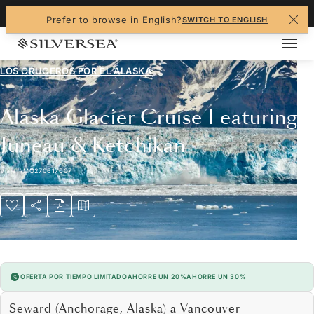
+1-888-978-4070
Prefer to browse in English?
SWITCH TO ENGLISH
LOS CRUCEROS POR EL
ALASKA
Alaska Glacier Cruise Featuring
Juneau & Ketchikan
Viaje
#
MO270617007
OFERTA POR TIEMPO LIMITADO
AHORRE UN 20%
AHORRE UN 30%
Seward (Anchorage, Alaska) a Vancouver