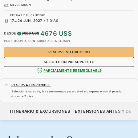
SILVER MOON
FECHAS DEL CRUCERO
17
→
24 JUN. 2027
•
7 DIAS
4676 US$
DESDE
6680 US$
POR HUÉSPED, CON TARIFA ALL-INCLUSIVE
RESERVE SU CRUCERO
SOLICITE UN PRESUPUESTO
PARCIALMENTE REEMBOLSABLE
RESERVA DISPONIBLE
Seleccione su suite, la reservaremos para usted y bloquearemos el precio
durante
7 dias
.
4676 US$
6680 US$
DESDE
ITINERARIO & EXCURSIONES
EXTENSIONES ANTES Y DESP
POR HUÉSPED, CON TARIFA ALL-INCLUSIVE
RESERVE SU CRUCERO
SOLICITE UN PRESUPUESTO