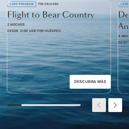
LAND PROGRAM
PRE CRUCERO
LAND
Flight to Bear Country
De
Am
2 NOCHES
DESDE
3100 US$
POR HUÉSPED
4 NO
DESD
DESCUBRA MÁS
1
DE
5