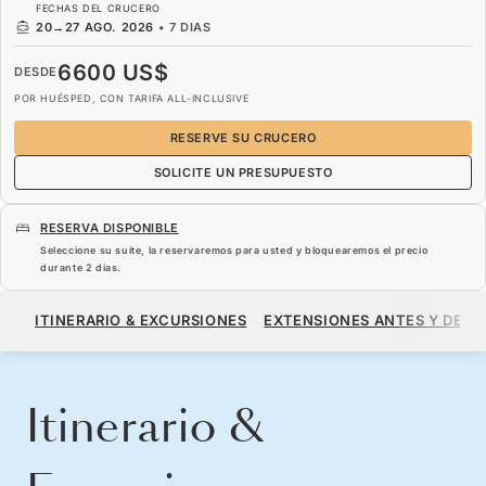
FECHAS DEL CRUCERO
20
→
27 AGO. 2026
•
7 DIAS
6600 US$
DESDE
POR HUÉSPED, CON TARIFA ALL-INCLUSIVE
RESERVE SU CRUCERO
SOLICITE UN PRESUPUESTO
RESERVA DISPONIBLE
Seleccione su suite, la reservaremos para usted y bloquearemos el precio
durante
2 dias
.
6600 US$
DESDE
ITINERARIO & EXCURSIONES
EXTENSIONES ANTES Y DESP
POR HUÉSPED, CON TARIFA ALL-INCLUSIVE
RESERVE SU CRUCERO
SOLICITE UN PRESUPUESTO
Itinerario &