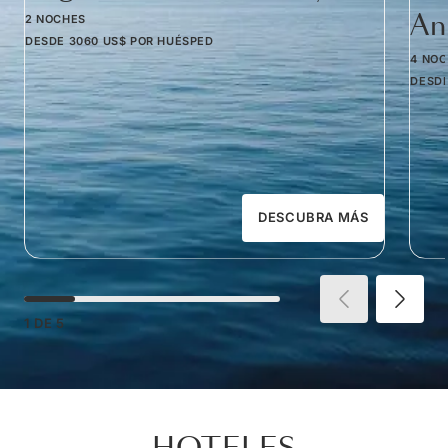
Am
2 NOCHES
DESDE
3060 US$
POR HUÉSPED
4 NO
DESD
DESCUBRA MÁS
1
DE
5