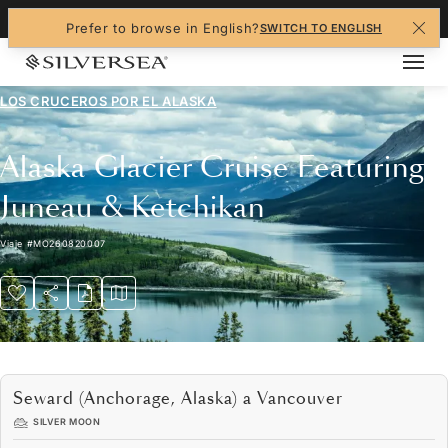
+1-888-978-4070
Prefer to browse in English?
SWITCH TO ENGLISH
LOS CRUCEROS POR EL
ALASKA
Alaska Glacier Cruise Featuring
Juneau & Ketchikan
Viaje
#
MO260820007
Seward (Anchorage, Alaska) a Vancouver
SILVER MOON