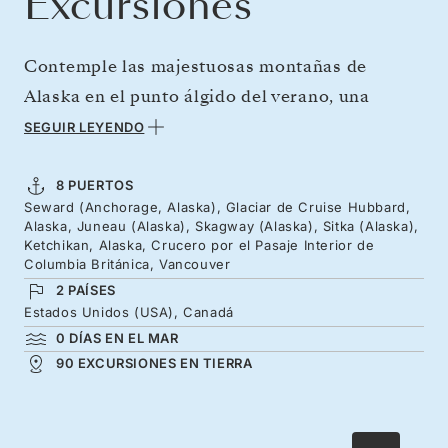
Excursiones
Contemple las majestuosas montañas de
Alaska en el punto álgido del verano, una
estación llena de color, vida y sol. Trate de
SEGUIR LEYENDO
avistar osos y ballenas mientras nos abrimos
paso hacia el sur entre las islas y los canales
8 PUERTOS
Seward (Anchorage, Alaska), Glaciar de Cruise Hubbard,
del Pasaje Interior. Los tótems de los pueblos
Alaska, Juneau (Alaska), Skagway (Alaska), Sitka (Alaska),
nativos revelan su importancia simbólica en
Ketchikan, Alaska, Crucero por el Pasaje Interior de
Columbia Británica, Vancouver
Ketchikan, mientras que otras localidades,
2 PAÍSES
como Sitka, nos hablan de la locura de Seward
Estados Unidos (USA), Canadá
y de raíces rusas. Prepárese para atravesar el
0 DÍAS EN EL MAR
90 EXCURSIONES EN TIERRA
turbulento tramo de Seymour Narrows, que
nos cargará de adrenalina justo antes de llegar
a Vancouver.