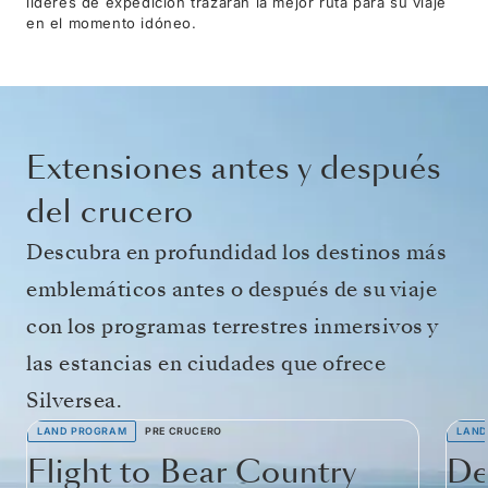
líderes de expedición trazarán la mejor ruta para su viaje
en el momento idóneo.
Extensiones antes y después
del crucero
Descubra en profundidad los destinos más
emblemáticos antes o después de su viaje
con los programas terrestres inmersivos y
las estancias en ciudades que ofrece
Silversea.
LAND PROGRAM
PRE CRUCERO
LAND
Flight to Bear Country
De