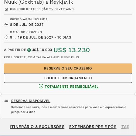
Nuuk (Godthab) a Reykjavik
CRUZEIRO DE EXPEDIÇÃO
SILVER WIND
INÍCIO VIAGEM INCLUÍDA
8 DE JUL. DE 2027
DATAS DO CRUZEIRO
9
→
19 DE JUL. DE 2027
•
10 DIAS
US$ 13.230
A PARTIR DE
US$ 18.900
POR HÓSPEDE, COM TARIFA ALL-INCLUSIVE PLUS
RESERVE O SEU CRUZEIRO
SOLICITE UM ORÇAMENTO
TOTALMENTE REEMBOLSÁVEL
RESERVA DISPONÍVEL
Selecione sua suíte, nós a manteremos reservada para você e bloquearemos o
preço por
4 dias
.
US$ 13.230
US$ 18.900
A PARTIR DE
ITINERÁRIO & EXCURSÕES
EXTENSÕES PRÉ E PÓS
TARIF
POR HÓSPEDE, COM TARIFA ALL-INCLUSIVE PLUS