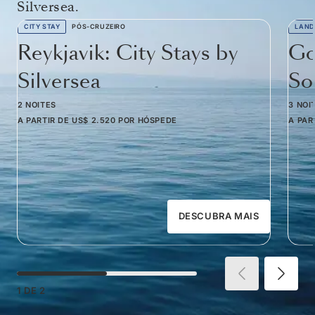
Silversea.
CITY STAY
PÓS-CRUZEIRO
LAND
Reykjavik: City Stays by
Go
Silversea
So
2 NOITES
3 NOI
A PARTIR DE
US$ 2.520
POR HÓSPEDE
A PAR
DESCUBRA MAIS
1
DE
2