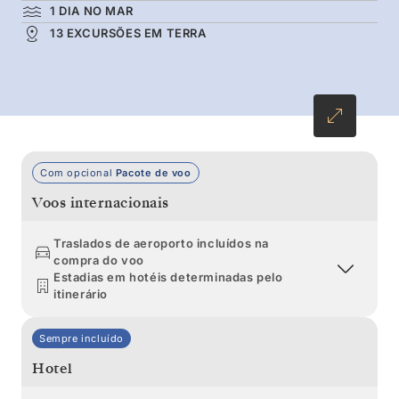
suas colunas de basalto, navegando pela
1 DIA NO MAR
13 EXCURSÕES EM TERRA
paisagem cénica de Prince Christian Sound.
Navegue até Vestmannaeyjar, na Islândia, onde
as paisagens vulcânicas dramáticas albergam a
maior colónia de papagaios-do-mar do
Atlântico.
Com opcional
Pacote de voo
Voos internacionais
Traslados de aeroporto incluídos na
compra do voo
Estadias em hotéis determinadas pelo
itinerário
Sempre incluído
Hotel