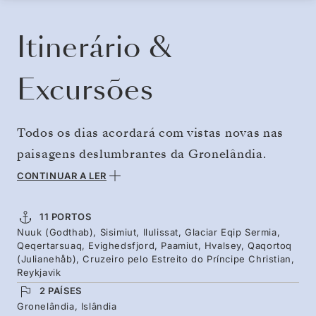
RESERVE O SEU CRUZEIRO
SOLICITE UM ORÇAMENTO
Itinerário &
Excursões
Todos os dias acordará com vistas novas nas
paisagens deslumbrantes da Gronelândia.
Explore profundamente a maior ilha do
CONTINUAR A LER
mundo, viajando até ao Ilulissat Icefjord e sinta
a emoção de observar os majestosos glaciares
11 PORTOS
Nuuk (Godthab), Sisimiut, Ilulissat, Glaciar Eqip Sermia,
e icebergues de Sermeq Kujalleq e Eqip
Qeqertarsuaq, Evighedsfjord, Paamiut, Hvalsey, Qaqortoq
Sermia. Apaixone-se pelo pico em forma de
(Julianehåb), Cruzeiro pelo Estreito do Príncipe Christian,
Reykjavik
coração de Uummannaq, faça uma caminhada
2 PAÍSES
nas praias de areia preta da Ilha de Disko e as
Gronelândia, Islândia