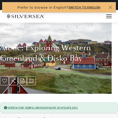
+1-888-978-4070
Prefer to browse in English?
SWITCH TO ENGLISH
VOLTAR PARA TODOS OS CRUZEIROS PARA
ÁRTICO E
GRONELÂNDIA
Arctic: Exploring Western
Greenland & Disko Bay
Viagem
#
WI270709010
OFERTA POR TEMPO LIMITADO
POUPE 10%
POUPE 30%