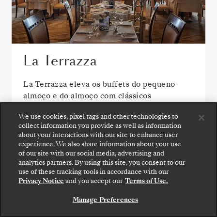
La Terrazza
La Terrazza eleva os buffets do pequeno-
almoço e do almoço com clássicos
preparados em estações de cozinha ao vivo. À
We use cookies, pixel tags and other technologies to
noite, massas caseiras, marisco e vinhos de
collect information you provide as well as information
categoria são o segredo para o jantar italiano
about your interactions with our site to enhance user
perfeito.
experience. We also share information about your use
of our site with our social media, advertising and
analytics partners. By using this site, you consent to our
use of these tracking tools in accordance with our
Privacy Notice
and you accept our
Terms of Use.
VER TODAS AS OPÇÕES DE REFEIÇÃO
Manage Preferences