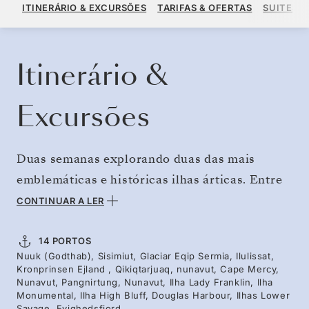
US$ 20.020
US$ 28.600
A PARTIR DE
ITINERÁRIO & EXCURSÕES
TARIFAS & OFERTAS
SUITES
POR HÓSPEDE, COM TARIFA ALL-INCLUSIVE PLUS
RESERVE O SEU CRUZEIRO
SOLICITE UM ORÇAMENTO
Itinerário &
Excursões
Duas semanas explorando duas das mais
emblemáticas e históricas ilhas árticas. Entre
nos fiordes de gelo e baías profundas da
CONTINUAR A LER
Groenlândia. Cruze o Estreito de Davis para
explorar a Ilha de Baffin, visitando vilarejos
14 PORTOS
Nuuk (Godthab), Sisimiut, Glaciar Eqip Sermia, Ilulissat,
inuítes e navegando rumo aos cumes
Kronprinsen Ejland , Qikiqtarjuaq, nunavut, Cape Mercy,
pontiagudos do Parque Nacional Auyuittuq.
Nunavut, Pangnirtung, Nunavut, Ilha Lady Franklin, Ilha
Monumental, Ilha High Bluff, Douglas Harbour, Ilhas Lower
Descubra ilhas desertas, repletas de aves
Savage, Evighedsfjord