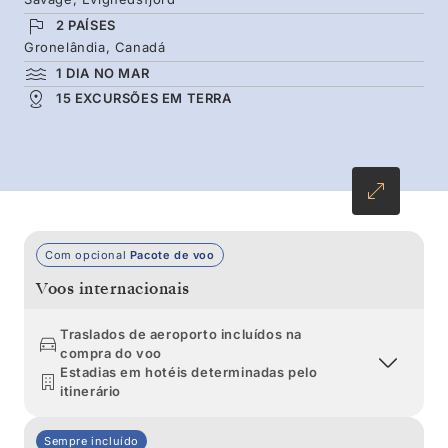
marinhas e com a possibilidade de avistar o
2 PAÍSES
Gronelândia, Canadá
raro narval e ursos-polares.
1 DIA NO MAR
15 EXCURSÕES EM TERRA
Com opcional
Pacote de voo
Voos internacionais
Traslados de aeroporto incluídos na
compra do voo
Estadias em hotéis determinadas pelo
itinerário
Sempre incluído