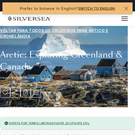
+1-888-978-4070
Prefer to browse in English?
SWITCH TO ENGLISH
VOLTAR PARA TODOS OS CRUZEIROS PARA
ÁRTICO E
GRONELÂNDIA
Arctic: Exploring Greenland &
Canada
Viagem
#
WI280730014
OFERTA POR TEMPO LIMITADO
POUPE 20%
POUPE 30%