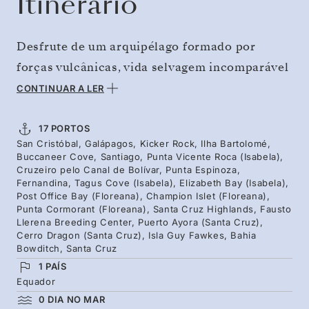
Itinerário
Desfrute de um arquipélago formado por
forças vulcânicas, vida selvagem incomparável
e ciência viva diante dos olhos. Esta viagem
CONTINUAR A LER
com partida de San Cristóbal segue em direção
a norte para Bartolomé e Santiago, para depois
17 PORTOS
San Cristóbal, Galápagos, Kicker Rock, Ilha Bartolomé,
explorar as magníficas paisagens vulcânicas de
Buccaneer Cove, Santiago, Punta Vicente Roca (Isabela),
Isabela e Fernandina. Viajará em direção a sul
Cruzeiro pelo Canal de Bolívar, Punta Espinoza,
Fernandina, Tagus Cove (Isabela), Elizabeth Bay (Isabela),
para Floreana e Santa Cruz, com oportunidade
Post Office Bay (Floreana), Champion Islet (Floreana),
Punta Cormorant (Floreana), Santa Cruz Highlands, Fausto
de encontrar espécies icónicas, como os
Llerena Breeding Center, Puerto Ayora (Santa Cruz),
patolas-de-pés-azuis, as iguanas-marinhas e as
Cerro Dragon (Santa Cruz), Isla Guy Fawkes, Bahia
Bowditch, Santa Cruz
tartarugas-gigantes. Faça caminhadas por
1 PAÍS
entre os cones vulcânicos, pratique caiaque
Equador
nas águas ricas em plâncton e explore as
0 DIA NO MAR