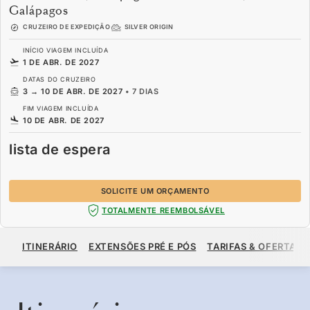
Galápagos
CRUZEIRO DE EXPEDIÇÃO
SILVER ORIGIN
INÍCIO VIAGEM INCLUÍDA
1 DE ABR. DE 2027
DATAS DO CRUZEIRO
3
→
10 DE ABR. DE 2027
•
7 DIAS
FIM VIAGEM INCLUÍDA
10 DE ABR. DE 2027
lista de espera
SOLICITE UM ORÇAMENTO
TOTALMENTE REEMBOLSÁVEL
LISTA DE ESPERA
ITINERÁRIO
EXTENSÕES PRÉ E PÓS
TARIFAS & OFERTAS
SOLICITE UM ORÇAMENTO