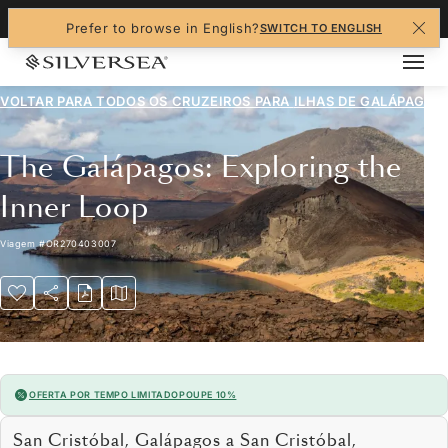
+1-888-978-4070
Prefer to browse in English?
SWITCH TO ENGLISH
VOLTAR PARA TODOS OS CRUZEIROS PARA
ILHAS DE GALÁPAGOS
The Galápagos: Exploring the
Inner Loop
Viagem
#
OR270403007
OFERTA POR TEMPO LIMITADO
POUPE 10%
San Cristóbal, Galápagos a San Cristóbal,