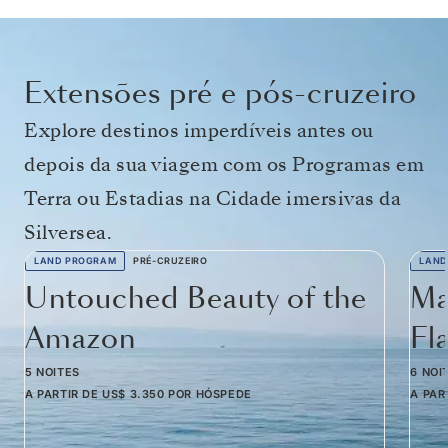
Extensões pré e pós-cruzeiro
Explore destinos imperdíveis antes ou
depois da sua viagem com os Programas em
Terra ou Estadias na Cidade imersivas da
Silversea.
LAND PROGRAM
PRÉ-CRUZEIRO
LAND
Untouched Beauty of the
Ma
Amazon
Fl
5 NOITES
6 NOI
A PARTIR DE
US$ 3.350
POR HÓSPEDE
A PAR