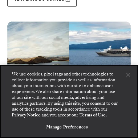
We use cookies, pixel tags and other technologies to
collect information you provide as well as information
about your interactions with our site to enhance user
experience. We also share information about your use
of our site with our social media, advertising and
analytics partners. By using this site, you consent to our
use of these tracking tools in accordance with our
Silver Origin
1
de
10
Privacy Notice
and you accept our
Terms of Use.
Manage Preferences