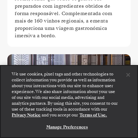
preparados com ingredientes obtidos de
forma responsável. Complementada com
mais de 160 vinhos regionais, a ementa
proporciona uma viagem gastronómica
imersiva a bordo.
We use cookies, pixel tags and other technologies to
collect information you provide as well as information
about your interactions with our site to enhance user
experience. We also share information about your use
of our site with our social media, advertising and
analytics partners. By using this site, you consent to our
use of these tracking tools in accordance with our
La Dame
Privacy Notice
and you accept our
Terms of Use.
Manage Preferences
Desfrute do melhor da gastronomia francesa
no La Dame, onde extraordinários menus de