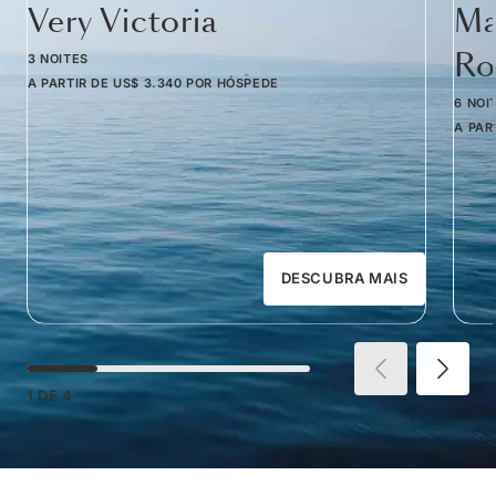
Very Victoria
Ma
Ro
3 NOITES
A PARTIR DE
US$ 3.340
POR HÓSPEDE
6 NOI
A PAR
DESCUBRA MAIS
1
DE
4