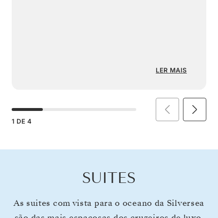
LER MAIS
1
DE
4
SUITES
As suites com vista para o oceano da Silversea
são das mais espaçosas dos cruzeiros de luxo.