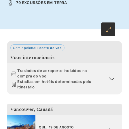
79 EXCURSÕES EM TERRA
humano. A sua viagem termina antes do
majestoso Glaciar de Hubbard – um final
estrondoso para esta viagem extraordinária.
Com opcional
Pacote de voo
Voos internacionais
Traslados de aeroporto incluídos na
compra do voo
Estadias em hotéis determinadas pelo
itinerário
Vancouver
,
Canadá
QUI., 19 DE AGOSTO