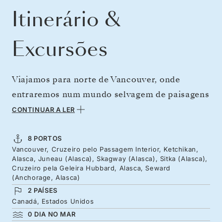
Itinerário &
Excursões
Viajamos para norte de Vancouver, onde
entraremos num mundo selvagem de paisagens
cinematográficas, onde os picos parecem tocar
CONTINUAR A LER
o céu e os fiordes albergam baleias. Viaje
através das passagens estreitas repletas de
8 PORTOS
Vancouver, Cruzeiro pelo Passagem Interior, Ketchikan,
ilhas da Colúmbia Britânica em direção ao
Alasca, Juneau (Alasca), Skagway (Alasca), Sitka (Alasca),
Alasca, com os seus totens imponentes, igrejas
Cruzeiro pela Geleira Hubbard, Alasca, Seward
(Anchorage, Alasca)
com cúpulas russas e cidades da época da
2 PAÍSES
Corrida do Ouro. Esta beleza pura é
Canadá, Estados Unidos
complementada pelo profundo património
0 DIA NO MAR