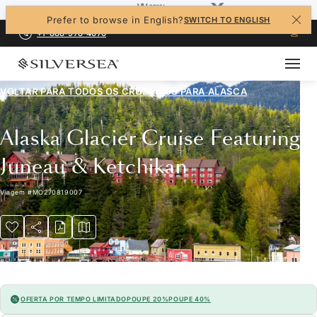
Prefer to browse in English?
SWITCH TO ENGLISH
+1-888-978-4070
VOLTAR PARA TODOS OS CRUZEIROS PARA
ALASCA
Alaska Glacier Cruise Featuring
Juneau & Ketchikan
Viagem
#
MO270819007
OFERTA POR TEMPO LIMITADO
POUPE 20%
POUPE 40%