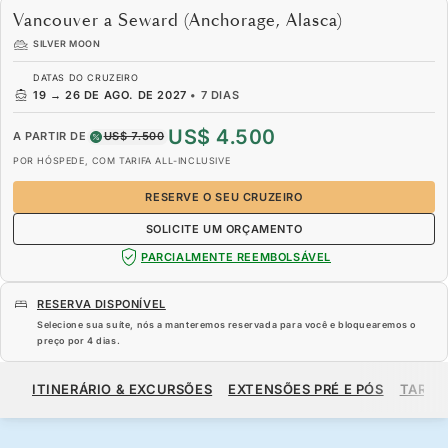
Vancouver a Seward (Anchorage, Alasca)
SILVER MOON
DATAS DO CRUZEIRO
19
→
26 DE AGO. DE 2027
•
7 DIAS
US$ 4.500
A PARTIR DE
US$ 7.500
POR HÓSPEDE, COM TARIFA ALL-INCLUSIVE
RESERVE O SEU CRUZEIRO
SOLICITE UM ORÇAMENTO
PARCIALMENTE REEMBOLSÁVEL
RESERVA DISPONÍVEL
Selecione sua suíte, nós a manteremos reservada para você e bloquearemos o
preço por
4 dias
.
US$ 4.500
US$ 7.500
A PARTIR DE
ITINERÁRIO & EXCURSÕES
EXTENSÕES PRÉ E PÓS
TARIF
POR HÓSPEDE, COM TARIFA ALL-INCLUSIVE
RESERVE O SEU CRUZEIRO
SOLICITE UM ORÇAMENTO