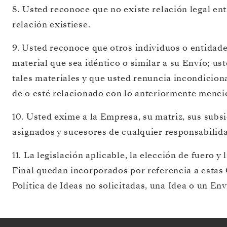
8. Usted reconoce que no existe relación legal en
relación existiese.
9. Usted reconoce que otros individuos o entidad
CERRAR
material que sea idéntico o similar a su Envío; ust
tales materiales y que usted renuncia incondicio
REGÍSTRESE
de o esté relacionado con lo anteriormente menci
PARA
10. Usted exime a la Empresa, su matriz, sus subsid
ESTAR
asignados y sucesores de cualquier responsabilida
AL
11. La legislación aplicable, la elección de fuero 
TANTO
Final quedan incorporados por referencia a estas 
Política de Ideas no solicitadas, una Idea o un Env
DE
TODAS