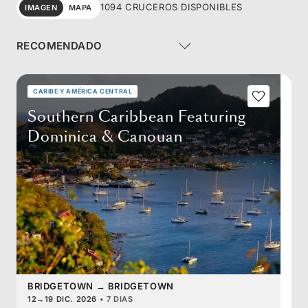
1094 CRUCEROS DISPONIBLES
IMAGEN
MAPA
CARIBE Y AMÉRICA CENTRAL
Southern Caribbean Featuring
Dominica & Canouan
BRIDGETOWN
→
BRIDGETOWN
12
→
19 DIC. 2026
•
7 DIAS