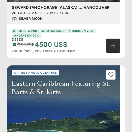
SEWARD (ANCHORAGE, ALASKA)
→
VANCOUVER
26 AGO.
→
2 SEPT. 2027
•
7 DIAS
SILVER MOON
OFERTA POR TIEMPO LIMITADO
AHORRE UN 20%
AHORRE UN 40%
DESDE
4500 US$
7500 US$
POR HUÉSPED, CON TARIFA ALL-INCLUSIVE
CARIBE Y AMÉRICA CENTRAL
Eastern Caribbean Featuring St.
Barts & St. Kitts