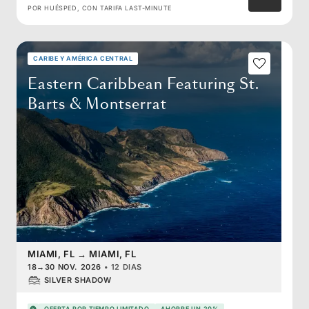
POR HUÉSPED, CON TARIFA LAST-MINUTE
CARIBE Y AMÉRICA CENTRAL
Eastern Caribbean Featuring St.
Barts & Montserrat
MIAMI, FL
→
MIAMI, FL
18
→
30 NOV. 2026
•
12 DIAS
SILVER SHADOW
OFERTA POR TIEMPO LIMITADO
AHORRE UN 20%