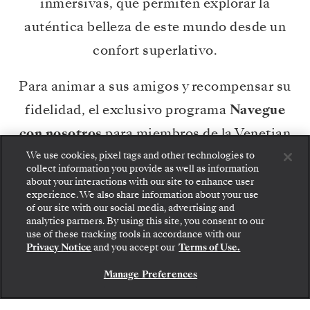
inmersivas, que permiten explorar la
auténtica belleza de este mundo desde un
confort superlativo.
Para animar a sus amigos y recompensar su
fidelidad, el exclusivo programa
Navegue
con nosotros
para miembros de la Venetian
Society otorga un
descuento de
500 US$
We use cookies, pixel tags and other technologies to
collect information you provide as well as information
por cada suite
referrida tanto para usted
about your interactions with our site to enhance user
experience. We also share information about your use
como para los amigos a los que nos
of our site with our social media, advertising and
analytics partners. By using this site, you consent to our
recomiende. Invite a
un máximo de 10
use of these tracking tools in accordance with our
Privacy Notice
and you accept our
Terms of Use.
pasajeros nuevos a Silversea
en el plazo de
un año natural y disfrutará de:
500 US$
de
Manage Preferences
descuento por cada suite referrida, de los