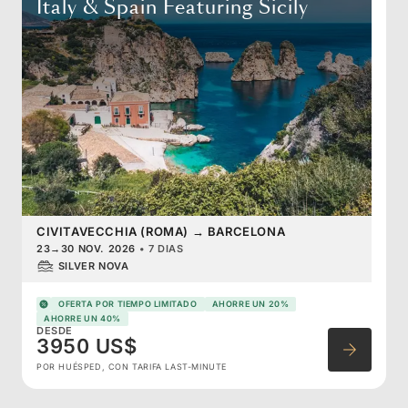
Italy & Spain Featuring Sicily
CIVITAVECCHIA (ROMA)
→
BARCELONA
23
→
30 NOV. 2026
•
7 DIAS
SILVER NOVA
OFERTA POR TIEMPO LIMITADO
AHORRE UN 20%
AHORRE UN 40%
DESDE
3950 US$
POR HUÉSPED, CON TARIFA LAST-MINUTE