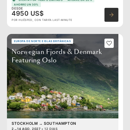
AHORRE UN 30%
DESDE
4950 US$
POR HUÉSPED, CON TARIFA LAST-MINUTE
EUROPA DE NORTE E ISLAS BRITÁNICAS
Norwegian Fjords & Denmark
Featuring Oslo
STOCKHOLM
→
SOUTHAMPTON
2
→
14 AGO. 2027
•
12 DIAS