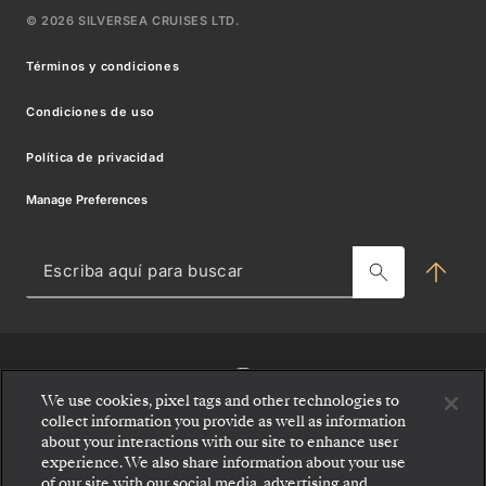
Nuestros Socios En El Lujo
©
2026
SILVERSEA CRUISES LTD.
Paquetes Con Wi-fi
Venetian Society
Regístrese
Carreras de Silversea
Términos y condiciones
Preguntas Frecuentes
Ventajas Y Tarifas
para
Notas de Prensa
Condiciones de uso
Qué llevar en la maleta
Best Fare Guarantee
estar
Modern Slavery Statement
Política de privacidad
Silver Shore Baggage Valet
Términos y condiciones de ofertas
al
Manage Preferences
Suscríbase para recibir ofertas
Centro para agencias de viajes
tanto
Viajes Charter & de Incentivos
de
Escr
aquí
Blog
para
todas
bus
MY SILVERSEA
las
We use cookies, pixel tags and other technologies to
novedades
collect information you provide as well as information
about your interactions with our site to enhance user
Sea
experience. We also share information about your use
el
of our site with our social media, advertising and