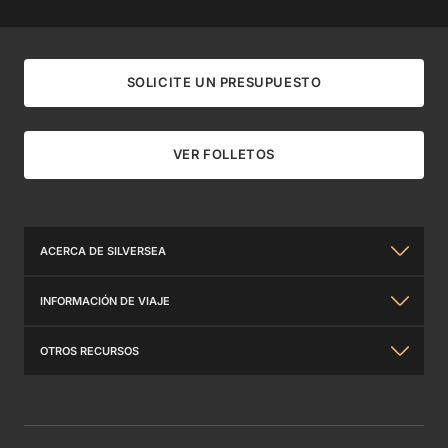
SOLICITE UN PRESUPUESTO
VER FOLLETOS
ACERCA DE SILVERSEA
Sobre nosotros
INFORMACIÓN DE VIAJE
Experiencia Silversea
Información General
OTROS RECURSOS
Relaciones con inversores
Travel Insurance
Contáctanos
Premios Internacionales
Requisitos De Viaje
Folletos