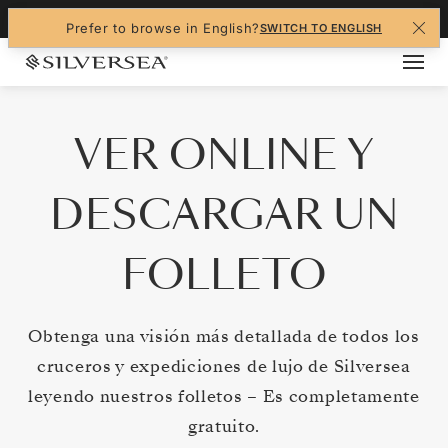
Navigated to VER ONLINE Y DESCARGAR UN FO
+1-888-978-4070
Prefer to browse in English?
SWITCH TO ENGLISH
VER ONLINE Y
DESCARGAR UN
FOLLETO
Obtenga una visión más detallada de todos los
cruceros y expediciones de lujo de Silversea
leyendo nuestros folletos – Es completamente
gratuito.