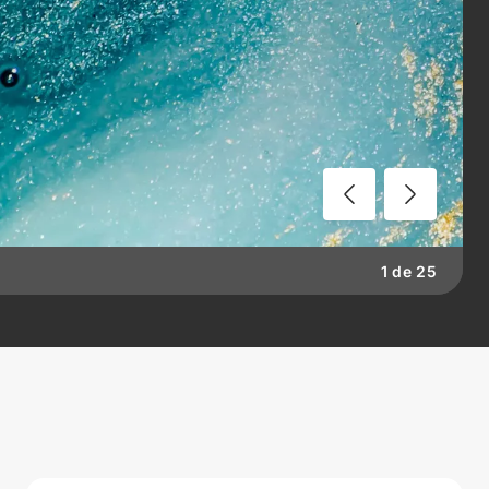
1
de
25