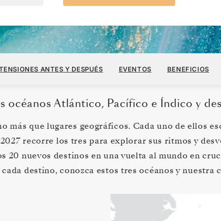
8 ENE.
→
7 JUN. 2027
TENSIONES ANTES Y DESPUÉS
EVENTOS
BENEFICIOS
149 DIAS
POR H
s océanos Atlántico, Pacífico e Índico y de
o más que lugares geográficos. Cada uno de ellos esc
2027 recorre los tres para explorar sus ritmos y desve
os 20 nuevos destinos en una vuelta al mundo en cruce
e cada destino, conozca estos tres océanos y nuestra