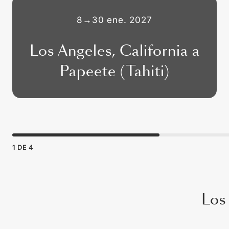
8
→
30 ene. 2027
Los Angeles, California a
Papeete (Tahiti)
1
DE
4
Los 