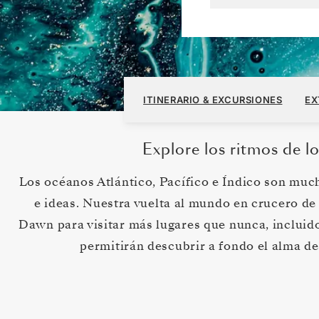
Los Angeles, California a Copenhague
ITINERARIO & EXCURSIONES
EX
Explore los ritmos de lo
Los océanos Atlántico, Pacífico e Índico son much
e ideas. Nuestra vuelta al mundo en crucero de 
Dawn para visitar más lugares que nunca, incluid
permitirán descubrir a fondo el alma d