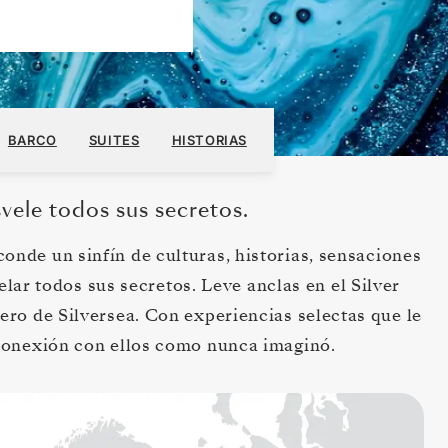
111.800 US$
DESDE
SOLICITE UN PRESUPUESTO
BARCO
SUITES
HISTORIAS
UÉSPED, CON TARIFA ALL-INCLUSIVE PLUS
svele todos sus secretos.
onde un sinfín de culturas, historias, sensaciones
lar todos sus secretos. Leve anclas en el Silver
ro de Silversea. Con experiencias selectas que le
 conexión con ellos como nunca imaginó.