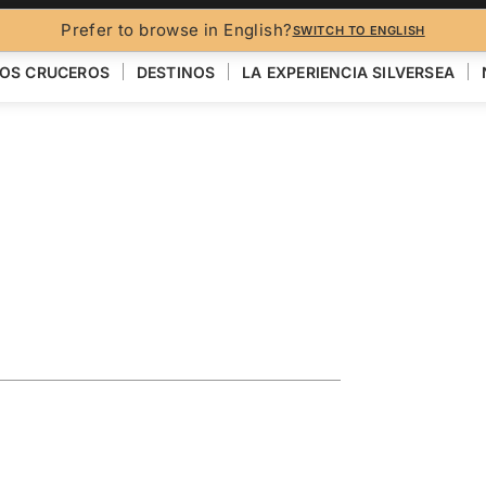
FO
Prefer to browse in English?
SWITCH TO ENGLISH
OS CRUCEROS
DESTINOS
LA EXPERIENCIA SILVERSEA
loring French
 Island
VER EL MAPA