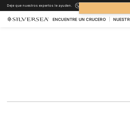
Deje que nuestros expertos le ayuden.
+1-888-978-4070
ENCUENTRE UN CRUCERO
NUESTR
LOS CRUCEROS POR EL
POLINESIA FRANCESA & PACÍFICO
South Pacific: Exp
Polynesia & Easter
Viaje
#
E4271023023
AÑADIR A LOS FAVORITOS
COMPARTIR
DESCARGAR