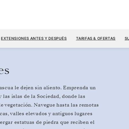
17.520
21.900 US$
23 OCT.
→
15 NOV. 2027
DESDE
EXTENSIONES ANTES Y DESPUÉS
TARIFAS & OFERTAS
S
23 DIAS
POR HUÉSPED, CON TARIFA ALL-INCLUSI
es
Pascua le dejen sin aliento. Emprenda un
y las islas de la Sociedad, donde las
e vegetación. Navegue hasta las remotas
as, valles elevados y antiguos lugares
ergar estatuas de piedra que reciben el