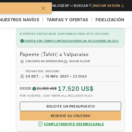
LLETO
SOLICITE PRESUPUESTO
BLOG
ESP
BUSCAR
INICIAR SESIÓN
NUESTROS NAVÍOS
TARIFAS Y OFERTAS
FIDELIZACIÓN
3
OFERTAS DESTACADAS DISPONIBLES PARA ESTE CRUCERO
OFERTA POR TIEMPO LIMITADO
AHORRE UN 10%
AHORRE UN 20%
Papeete (Tahiti) a Valparaiso
CRUCERO DE EXPEDICIÓN
SILVER CLOUD
FECHAS DEL CRUCERO
23 OCT.
→
15 NOV. 2027
•
23 DIAS
17.520 US$
DESDE
21.900 US$
POR HUÉSPED, CON TARIFA ALL-INCLUSIVE PLUS
SOLICITE UN PRESUPUESTO
RESERVE SU CRUCERO
COMPLETAMENTE REEMBOLSABLE