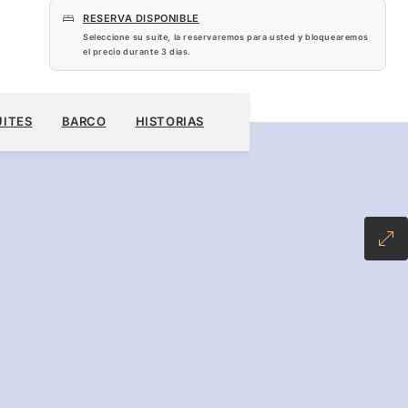
RESERVA DISPONIBLE
Seleccione su suite, la reservaremos para usted y bloquearemos
el precio durante
3 dias
.
 US$
RESERVE SU CRUCERO
SOLICITE UN PRESUPUESTO
UITES
BARCO
HISTORIAS
VE PLUS