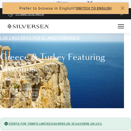
Prefer to browse in English?
SWITCH TO ENGLISH
+1-888-978-4070
LOS CRUCEROS POR EL
MEDITERRÁNEO
Greece & Turkey Featuring
Mykonos
Viaje
#
SN260906007
OFERTA POR TIEMPO LIMITADO
AHORRE UN 10%
AHORRE UN 20%