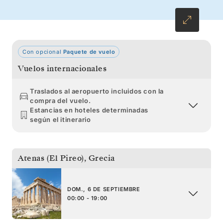
Miconos antes de regresar a Atenas.
Con opcional
Paquete de vuelo
Vuelos internacionales
Traslados al aeropuerto incluidos con la
compra del vuelo.
Estancias en hoteles determinadas
según el itinerario
Atenas (El Pireo)
,
Grecia
DOM., 6 DE SEPTIEMBRE
00:00 - 19:00