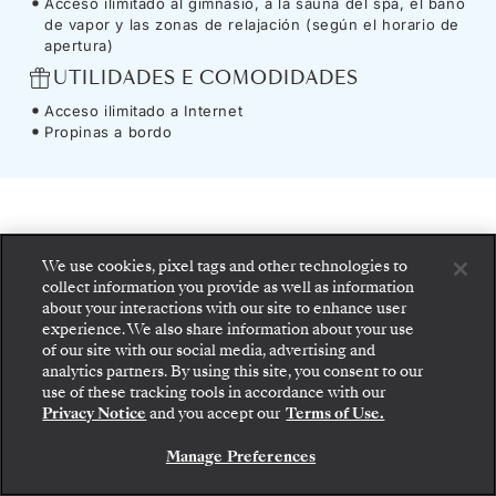
Acceso ilimitado al gimnasio, a la sauna del spa, el baño
de vapor y las zonas de relajación (según el horario de
apertura)
UTILIDADES E COMODIDADES
Acceso ilimitado a Internet
Propinas a bordo
Barco
-
Silver Nova
We use cookies, pixel tags and other technologies to
collect information you provide as well as information
about your interactions with our site to enhance user
Trascienda horizontes a bordo del
Silver Nova
,
experience. We also share information about your use
of our site with our social media, advertising and
el barco que inauguró la clase Nova que
analytics partners. By using this site, you consent to our
Suba a bordo: elija su suite y revise las tarifas y los
supone una nueva era en los viajes
use of these tracking tools in accordance with our
servicios incluidos antes de confirmar de forma
Privacy Notice
and you accept our
Terms of Use.
segura su viaje con Silversea.
internacionales. Una arquitectura atrevida y
asimétrica enmarca las grandiosas vistas del
Manage Preferences
RESERVE SU SUITE
mar, el cielo y la costa. Saboree una variedad