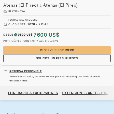
Atenas (El Pireo) a Atenas (El Pireo)
SILVER NOVA
FECHAS DEL CRUCERO
6
→
13 SEPT. 2026
•
7 DIAS
7600 US$
DESDE
9500 US$
POR HUÉSPED, CON TARIFA ALL-INCLUSIVE
RESERVE SU CRUCERO
SOLICITE UN PRESUPUESTO
RESERVA DISPONIBLE
Seleccione su suite, la reservaremos para usted y bloquearemos el precio
durante
4 dias
.
7600 US$
9500 US$
DESDE
ITINERARIO & EXCURSIONES
EXTENSIONES ANTES Y DESP
POR HUÉSPED, CON TARIFA ALL-INCLUSIVE
RESERVE SU CRUCERO
SOLICITE UN PRESUPUESTO