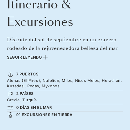
Itinerario &
Excursiones
Disfrute del sol de septiembre en un crucero
rodeado de la rejuvenecedora belleza del mar
Egeo. Embárquese en un viaje de
SEGUIR LEYENDO
descubrimiento en Atenas, el corazón histórico
de la antigua Grecia, y ponga rumbo a
7 PUERTOS
Atenas (El Pireo), Nafplion, Milos, Nisos Melos, Heraclión,
románticas islas impregnadas de mitos y
Kusadasi, Rodas, Mykonos
antigüedades. Visite Milos, Creta y Rodas
2 PAÍSES
antes de explorar las ruinas que salpican la
Grecia, Turquía
0 DÍAS EN EL MAR
costa turca, cuya historia épica emerge de un
91 EXCURSIONES EN TIERRA
soleado litoral. Añada un toque de glamur con
una parada en el emblemático ambiente de