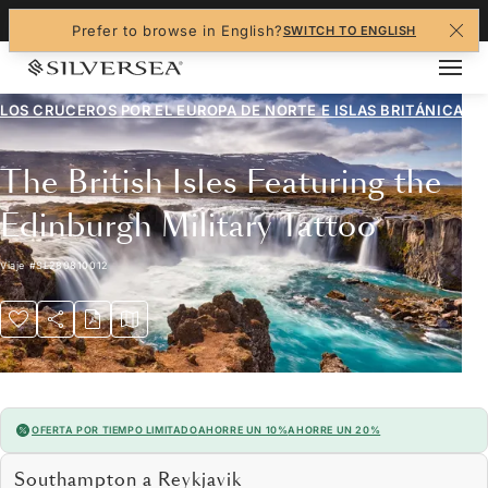
+1-888-978-4070
Prefer to browse in English?
SWITCH TO ENGLISH
LOS CRUCEROS POR EL
EUROPA DE NORTE E ISLAS BRITÁNICAS
The British Isles Featuring the
Edinburgh Military Tattoo
Viaje
#
SL280810012
OFERTA POR TIEMPO LIMITADO
AHORRE UN 10%
AHORRE UN 20%
Southampton a Reykjavik