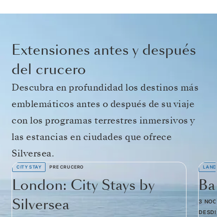
Extensiones antes y después
del crucero
Descubra en profundidad los destinos más
emblemáticos antes o después de su viaje
con los programas terrestres inmersivos y
las estancias en ciudades que ofrece
Silversea.
CITY STAY
PRE CRUCERO
LAND
London: City Stays by
Ba
Silversea
3 NO
DESD