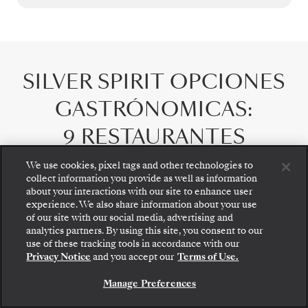
SILVER SPIRIT
OPCIONES
GASTRÓNOMICAS
:
9 RESTAURANTES
We use cookies, pixel tags and other technologies to
collect information you provide as well as information
about your interactions with our site to enhance user
experience. We also share information about your use
of our site with our social media, advertising and
analytics partners. By using this site, you consent to our
Suba a bordo: elija su suite y revise las tarifas y los
use of these tracking tools in accordance with our
servicios incluidos antes de confirmar de forma
Privacy Notice
and you accept our
Terms of Use.
segura su viaje con Silversea.
Manage Preferences
RESERVE SU SUITE