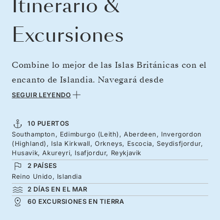
Itinerario &
Excursiones
Combine lo mejor de las Islas Británicas con el
encanto de Islandia. Navegará desde
Southampton hasta el histórico puerto de
SEGUIR LEYENDO
Leith, en Edimburgo. Pasará la noche allí para
explorar Edimburgo en pleno apogeo de su
10 PUERTOS
Southampton, Edimburgo (Leith), Aberdeen, Invergordon
extraordinaria temporada de festivales.
(Highland), Isla Kirkwall, Orkneys, Escocia, Seydisfjordur,
Después continuará hacia Aberdeen y se
Husavik, Akureyri, Isafjordur, Reykjavik
2 PAÍSES
adentrará en las Highlands, con sus castillos, y
Reino Unido, Islandia
en las islas Orcadas. A continuación, rumbo al
2 DÍAS EN EL MAR
norte hacia la costa islandesa, flanqueada por
60 EXCURSIONES EN TIERRA
fiordos, podrá avistar ballenas, contemplar