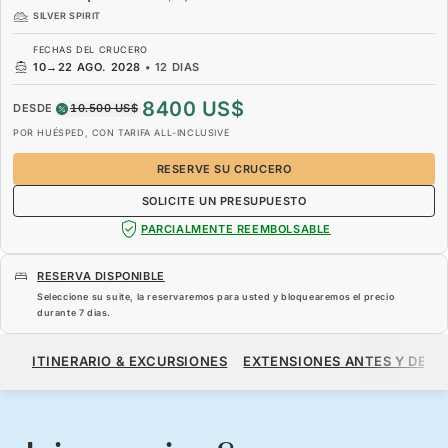
SILVER SPIRIT
FECHAS DEL CRUCERO
10
→
22 AGO. 2028
•
12 DIAS
8400 US$
DESDE
10.500 US$
POR HUÉSPED, CON TARIFA ALL-INCLUSIVE
RESERVE SU CRUCERO
SOLICITE UN PRESUPUESTO
PARCIALMENTE REEMBOLSABLE
RESERVA DISPONIBLE
Seleccione su suite, la reservaremos para usted y bloquearemos el precio
durante
7 dias
.
8400 US$
10.500 US$
DESDE
ITINERARIO & EXCURSIONES
EXTENSIONES ANTES Y DESP
POR HUÉSPED, CON TARIFA ALL-INCLUSIVE
RESERVE SU CRUCERO
SOLICITE UN PRESUPUESTO