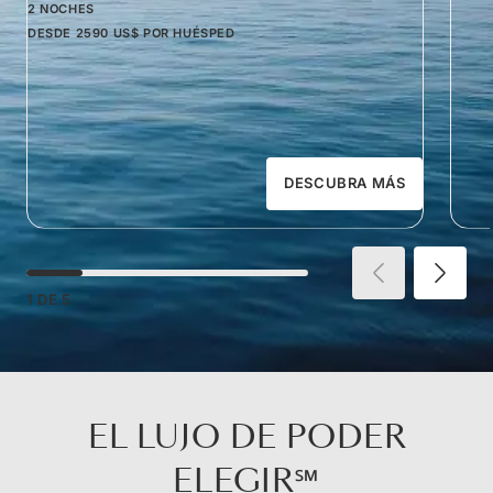
2 NOCHES
DESDE
2590 US$
POR HUÉSPED
DESCUBRA MÁS
1
DE
5
EL LUJO DE PODER
ELEGIR℠