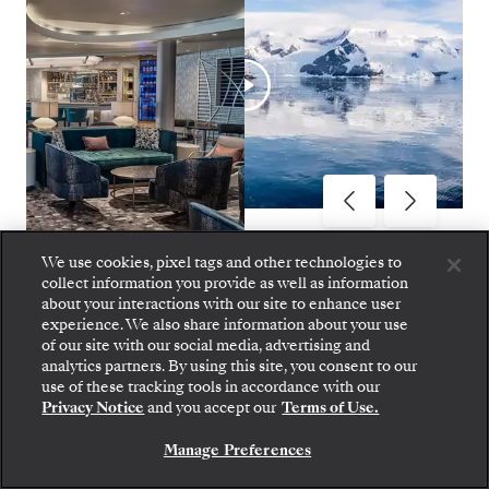
We use cookies, pixel tags and other technologies to
Silver Endeavour Inaugural Season
1
de
10
collect information you provide as well as information
about your interactions with our site to enhance user
experience. We also share information about your use
of our site with our social media, advertising and
analytics partners. By using this site, you consent to our
Suba a bordo: elija su suite y revise las tarifas y los
use of these tracking tools in accordance with our
servicios incluidos antes de confirmar de forma
Privacy Notice
and you accept our
Terms of Use.
SILVER ENDEAVOUR
segura su viaje con Silversea.
Manage Preferences
OPCIONES
RESERVE SU SUITE