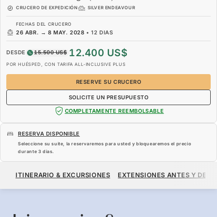
CRUCERO DE EXPEDICIÓN
SILVER ENDEAVOUR
FECHAS DEL CRUCERO
26 ABR.
→
8 MAY. 2028
•
12 DIAS
12.400 US$
DESDE
15.500 US$
POR HUÉSPED, CON TARIFA ALL-INCLUSIVE PLUS
RESERVE SU CRUCERO
SOLICITE UN PRESUPUESTO
COMPLETAMENTE REEMBOLSABLE
RESERVA DISPONIBLE
Seleccione su suite, la reservaremos para usted y bloquearemos el precio
durante
3 dias
.
12.400 US$
15.500 US$
DESDE
ITINERARIO & EXCURSIONES
EXTENSIONES ANTES Y DESP
POR HUÉSPED, CON TARIFA ALL-INCLUSIVE PLUS
RESERVE SU CRUCERO
SOLICITE UN PRESUPUESTO