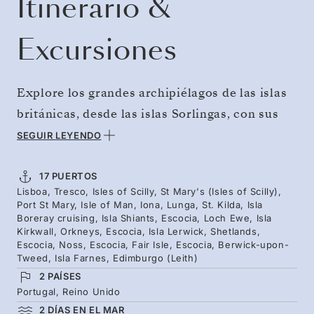
Itinerario &
Excursiones
Explore los grandes archipiélagos de las islas
británicas, desde las islas Sorlingas, con sus
playas de arena blanca, hasta los antiguos
SEGUIR LEYENDO
brochs de las islas Shetland, en el extremo
norte. Navegue desde Lisboa hasta las islas
17 PUERTOS
Lisboa, Tresco, Isles of Scilly, St Mary's (Isles of Scilly),
más salvajes del Reino Unido, entre las que
Port St Mary, Isle of Man, Iona, Lunga, St. Kilda, Isla
destaca el archipiélago San Kilda, un
Boreray cruising, Isla Shiants, Escocia, Loch Ewe, Isla
Kirkwall, Orkneys, Escocia, Isla Lerwick, Shetlands,
escarpado paraje con doble designación de
Escocia, Noss, Escocia, Fair Isle, Escocia, Berwick-upon-
Tweed, Isla Farnes, Edimburgo (Leith)
Patrimonio de la Humanidad por la Unesco.
2 PAÍSES
Estas islas, abandonadas por los humanos,
Portugal, Reino Unido
albergan una de las colonias de alcatraces más
2 DÍAS EN EL MAR