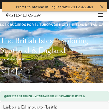
+1-888-978-4070
Prefer to browse in English?
SWITCH TO ENGLISH
LOS CRUCEROS POR EL
EUROPA DE NORTE E ISLAS BRITÁNICAS
The British Isles: Exploring
Scotland & England
Viaje
#
EV280426012
OFERTA POR TIEMPO LIMITADO
AHORRE UN 10%
AHORRE UN 20%
Lisboa a Edimburgo (Leith)