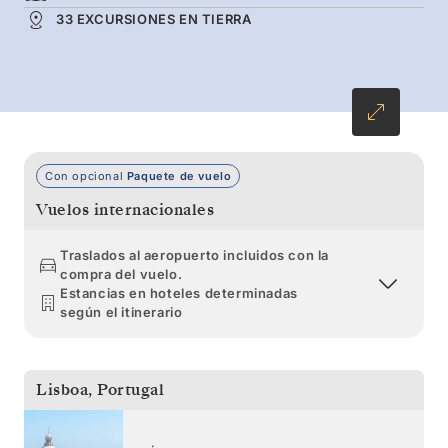
grandes del mundo. Visite jardines bañados
33 EXCURSIONES EN TIERRA
por el calor del golfo, santuarios espirituales y
acantilados con madrigueras de frailecillos
antes de llegar a Edimburgo.
Con opcional
Paquete de vuelo
Vuelos internacionales
Traslados al aeropuerto incluidos con la
compra del vuelo.
Estancias en hoteles determinadas
según el itinerario
Lisboa
,
Portugal