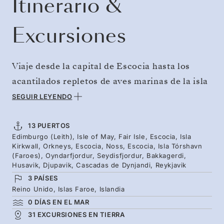
Itinerario &
Excursiones
Viaje desde la capital de Escocia hasta los
acantilados repletos de aves marinas de la isla
de May, a solo 30 millas de distancia. El
SEGUIR LEYENDO
itinerario se vuelve más salvaje hacia el norte,
hasta la isla de Fair, con su legado vikingo, y
13 PUERTOS
Edimburgo (Leith), Isle of May, Fair Isle, Escocia, Isla
los antiguos brochs de las islas Orcadas y
Kirkwall, Orkneys, Escocia, Noss, Escocia, Isla Tórshavn
Shetland. Contemple las piedras oscilantes de
(Faroes), Oyndarfjordur, Seydisfjordur, Bakkagerdi,
Husavik, Djupavik, Cascadas de Dynjandi, Reykjavik
las Islas Feroe y, a continuación, descubra
3 PAÍSES
Islandia, con sus costas repletas de
Reino Unido, Islas Faroe, Islandia
madrigueras de frailecillos, las ballenas
0 DÍAS EN EL MAR
31 EXCURSIONES EN TIERRA
jorobadas de Húsavík y las cataratas de