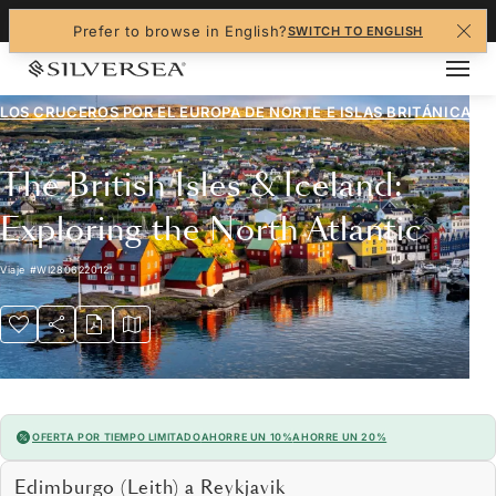
+1-888-978-4070
Prefer to browse in English?
SWITCH TO ENGLISH
LOS CRUCEROS POR EL
EUROPA DE NORTE E ISLAS BRITÁNICAS
The British Isles & Iceland:
Exploring the North Atlantic
Viaje
#
WI280622012
OFERTA POR TIEMPO LIMITADO
AHORRE UN 10%
AHORRE UN 20%
Edimburgo (Leith) a Reykjavik