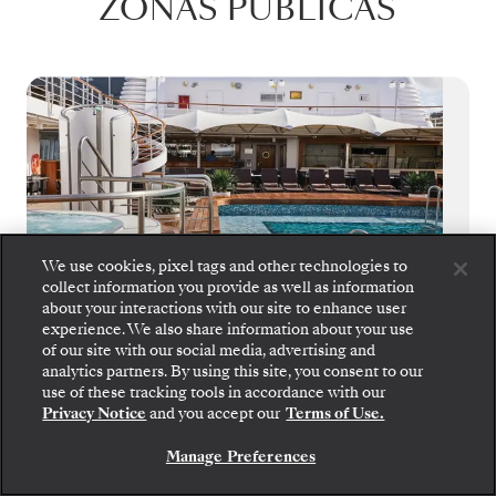
ZONAS PÚBLICAS
We use cookies, pixel tags and other technologies to
collect information you provide as well as information
about your interactions with our site to enhance user
experience. We also share information about your use
of our site with our social media, advertising and
analytics partners. By using this site, you consent to our
Suba a bordo: elija su suite y revise las tarifas y los
use of these tracking tools in accordance with our
servicios incluidos antes de confirmar de forma
Cubierta De La Piscina
Privacy Notice
and you accept our
Terms of Use.
segura su viaje con Silversea.
Lujo y confort. Disfrute de la relajante
Manage Preferences
RESERVE SU SUITE
cubierta de la piscina, ideal para climas