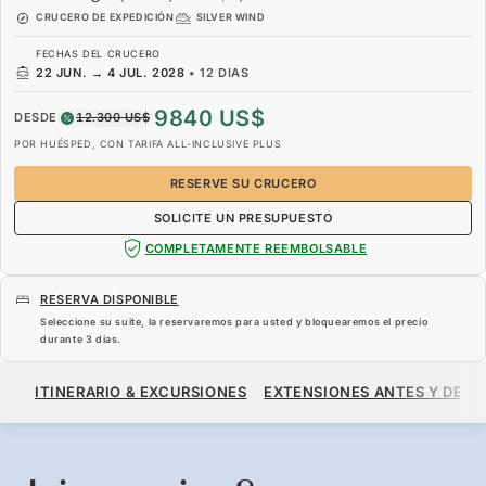
CRUCERO DE EXPEDICIÓN
SILVER WIND
FECHAS DEL CRUCERO
22 JUN.
→
4 JUL. 2028
•
12 DIAS
9840 US$
DESDE
12.300 US$
POR HUÉSPED, CON TARIFA ALL-INCLUSIVE PLUS
RESERVE SU CRUCERO
SOLICITE UN PRESUPUESTO
COMPLETAMENTE REEMBOLSABLE
RESERVA DISPONIBLE
Seleccione su suite, la reservaremos para usted y bloquearemos el precio
durante
3 dias
.
9840 US$
12.300 US$
DESDE
ITINERARIO & EXCURSIONES
EXTENSIONES ANTES Y DESP
POR HUÉSPED, CON TARIFA ALL-INCLUSIVE PLUS
RESERVE SU CRUCERO
SOLICITE UN PRESUPUESTO