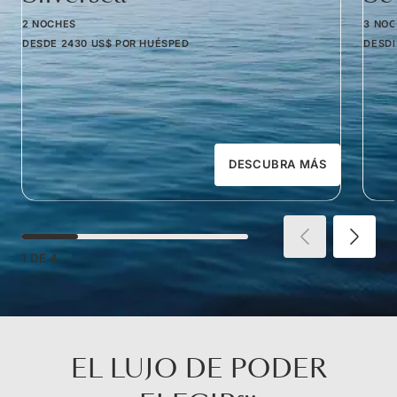
2 NOCHES
3 NO
DESDE
2430 US$
POR HUÉSPED
DESD
DESCUBRA MÁS
1
DE
4
EL LUJO DE PODER