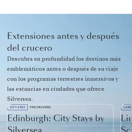
Extensiones antes y después
del crucero
Descubra en profundidad los destinos más
emblemáticos antes o después de su viaje
con los programas terrestres inmersivos y
las estancias en ciudades que ofrece
Silversea.
CITY STAY
PRE CRUCERO
LAND
Edinburgh: City Stays by
Li
Silversea
Sc