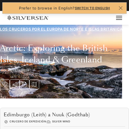
+1-888-978-4070
Prefer to browse in English?
SWITCH TO ENGLISH
LOS CRUCEROS POR EL
EUROPA DE NORTE E ISLAS BRITÁNICAS
Arctic: Exploring the British
Isles, Iceland & Greenland
Viaje
#
WI280622C24
Edimburgo (Leith) a Nuuk (Godthab)
CRUCERO DE EXPEDICIÓN
SILVER WIND