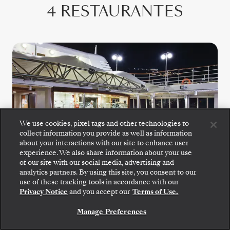
4 RESTAURANTES
We use cookies, pixel tags and other technologies to
collect information you provide as well as information
about your interactions with our site to enhance user
experience. We also share information about your use
of our site with our social media, advertising and
analytics partners. By using this site, you consent to our
Suba a bordo: elija su suite y revise las tarifas y los
use of these tracking tools in accordance with our
servicios incluidos antes de confirmar de forma
Privacy Notice
and you accept our
Terms of Use.
The Grill
segura su viaje con Silversea.
Manage Preferences
RESERVE SU SUITE
Deguste refrescantes ensaladas, marisco a la