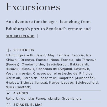
Excursiones
An adventure for the ages, launching from
Edinburgh's port to Scotland's remote and
scenic archipelagos. The northward trajectory
SEGUIR LEYENDO
continues to the rushing waterfalls and stark
rock formations of the Faroe Islands, and on to
23 PUERTOS
Edimburgo (Leith), Isle of May, Fair Isle, Escocia, Isla
the reaching fjords and whale waters of
Kirkwall, Orkneys, Escocia, Noss, Escocia, Isla Tórshavn
Iceland. Anticipation builds throughout, before
(Faroes), Oyndarfjordur, Seydisfjordur, Bakkagerdi,
Husavik, Djupavik, Cascadas de Dynjandi, Reykjavik,
a finale exploring Greenland's immense glacial
Vestmannaeyjar, Crucero por el estrecho del Príncipe
Christian, Fiordo de Tassermiut, Qaqortoq (Julianehåb),
fjords, Norse ruins, and great ice-filled bays.
Hvalsey, Sisimiut, Ilulissat, Kangerlussuaq, Evighedsfjord,
Nuuk (Godthab)
4 PAÍSES
Reino Unido, Islas Faroe, Islandia, Groenlandia
3 DÍAS EN EL MAR