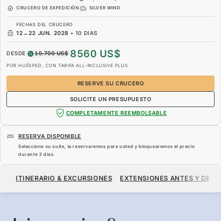
CRUCERO DE EXPEDICIÓN
SILVER WIND
FECHAS DEL CRUCERO
12
→
22 JUN. 2028
•
10 DIAS
8560 US$
DESDE
10.700 US$
POR HUÉSPED, CON TARIFA ALL-INCLUSIVE PLUS
RESERVE SU CRUCERO
SOLICITE UN PRESUPUESTO
COMPLETAMENTE REEMBOLSABLE
RESERVA DISPONIBLE
Seleccione su suite, la reservaremos para usted y bloquearemos el precio
durante
3 dias
.
8560 US$
10.700 US$
DESDE
ITINERARIO & EXCURSIONES
EXTENSIONES ANTES Y DESP
POR HUÉSPED, CON TARIFA ALL-INCLUSIVE PLUS
RESERVE SU CRUCERO
SOLICITE UN PRESUPUESTO