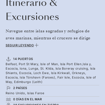
Itinerario &
Excursiones
Navegue entre islas sagradas y refugios de
aves marinas, mientras el crucero se dirige
hacia el norte desde Belfast hasta los
SEGUIR LEYENDO
archipiélagos de Escocia y la antigua abadía de
Iona. Admire los remotos bastiones del
14 PUERTOS
Belfast, Port St Mary, Isle of Man, Isla Port Ellen,Isla y,
archipiélago San Kilda y la isla Boreray —una
Escocia, Iona, Lunga, St. Kilda, Isla Boreray cruising, Isla
maravilla única, inscrita por partida doble en
Shiants, Escocia, Loch Ewe, Isla Kirkwall, Orkneys,
Escocia, Isla Tórshavn (Faroes), Fair Isle, Escocia, Isle of
la lista de la Unesco, donde se zambullen los
May, Edimburgo (Leith)
alcatraces— antes de que el crucero ponga
2 PAÍSES
Reino Unido, Islas Faroe
rumbo hacia las Orcadas y las islas Feroe. La
0 DÍAS EN EL MAR
recóndita isla Fair y la isla de May le abrirán la
28 EXCURSIONES EN TIERRA