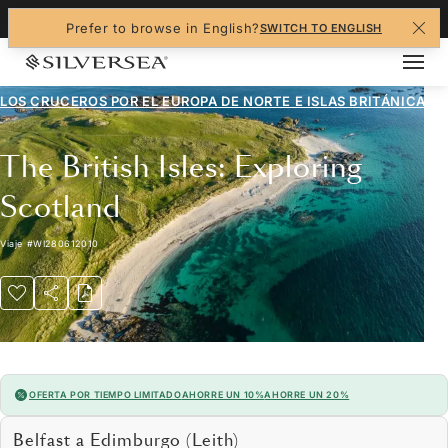
+1-888-978-4070
Prefer to browse in English?
SWITCH TO ENGLISH
LOS CRUCEROS POR EL
EUROPA DE NORTE E ISLAS BRITÁNICAS
The British Isles: Exploring
Scotland
Viaje
#
WI280612010
OFERTA POR TIEMPO LIMITADO
AHORRE UN 10%
AHORRE UN 20%
Belfast a Edimburgo (Leith)