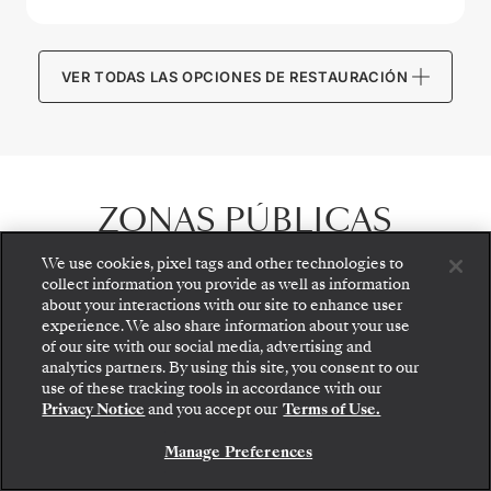
VER TODAS LAS OPCIONES DE RESTAURACIÓN
ZONAS PÚBLICAS
We use cookies, pixel tags and other technologies to
collect information you provide as well as information
about your interactions with our site to enhance user
experience. We also share information about your use
of our site with our social media, advertising and
analytics partners. By using this site, you consent to our
Suba a bordo: elija su suite y revise las tarifas y los
use of these tracking tools in accordance with our
servicios incluidos antes de confirmar de forma
Privacy Notice
and you accept our
Terms of Use.
segura su viaje con Silversea.
Manage Preferences
RESERVE SU SUITE