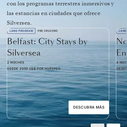
con los programas terrestres inmersivos y
las estancias en ciudades que ofrece
Silversea.
LAND PROGRAM
PRE CRUCERO
LAND
Belfast: City Stays by
No
Silversea
Em
2 NOCHES
4 NO
DESDE
2300 US$
POR HUÉSPED
DESD
DESCUBRA MÁS